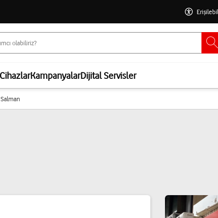
Erişilebi
Cihazlar
Kampanyalar
Dijital Servisler
l Salman