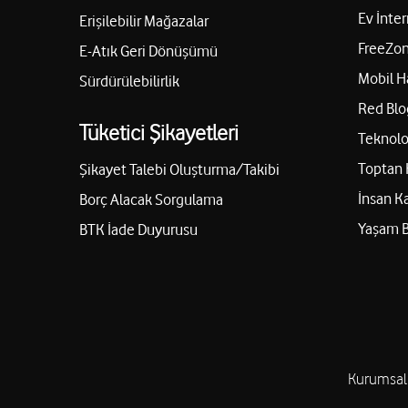
Ev İnter
Erişilebilir Mağazalar
FreeZon
E-Atık Geri Dönüşümü
Mobil H
Sürdürülebilirlik
Red Blo
Tüketici Şikayetleri
Teknolo
Toptan 
Şikayet Talebi Oluşturma/Takibi
İnsan K
Borç Alacak Sorgulama
Yaşam 
BTK İade Duyurusu
Kurumsal