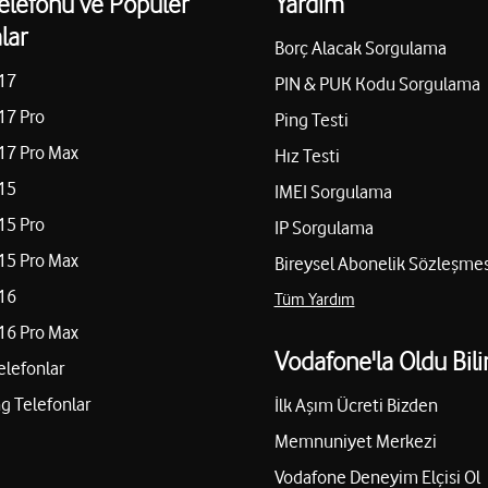
elefonu ve Popüler
Yardım
lar
Borç Alacak Sorgulama
17
PIN & PUK Kodu Sorgulama
17 Pro
Ping Testi
17 Pro Max
Hız Testi
15
IMEI Sorgulama
15 Pro
IP Sorgulama
15 Pro Max
Bireysel Abonelik Sözleşmes
16
Tüm Yardım
16 Pro Max
Vodafone'la Oldu Bili
elefonlar
 Telefonlar
İlk Aşım Ücreti Bizden
Memnuniyet Merkezi
Vodafone Deneyim Elçisi Ol