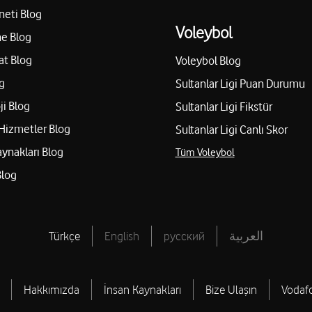
neti Blog
Voleybol
e Blog
at Blog
Voleybol Blog
g
Sultanlar Ligi Puan Durumu
ji Blog
Sultanlar Ligi Fikstür
Hizmetler Blog
Sultanlar Ligi Canlı Skor
aynakları Blog
Tüm Voleybol
Blog
Türkçe
English
русский
العربية
Hakkımızda
İnsan Kaynakları
Bize Ulaşın
Vodaf