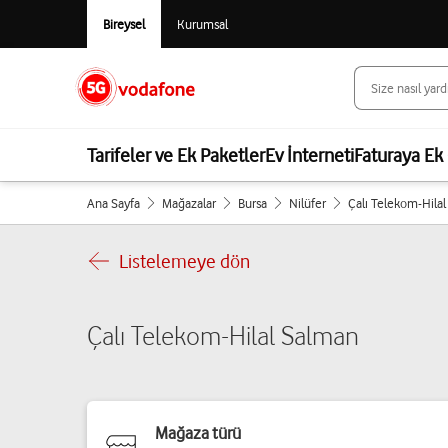
Bireysel
Kurumsal
Tarifeler ve Ek Paketler
Ev İnterneti
Faturaya Ek 
Ana Sayfa
Mağazalar
Bursa
Nilüfer
Çalı Telekom-Hila
Listelemeye dön
Çalı Telekom-Hilal Salman
Mağaza türü