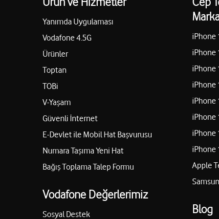
Ürün ve Hizmetler
Cep T
Marka
Yanımda Uygulaması
iPhone 
Vodafone 4.5G
iPhone 
Ürünler
iPhone 
Toptan
iPhone 
TOBi
iPhone 
V-Yaşam
iPhone 
Güvenli İnternet
iPhone 
E-Devlet ile Mobil Hat Başvurusu
iPhone 
Numara Taşıma Yeni Hat
Apple T
Bağış Toplama Talep Formu
Samsung
Vodafone Değerlerimiz
Blog
Sosyal Destek