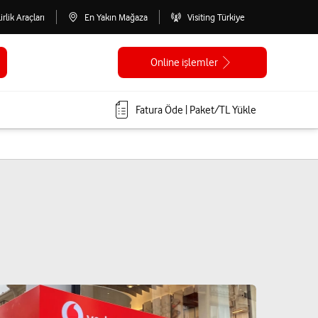
lirlik Araçları
En Yakın Mağaza
Visiting Türkiye
Online işlemler
Fatura Öde | Paket/TL Yükle