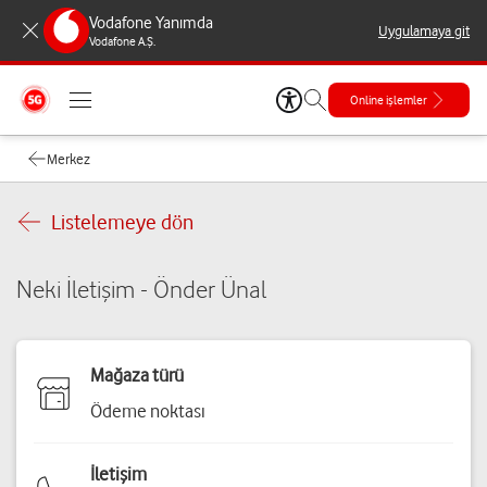
Vodafone Yanımda
Uygulamaya git
Vodafone A.Ş.
Online işlemler
Merkez
Listelemeye dön
Neki İletişim - Önder Ünal
Mağaza türü
Ödeme noktası
İletişim