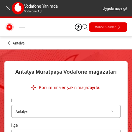
Vodafone Yanımda
Uygulamaya git
Vodafone A.Ş.
Online işlemler
Antalya
Antalya Muratpaşa Vodafone mağazaları
Konumuma en yakın mağazayı bul
İl
İlçe