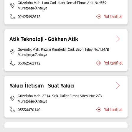
Güzeloba Mah. Lara Cad. Hacı Kemal Elmas Apt. No:559
Muratpaşa/Antalya
Yol tarifi al
02423492612
Atik Teknoloji - Gökhan Atik
Güvenlik Mah. Kazım Karabekir Cad. Sabri Talay No:134/B
Muratpaşa/Antalya
Yol tarifi al
05062562112
Yakıcı İletişim - Suat Yakıcı
Güzeloba Mah. 2314. Sok. Dallar Elmas Sitesi No: 2/B
Muratpaşa/Antalya
Yol tarifi al
05334470140
Goldphone İletişim Seyahat Ürünleri İnş.