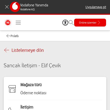
Vodafone Yanımda
Uygulamaya git
Vodafone A.Ş.
Online işlemler
Polatlı
Listelemeye dön
Sancak İletişim - Elif Çevik
Mağaza türü
Ödeme noktası
İletişim