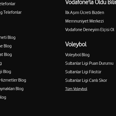
Vodafone'la Oldu Bili
elefonlar
 Telefonlar
İlk Aşım Ücreti Bizden
Memnuniyet Merkezi
Vodafone Deneyim Elçisi Ol
neti Blog
Voleybol
e Blog
at Blog
Voleybol Blog
g
Sultanlar Ligi Puan Durumu
ji Blog
Sultanlar Ligi Fikstür
Hizmetler Blog
Sultanlar Ligi Canlı Skor
aynakları Blog
Tüm Voleybol
Blog