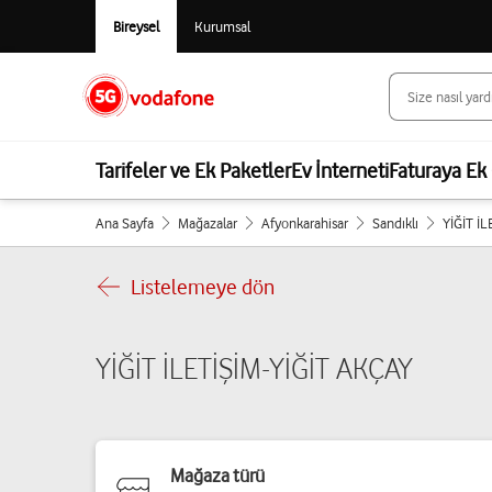
Bireysel
Kurumsal
Tarifeler ve Ek Paketler
Ev İnterneti
Faturaya Ek 
Ana Sayfa
Mağazalar
Afyonkarahisar
Sandıklı
YİĞİT İ
Listelemeye dön
YİĞİT İLETİŞİM-YİĞİT AKÇAY
Mağaza türü