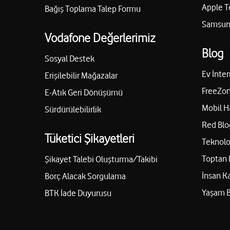
Apple T
Bağış Toplama Talep Formu
Samsung
Vodafone Değerlerimiz
Blog
Sosyal Destek
Ev İnter
Erişilebilir Mağazalar
FreeZon
E-Atık Geri Dönüşümü
Mobil H
Sürdürülebilirlik
Red Blo
Tüketici Şikayetleri
Teknolo
Toptan 
Şikayet Talebi Oluşturma/Takibi
İnsan K
Borç Alacak Sorgulama
Yaşam 
BTK İade Duyurusu