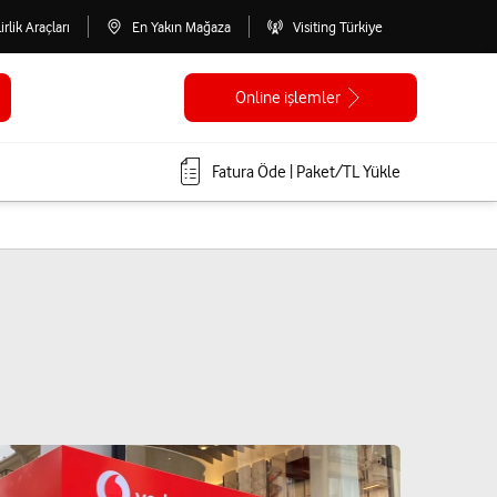
lirlik Araçları
En Yakın Mağaza
Visiting Türkiye
Online işlemler
Fatura Öde | Paket/TL Yükle