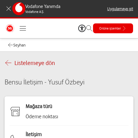
Vodafone Yanımda
Uygulamaya git
Vodafone A.Ş.
Online işlemler
Seyhan
Listelemeye dön
Bensu İletişim - Yusuf Özbeyi
Mağaza türü
Ödeme noktası
İletişim