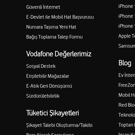
iPhone 
Güvenli İnternet
iPhone 
E-Devlet ile Mobil Hat Başvurusu
iPhone 
Numara Taşıma Yeni Hat
Apple T
Bağış Toplama Talep Formu
Samsung
Vodafone Değerlerimiz
Blog
Sosyal Destek
Ev İnter
Erişilebilir Mağazalar
FreeZon
E-Atık Geri Dönüşümü
Mobil H
Sürdürülebilirlik
Red Blo
Tüketici Şikayetleri
Teknolo
Toptan 
Şikayet Talebi Oluşturma/Takibi
İnsan K