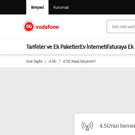
Bireysel
Kurumsal
Tarifeler ve Ek Paketler
Ev İnterneti
Faturaya Ek 
Ana Sayfa
4.5G
4.5G Nasıl Geçerim?
4.5G'nizi hemen