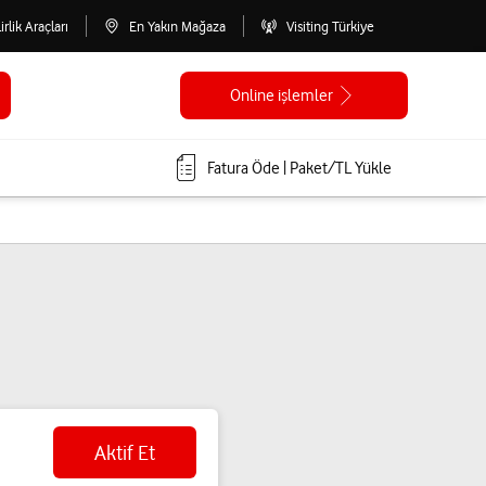
lirlik Araçları
En Yakın Mağaza
Visiting Türkiye
Online işlemler
Fatura Öde | Paket/TL Yükle
Aktif Et