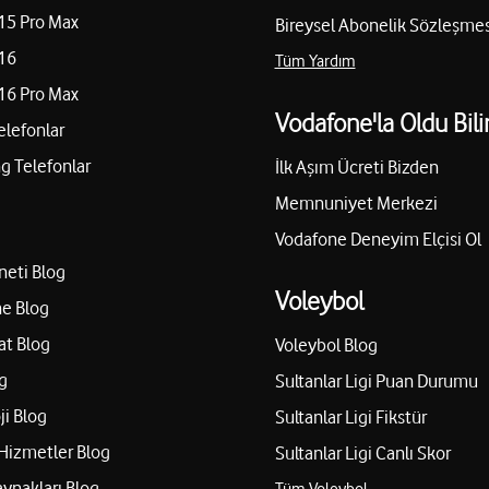
15 Pro Max
Bireysel Abonelik Sözleşmes
16
Tüm Yardım
16 Pro Max
Vodafone'la Oldu Bili
elefonlar
 Telefonlar
İlk Aşım Ücreti Bizden
Memnuniyet Merkezi
Vodafone Deneyim Elçisi Ol
neti Blog
Voleybol
e Blog
at Blog
Voleybol Blog
g
Sultanlar Ligi Puan Durumu
ji Blog
Sultanlar Ligi Fikstür
Hizmetler Blog
Sultanlar Ligi Canlı Skor
aynakları Blog