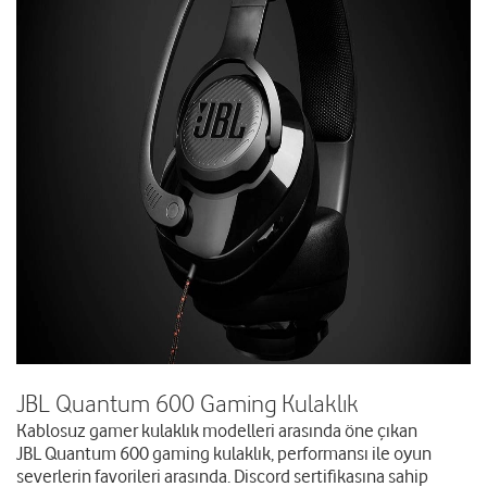
JBL Quantum 600 Gaming Kulaklık
Kablosuz gamer kulaklık modelleri arasında öne çıkan
JBL Quantum 600 gaming kulaklık
, performansı ile oyun
severlerin favorileri arasında. Discord sertifikasına sahip