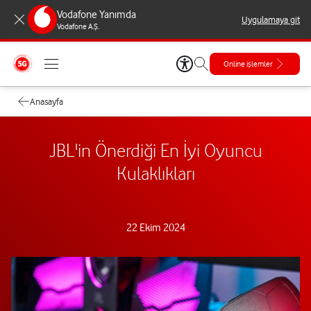
Vodafone Yanımda
Uygulamaya git
Vodafone A.Ş.
Online işlemler
Anasayfa
JBL'in Önerdiği En İyi Oyuncu
Kulaklıkları
22 Ekim 2024