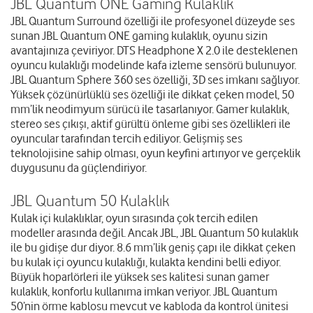
JBL Quantum ONE Gaming Kulaklık
JBL Quantum Surround özelliği ile profesyonel düzeyde ses
sunan
JBL Quantum ONE gaming kulaklık
, oyunu sizin
avantajınıza çeviriyor. DTS Headphone X 2.0 ile desteklenen
oyuncu kulaklığı modelinde kafa izleme sensörü bulunuyor.
JBL Quantum Sphere 360 ses özelliği, 3D ses imkanı sağlıyor.
Yüksek çözünürlüklü ses özelliği ile dikkat çeken model, 50
mm’lik neodimyum sürücü ile tasarlanıyor. Gamer kulaklık,
stereo ses çıkışı, aktif gürültü önleme gibi ses özellikleri ile
oyuncular tarafından tercih ediliyor. Gelişmiş ses
teknolojisine sahip olması, oyun keyfini artırıyor ve gerçeklik
duygusunu da güçlendiriyor.
JBL Quantum 50 Kulaklık
Kulak içi kulaklıklar, oyun sırasında çok tercih edilen
modeller arasında değil. Ancak JBL,
JBL Quantum 50 kulaklık
ile bu gidişe dur diyor. 8.6 mm’lik geniş çapı ile dikkat çeken
bu kulak içi oyuncu kulaklığı, kulakta kendini belli ediyor.
Büyük hoparlörleri ile yüksek ses kalitesi sunan gamer
kulaklık, konforlu kullanıma imkan veriyor. JBL Quantum
50’nin örme kablosu mevcut ve kabloda da kontrol ünitesi