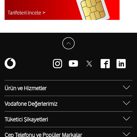
Ürün ve Hizmetler
Yanımda Uygulaması
Vodafone Değerlerimiz
Vodafone 4.5G
Sosyal Destek
Ürünler
Tüketici Şikayetleri
Erişilebilir Mağazalar
Toptan
Şikayet Talebi Oluşturma/Takibi
E-Atık Geri Dönüşümü
Cep Telefonu ve Popüler Markalar
TOBi
Borç Alacak Sorgulama