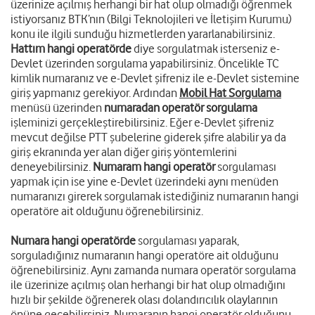
üzerinize açılmış herhangi bir hat olup olmadığı öğrenmek
istiyorsanız BTK’nın (Bilgi Teknolojileri ve İletişim Kurumu)
konu ile ilgili sunduğu hizmetlerden yararlanabilirsiniz.
Hattım hangi operatörde
diye sorgulatmak isterseniz e-
Devlet üzerinden sorgulama yapabilirsiniz. Öncelikle TC
kimlik numaranız ve e-Devlet şifreniz ile e-Devlet sistemine
giriş yapmanız gerekiyor. Ardından
Mobil Hat Sorgulama
menüsü üzerinden
numaradan operatör sorgulama
işleminizi gerçekleştirebilirsiniz. Eğer e-Devlet şifreniz
mevcut değilse PTT şubelerine giderek şifre alabilir ya da
giriş ekranında yer alan diğer giriş yöntemlerini
deneyebilirsiniz.
Numaram hangi operatör
sorgulaması
yapmak için ise yine e-Devlet üzerindeki aynı menüden
numaranızı girerek sorgulamak istediğiniz numaranın hangi
operatöre ait olduğunu öğrenebilirsiniz.
Numara hangi operatörde
sorgulaması yaparak,
sorguladığınız numaranın hangi operatöre ait olduğunu
öğrenebilirsiniz. Aynı zamanda numara operatör sorgulama
ile üzerinize açılmış olan herhangi bir hat olup olmadığını
hızlı bir şekilde öğrenerek olası dolandırıcılık olaylarının
önüne geçebilirsiniz. Numaranın hangi operatör olduğunu