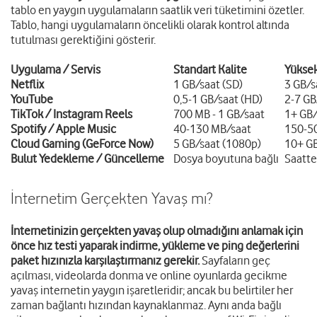
tablo en yaygın uygulamaların saatlik veri tüketimini özetler.
Tablo, hangi uygulamaların öncelikli olarak kontrol altında
tutulması gerektiğini gösterir.
Uygulama / Servis
Standart Kalite
Yüksek
Netflix
1 GB/saat (SD)
3 GB/s
YouTube
0,5-1 GB/saat (HD)
2-7 GB
TikTok / Instagram Reels
700 MB - 1 GB/saat
1+ GB/
Spotify / Apple Music
40-130 MB/saat
150-50
Cloud Gaming (GeForce Now)
5 GB/saat (1080p)
10+ GB
Bulut Yedekleme / Güncelleme
Dosya boyutuna bağlı
Saatte 
İnternetim Gerçekten Yavaş mı?
İnternetinizin gerçekten yavaş olup olmadığını anlamak için
önce hız testi yaparak indirme, yükleme ve ping değerlerini
paket hızınızla karşılaştırmanız gerekir.
Sayfaların geç
açılması, videolarda donma ve online oyunlarda gecikme
yavaş internetin yaygın işaretleridir; ancak bu belirtiler her
zaman bağlantı hızından kaynaklanmaz. Aynı anda bağlı