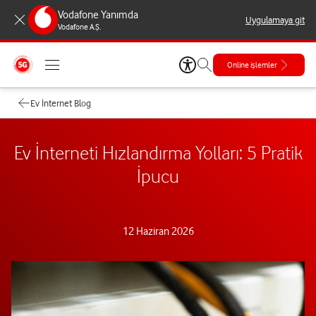
Vodafone Yanımda
Uygulamaya git
Vodafone A.Ş.
Online işlemler
Ev İnternet Blog
Ev İnterneti Hızlandırma Yolları: 5 Pratik
İpucu
12 Haziran 2026