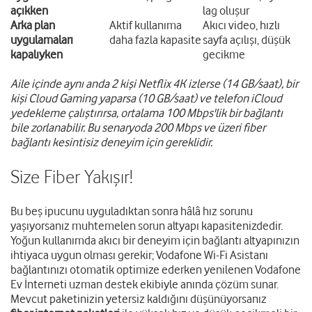
açıkken
lag oluşur
Arka plan
Aktif kullanıma
Akıcı video, hızlı
uygulamaları
daha fazla kapasite
sayfa açılışı, düşük
kapalıyken
gecikme
Aile içinde aynı anda 2 kişi Netflix 4K izlerse (14 GB/saat), bir
kişi Cloud Gaming yaparsa (10 GB/saat) ve telefon iCloud
yedekleme çalıştırırsa, ortalama 100 Mbps'lik bir bağlantı
bile zorlanabilir. Bu senaryoda 200 Mbps ve üzeri fiber
bağlantı kesintisiz deneyim için gereklidir.
Size Fiber Yakışır!
Bu beş ipucunu uyguladıktan sonra hâlâ hız sorunu
yaşıyorsanız muhtemelen sorun altyapı kapasitenizdedir.
Yoğun kullanımda akıcı bir deneyim için bağlantı altyapınızın
ihtiyaca uygun olması gerekir; Vodafone Wi-Fi Asistanı
bağlantınızı otomatik optimize ederken yenilenen Vodafone
Ev İnterneti uzman destek ekibiyle anında çözüm sunar.
Mevcut paketinizin yetersiz kaldığını düşünüyorsanız