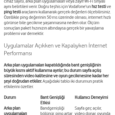
cihaz sayısı, arka plan uygulamaları veya zayıf Wi-Fi sinyali
aynı belirtileri verir. Doğru teşhis için Vodafone'un
hız testi
ve
ping testi
araçlarını kullanarak gerçek değerleri ölçebilirsiniz.
Özellikle ping değerinin 50 ms üzerinde olması, internet hızlı
görünse bile gecikme yaşanmasına neden olur. Ölçüm
sonuçları paket hızınızın altındaysa gerçek bir yavaşlama
problemi var demektir.
Uygulamalar Açıkken ve Kapalıyken İnternet
Performansı
Arka plan uygulamaları kapatıldığında bant genişliğinin
büyük kısmı aktif kullanıma ayrılır; bu durum sayfa açılış
süresinden video kalitesine ve oyun gecikmesine kadar her
şeyi doğrudan etkiler.
Aşağıdaki tablo iki durumun pratik
etkilerini özetler.
Durum
Bant Genişliği
Kullanıcı Deneyimi
Etkisi
Arka plan
Bandgenişliği
Sayfa geç açılır,
uygulamaları
bölünür, ping artar
video donar, oyunda