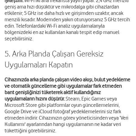
iyileştirir.
Wi-Fi iki ana frekansta yayın yapar: 2,4 GHz menzili
geniş ama hızı düşüktür ve mikrodalga gibi cihazlardan
etkilenir; 5 GHz ise daha hızlı ve girişimden uzaktır, ancak
menzili kısadır. Modemden yakın oturuyorsanız 5 GHz tercih
edin. Telefonlardaki Wi-Fi analiz uygulamalarıyla
bölgenizdeki en az kullanılan kanalı tespit edip manuel
seçebilirsiniz.
5. Arka Planda Çalışan Gereksiz
Uygulamaları Kapatın
Cihazınızda arka planda çalışan video akışı, bulut yedekleme
ve otomatik güncelleme gibi uygulamalar fark etmeden
bant genişliğinizi tüketerek aktif kullandığınız
uygulamaların hızını düşürür.
Steam, Epic Games veya
Microsoft Store gibi platformlar oyun güncellemelerini,
Google Drive ve iCloud fotoğraf yedeklemelerini siz fark
etmeden indirir. Cihazınızın görev yöneticisinden veya ‘Veri
Kullanımı' ayarlarından hangi uygulamanın ne kadar veri
tükettiğini görebilirsiniz.