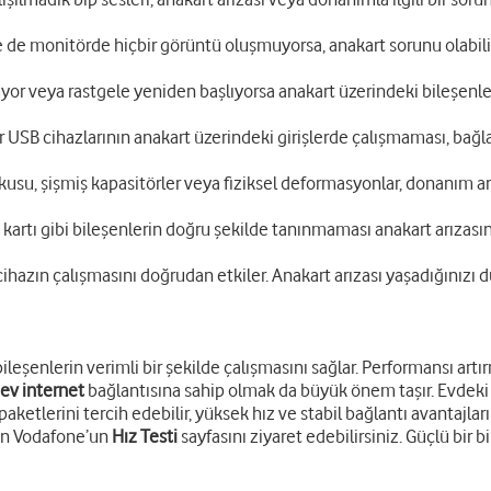
se de monitörde hiçbir görüntü oluşmuyorsa, anakart sorunu olabili
yor veya rastgele yeniden başlıyorsa anakart üzerindeki bileşenlerd
 USB cihazlarının anakart üzerindeki girişlerde çalışmaması, bağlan
usu, şişmiş kapasitörler veya fiziksel deformasyonlar, donanım arıza
artı gibi bileşenlerin doğru şekilde tanınmaması anakart arızasın
 cihazın çalışmasını doğrudan etkiler. Anakart arızası yaşadığınız
bileşenlerin verimli bir şekilde çalışmasını sağlar. Performansı ar
ev internet
bağlantısına sahip olmak da büyük önem taşır. Evdeki d
paketlerini tercih edebilir, yüksek hız ve stabil bağlantı avantajlar
çin Vodafone’un
Hız Testi
sayfasını ziyaret edebilirsiniz. Güçlü bir bi