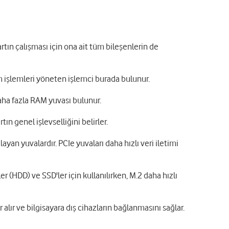
artın çalışması için ona ait tüm bileşenlerin de
üm işlemleri yöneten işlemci burada bulunur.
daha fazla RAM yuvası bulunur.
ın genel işlevselliğini belirler.
layan yuvalardır. PCIe yuvaları daha hızlı veri iletimi
r (HDD) ve SSD'ler için kullanılırken, M.2 daha hızlı
alır ve bilgisayara dış cihazların bağlanmasını sağlar.