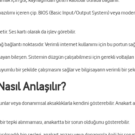
amak için güç kaynağından gelen kablolar burada bağlanır.
en yazılımı içeren çip. BIOS (Basic Input/Output System) veya mode
etir. Ses kartı olarak da işlev görebilir.
 bağlantı noktasıdır. Verimli internet kullanımı için bu portun sağl
an bileşen. Sistemin düzgün çalışabilmesi için gerekli voltajları
yumlu bir şekilde çalışmasını sağlar ve bilgisayarın verimli bir şe
asıl Anlaşılır?
runlar veya donanımsal aksaklıklarla kendini gösterebilir. Anakart a
r tepki alınmaması, anakartta bir sorun olduğunu gösterebilir.
şılmadık bip sesleri, anakart arızası veya donanımla ilgili bir sorun