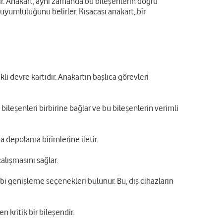
lır. Anakart, aynı zamanda bu bileşenlerin doğru
e uyumluluğunu belirler. Kısacası anakart, bir
li devre kartıdır. Anakartın başlıca görevleri
bileşenleri birbirine bağlar ve bu bileşenlerin verimli
da depolama birimlerine iletir.
alışmasını sağlar.
ibi genişleme seçenekleri bulunur. Bu, dış cihazların
n kritik bir bileşendir.