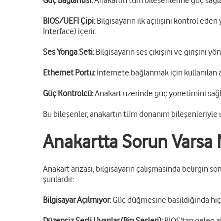
Güç Bağlantısı:
Anakartın tüm bileşenlerine güç sağl
BIOS/UEFI Çipi:
Bilgisayarın ilk açılışını kontrol ed
Interface) içerir.
Ses Yonga Seti:
Bilgisayarın ses çıkışını ve girişini yön
Ethernet Portu:
İnternete bağlanmak için kullanılan ağ
Güç Kontrolcü:
Anakart üzerinde güç yönetimini sağlay
Bu bileşenler, anakartın tüm donanım bileşenleriyle u
Anakartta Sorun Varsa N
Anakart arızası, bilgisayarın çalışmasında belirgin so
şunlardır:
Bilgisayar Açılmıyor:
Güç düğmesine basıldığında hiçbi
Düzensiz Sesli Uyarılar (Bip Sesleri):
BIOS'tan gelen alı