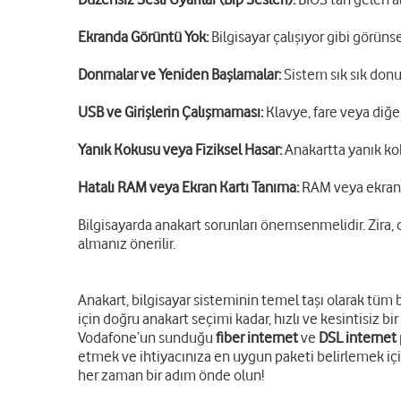
Ekranda Görüntü Yok:
Bilgisayar çalışıyor gibi görün
Donmalar ve Yeniden Başlamalar:
Sistem sık sık donu
USB ve Girişlerin Çalışmaması:
Klavye, fare veya diğer
Yanık Kokusu veya Fiziksel Hasar:
Anakartta yanık kok
Hatalı RAM veya Ekran Kartı Tanıma:
RAM veya ekran k
Bilgisayarda anakart sorunları önemsenmelidir. Zira,
almanız önerilir.
Anakart, bilgisayar sisteminin temel taşı olarak tüm 
için doğru anakart seçimi kadar, hızlı ve kesintisiz bir
Vodafone’un sunduğu
fiber internet
ve
DSL internet
etmek ve ihtiyacınıza en uygun paketi belirlemek i
her zaman bir adım önde olun!