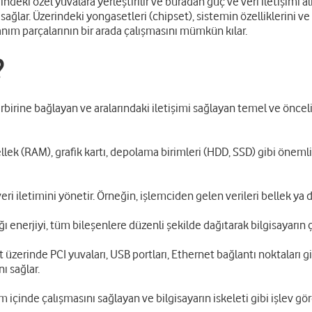
deki özel yuvalara yerleştirilir ve buradan güç ve veri iletişimi a
 sağlar. Üzerindeki yongasetleri (chipset), sistemin özelliklerini v
anım parçalarının bir arada çalışmasını mümkün kılar.
?
rbirine bağlayan ve aralarındaki iletişimi sağlayan temel ve öncelik
llek (RAM), grafik kartı, depolama birimleri (HDD, SSD) gibi önemli 
eri iletimini yönetir. Örneğin, işlemciden gelen verileri bellek ya 
 enerjiyi, tüm bileşenlere düzenli şekilde dağıtarak bilgisayarın ç
 üzerinde PCI yuvaları, USB portları, Ethernet bağlantı noktaları g
ı sağlar.
 içinde çalışmasını sağlayan ve bilgisayarın iskeleti gibi işlev göre