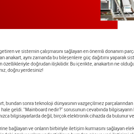
ya getiren ve sistemin çalışmasını sağlayan en önemli donanım parça
ayan anakart, aynı zamanda bu bileşenlere güç dağıtımı yaparak sis
ın özellikleriyle doğrudan ilişkilidir. Bu içerikte, anakartın ne old
nız, doğru yerdesiniz!
art, bundan sonra teknoloji dünyasının vazgeçilmez parçalarından b
li hale geldi. “Mainboard nedir?” sorusunun cevabında bilgisayar
nızca bilgisayarlarda değil, birçok elektronik cihazda da bulunur ve 
rine bağlayan ve onların birbiriyle iletişim kurmasını sağlayan elekt