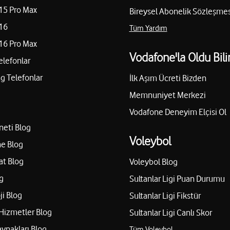
15 Pro Max
Bireysel Abonelik Sözleşmes
16
Tüm Yardım
16 Pro Max
Vodafone'la Oldu Bili
elefonlar
 Telefonlar
İlk Aşım Ücreti Bizden
Memnuniyet Merkezi
Vodafone Deneyim Elçisi Ol
neti Blog
Voleybol
e Blog
at Blog
Voleybol Blog
g
Sultanlar Ligi Puan Durumu
ji Blog
Sultanlar Ligi Fikstür
Hizmetler Blog
Sultanlar Ligi Canlı Skor
aynakları Blog
Tüm Voleybol