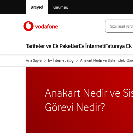
Bireysel
Kurumsal
Tarifeler ve Ek Paketler
Ev İnterneti
Faturaya Ek 
Ana Sayfa
Ev İnternet Blog
Anakart Nedir ve Sistemdeki Gör
Anakart Nedir ve S
Görevi Nedir?