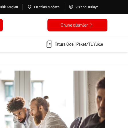
lirlik Araçları
En Yakın Mağaza
Visiting Türkiye
Online işlemler
Fatura Öde | Paket/TL Yükle