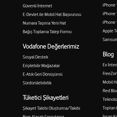
iPhone 
Güvenli İnternet
iPhone 
E-Devlet ile Mobil Hat Başvurusu
iPhone 
Numara Taşıma Yeni Hat
Apple T
Bağış Toplama Talep Formu
Samsung
Vodafone Değerlerimiz
Blog
Sosyal Destek
Ev İnter
Erişilebilir Mağazalar
FreeZon
E-Atık Geri Dönüşümü
Mobil H
Sürdürülebilirlik
Red Blo
Tüketici Şikayetleri
Teknolo
Toptan 
Şikayet Talebi Oluşturma/Takibi
İnsan K
Borç Alacak Sorgulama