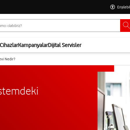
Erişilebi
Cihazlar
Kampanyalar
Dijital Servisler
evi Nedir?
istemdeki