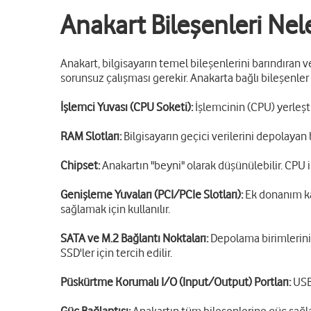
Anakart Bileşenleri Nel
Anakart, bilgisayarın temel bileşenlerini barındıran ve
sorunsuz çalışması gerekir. Anakarta bağlı bileşenler 
İşlemci Yuvası (CPU Soketi):
İşlemcinin (CPU) yerleşti
RAM Slotları:
Bilgisayarın geçici verilerini depolayan
Chipset:
Anakartın "beyni" olarak düşünülebilir. CPU ile
Genişleme Yuvaları (PCI/PCIe Slotları):
Ek donanım kart
sağlamak için kullanılır.
SATA ve M.2 Bağlantı Noktaları:
Depolama birimlerinin 
SSD'ler için tercih edilir.
Püskürtme Korumalı I/O (Input/Output) Portları:
USB,