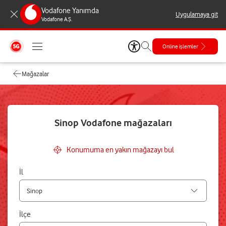
Vodafone Yanımda
Uygulamaya git
Vodafone A.Ş.
Online işlemler
Mağazalar
Sinop Vodafone mağazaları
Konumuma en yakın mağazayı bul
İl
İlçe