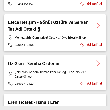
Yol tarifi al
05454156157
Efece İletişim - Gönül Öztürk Ve Serkan
Taş Adi Ortaklığı
Merkez Mah. Cumhuriyet Cad. No:10/A Erfelek/Sinop
Yol tarifi al
03685112856
Öz Gsm - Seniha Özdemir
Çarşı Mah. General Osman Pamukçuoğlu Cad. No: 213
Gerze/Sinop
Yol tarifi al
05465770425
Eren Ticaret - İsmail Eren