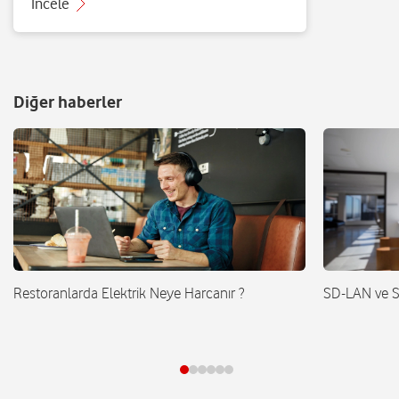
İncele
Diğer haberler
Restoranlarda Elektrik Neye Harcanır ?
SD-LAN ve 