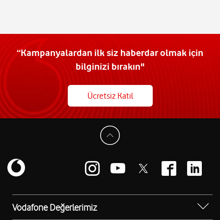
“Kampanyalardan ilk siz haberdar olmak için
bilginizi bırakın"
Ücretsiz Katıl
Vodafone Değerlerimiz
Sosyal Destek