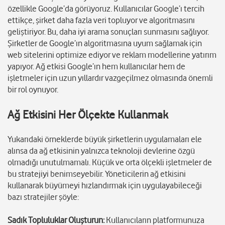
özellikle Google’da görüyoruz. Kullanıcılar Google’ı tercih
ettikçe, şirket daha fazla veri topluyor ve algoritmasını
geliştiriyor. Bu, daha iyi arama sonuçları sunmasını sağlıyor.
Şirketler de Google’ın algoritmasına uyum sağlamak için
web sitelerini optimize ediyor ve reklam modellerine yatırım
yapıyor. Ağ etkisi Google’ın hem kullanıcılar hem de
işletmeler için uzun yıllardır vazgeçilmez olmasında önemli
bir rol oynuyor.
Ağ Etkisini Her Ölçekte Kullanmak
Yukarıdaki örneklerde büyük şirketlerin uygulamaları ele
alınsa da ağ etkisinin yalnızca teknoloji devlerine özgü
olmadığı unutulmamalı. Küçük ve orta ölçekli işletmeler de
bu stratejiyi benimseyebilir. Yöneticilerin ağ etkisini
kullanarak büyümeyi hızlandırmak için uygulayabileceği
bazı stratejiler şöyle:
Sadık Topluluklar Oluşturun:
Kullanıcıların platformunuza