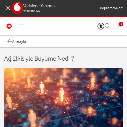
Vodafone Yanımda
Uygulamaya git
Vodafone A.Ş.
3
Anasayfa
Ağ Etkisiyle Büyüme Nedir?