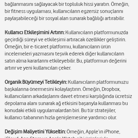
bağlanmasını sağlayacak bir topluluk hissi yaratın. Örneğin,
bir fitness uygulaması, kullanıcıların egzersiz sonuçlarını
paylaşabileceği bir sosyal alan sunarak bağlılığı artırabilir.
Kullanıcı Etkileşimini Artırın:
Kullanıcıların platformunuzda
geçirdiği süreyi ve etkileşimi artıracak özellikler geliştirin.
Örneğin, bir e-ticaret platformu, kullanıcıların ürün
incelemeleri yazmasını teşvik ederek diğer kullanıcıların
satın alma kararlarını etkileyebilir. Bu, platformun değerini
artırır ve yeni kullanıcıları çeker.
Organik Büyümeyi Tetikleyin:
Kullanıcıların platformunuzu
başkalarına önermesini kolaylaştırın. Örneğin, Dropbox,
kullanıcıların arkadaşlarını davet etmesi karşılığında ücretsiz
depolama alanı sunarak ağ etkisini başarıyla kullanması bu
konudaki etkili uygulamalardan biri. Bu tür stratejiler,
kullanıcı tabanının hızla genişlemesine yardımcı olur.
Değişim Maliyetini Yükseltin:
Örneğin, Apple’ın iPhone,