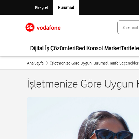
Bireysel
Kurumsal
Dijital İş Çözümleri
Red Konsol Market
Tarifel
Ana Sayfa
İ̇şletmenize Göre Uygun Kurumsal Tarife Seçenekler
İşletmenize Göre Uygun K