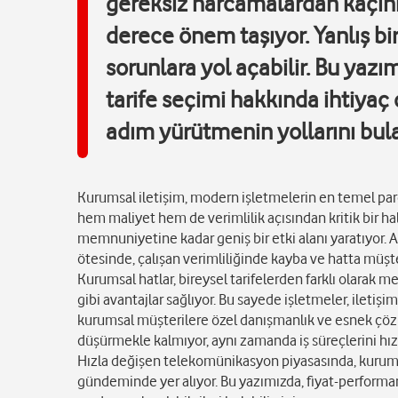
gereksiz harcamalardan kaçınm
derece önem taşıyor. Yanlış bir
sorunlara yol açabilir. Bu yazı
tarife seçimi hakkında ihtiyaç 
adım yürütmenin yollarını bulab
Kurumsal iletişim, modern işletmelerin en temel parç
hem maliyet hem de verimlilik açısından kritik bir ha
memnuniyetine kadar geniş bir etki alanı yaratıyor. An
ötesinde, çalışan verimliliğinde kayba ve hatta müşteri
Kurumsal hatlar, bireysel tarifelerden farklı olarak m
gibi avantajlar sağlıyor. Bu sayede işletmeler, iletişi
kurumsal müşterilere özel danışmanlık ve esnek çözü
düşürmekle kalmıyor, aynı zamanda iş süreçlerini hızl
Hızla değişen telekomünikasyon piyasasında, kurumsal
gündeminde yer alıyor. Bu yazımızda, fiyat-perform