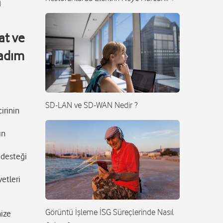
n
at ve
 adım
SD-LAN ve SD-WAN Nedir ?
cirinin
ın
i desteği
etleri
Görüntü İşleme İSG Süreçlerinde Nasıl
nize