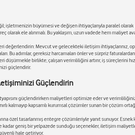
eğil; işletmenizin büyümesi ve değişen ihtiyaçlarıyla paralel olarak
üreç olarak ele alınmalı. Bu yaklaşım, uzun vadede hem maliyet av
i değerlendirin: Mevcut ve gelecekteki iletişim ihtiyaçlarınız, o
rı. Bu adımlar, gereksiz harcamaları önler ve sürpriz faturalardan
 düşürmekle birlikte; çalışan verimliliğini artırır, iş süreçlerini hız
zi güçlendirir.
etişiminizi Güçlendirin
tyapısını güçlendirirken maliyetleri optimize eder ve verimliliğini
sınırlı kalmayıp kapsamlı kurumsal çözümler sunan bir çözüm ortağ
arına özel tasarlanmış entegre çözümleriyle yanıt sunuyor. Esnek
e kadar geniş bir yelpazede sunduğu seçenekler, iletişim maliyetle
güvenli hale getiriyor.