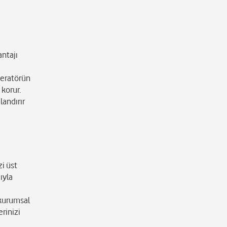
antajı
peratörün
 korur.
landırır
zi üst
ıyla
 kurumsal
rinizi