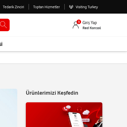
Tedarik Zinciri
Toptan Hizmetler
Visiting Turkey
3
Giriş Yap
Red Konsol
si
Ürünlerimizi Keşfedin