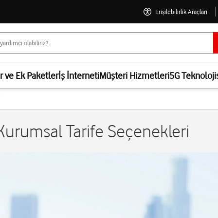
Erişilebilirlik Araçları
er ve Ek Paketler
İş İnterneti
Müşteri Hizmetleri
5G Teknoloji
i
urumsal Tarife Seçenekleri