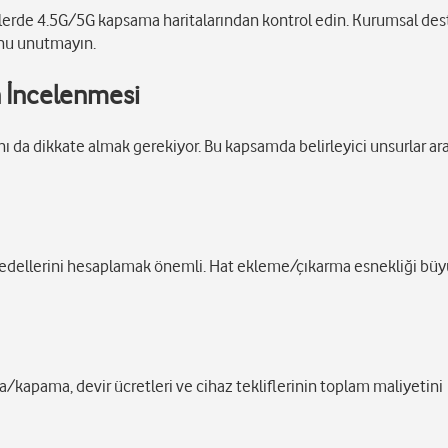
gelerde 4.5G/5G kapsama haritalarından kontrol edin. Kurumsal de
ğunu unutmayın.
n İncelenmesi
nı da dikkate almak gerekiyor. Bu kapsamda belirleyici unsurlar ar
 bedellerini hesaplamak önemli. Hat ekleme/çıkarma esnekliği b
a/kapama, devir ücretleri ve cihaz tekliflerinin toplam maliyetini