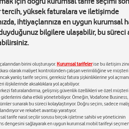
ak için doğru kurumsal tarife seçimi so
 tercih, yüksek faturalara ve iletişimde
mızda, ihtiyaçlarınıza en uygun kurumsal h
duyduğunuz bilgilere ulaşabilir, bu süreci
ilirsiniz.
alarından birini oluşturuyor.
Kurumsal tarifeler
ise bu iletişim zin
lkası olarak maliyet kontrolünden çalışan verimliliğine ve müşteri
cak yanlış tarife seçimi, gereksiz fatura şişkinliklerine yol açman
 ilişkilerinde aksaklıklara yol açabiliyor.
erkezi faturalandırma, gelişmiş güvenlik özellikleri ve özel müşter
m giderlerini daha etkili yönetebiliyor. Örneğin, Vodafone Business,
mler sunarak bu süreci kolaylaştırıyor. Doğru seçim, sadece maliy
andırıyor ve rekabet avantajı yaratıyor.
 tarife nasıl seçilir sorusu birçok işletme sahibi ve yöneticinin
ans dengesini sağlayarak en uygun kurumsal mobil tarifeyi seçme