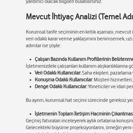
yardımcı olacak bilgileri bulabilirsiniz.
Mevcut İhtiyaç Analizi (Temel Ad
Kurumsal tarife seçiminin en kritik aşaması, mevcut i
veri odaklı karar verme yaklaşımını benimsemek, uzu
adımlar ise şöyle:
Çalışan Bazında Kullanım Profillerinin Belirlenm
İşletmenizdeki çalışanları kullanım alışkanlıklarına g
Veri Odaklı Kullanıcılar:
Saha ekipleri, pazarlama 
Konuşma Odaklı Kullanıcılar
: Müşteri hizmetleri,
Denge Odaklı Kullanıcılar:
Yöneticiler ve idari pe
Bu ayrım, kurumsal hat seçimi sürecinde gereksiz yer
İşletmenin Toplam İletişim Hacminin Çıkarılmas
Geçmiş faturaları inceleyerek aylık ortalama konuşma
Gelecekteki büyüme projeksiyonlarını, örneğin yeni çal