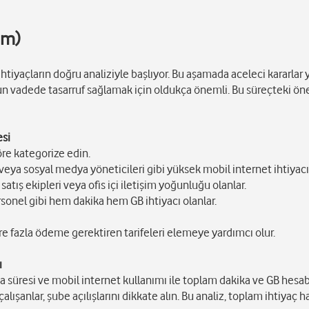
ım)
htiyaçların doğru analiziyle başlıyor. Bu aşamada aceleci kararlar 
n vadede tasarruf sağlamak için oldukça önemli. Bu süreçteki ön
esi
öre kategorize edin.
veya sosyal medya yöneticileri gibi yüksek mobil internet ihtiyacı 
 satış ekipleri veya ofis içi iletişim yoğunluğu olanlar.
rsonel gibi hem dakika hem GB ihtiyacı olanlar.
e fazla ödeme gerektiren tarifeleri elemeye yardımcı olur.
ı
 süresi ve mobil internet kullanımı ile toplam dakika ve GB hesab
ışanlar, şube açılışlarını dikkate alın. Bu analiz, toplam ihtiyaç 