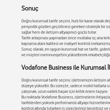
Sonuç
Doğru kurumsal tarife seçimi, hızlı bir karar olarak d
periyodik gözden geçirilmesi gereken stratejik bir s
sağlar hem de iletişim altyapınızı güçlü tutar.
Tarife anlaşması yapmadan önce mutlaka üç ana kriter
kapsama alanı kalitesi ve maliyet kontrol mekanizmala
Sonuç olarak, en uygun kurumsal hat ve tarife, giderleri
ve müşteri memnuniyetini yükselterek rekabetçiliğini
Vodafone Business ile Kurumsal İl
Doğru kurumsal tarife seçimi, işletmenizin iletişim al
düzeye yükseltir. Bu süreçte, sadece mobil hatlarla 
çalışmak, uzun vadeli başarı için kritik önem taşıyor.
Bu noktada Vodafone Business, işletmelerin ihtiyaçl
tarifelerden yüksek performanslı altyapı hizmetlerin
kontrol altında tutarken iş süreçlerinizi kesintisiz ve 