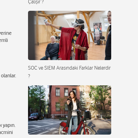
Çalışır ?
yerine
emli
SOC ve SIEM Arasındaki Farklar Nelerdir
olanlar.
?
ı yapın.
hacmini