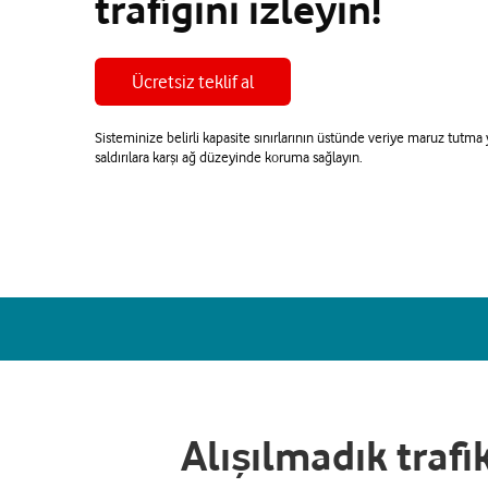
trafiğini izleyin!
Ücretsiz teklif al
Sisteminize belirli kapasite sınırlarının üstünde veriye maruz tutm
saldırılara karşı ağ düzeyinde koruma sağlayın.
Alışılmadık trafi