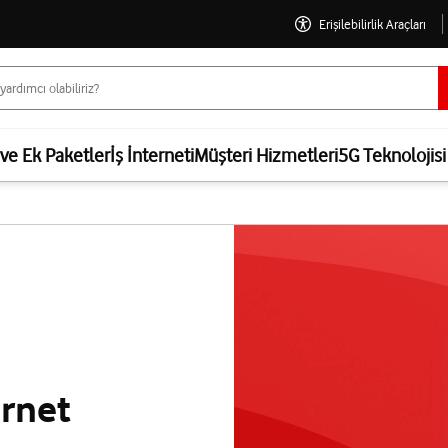
Erişilebilirlik Araçları
 ve Ek Paketler
İş İnterneti
Müşteri Hizmetleri
5G Teknolojisi
ernet