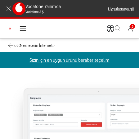
Vodafone Yanımda
Uygulamaya git
Vodafone A.Ş.
3
Iot (Nesnelerin İnterneti)
Sizin için en uygun ürünü beraber seçelim