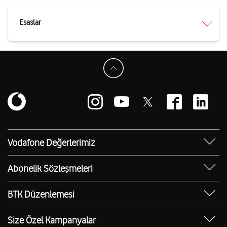
Esaslar
Vodafone Değerlerimiz
Sosyal Destek
Abonelik Sözleşmeleri
Erişilebilir Mağazalar
Kurumsal Tip Abonelik Sözleşmesi
BTK Düzenlemesi
Bilgi Teknolojileri ve İletişim Kurumu (BTK)
Düzenlemesi
Size Özel Kampanyalar