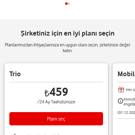
Şirketiniz için en iyi planı seçin
Planlarımızdan ihtiyaçlarınıza en uygun olanı seçin, şirketinize değer
katın.
Trio
Mobil
459
Her ü
₺
Immobil
/24 Ay Taahütünüze
engell
(01.12.202
Planı seç