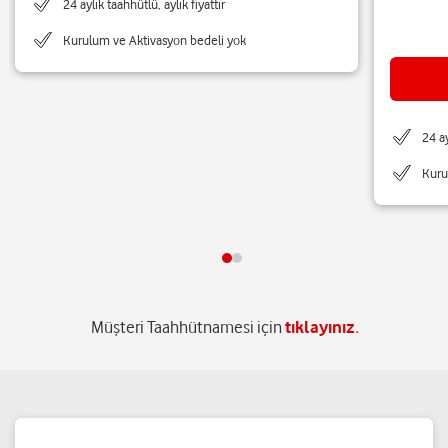
24 aylık taahhütlü, aylık fiyattır
Kurulum ve Aktivasyon bedeli yok
24 ay
Kuru
Müşteri Taahhütnamesi için
tıklayınız
.