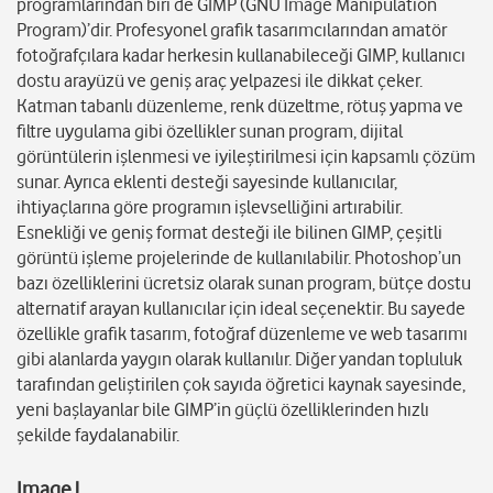
programlarından biri de GIMP (GNU Image Manipulation
Program)’dir. Profesyonel grafik tasarımcılarından amatör
fotoğrafçılara kadar herkesin kullanabileceği GIMP, kullanıcı
dostu arayüzü ve geniş araç yelpazesi ile dikkat çeker.
Katman tabanlı düzenleme, renk düzeltme, rötuş yapma ve
filtre uygulama gibi özellikler sunan program, dijital
görüntülerin işlenmesi ve iyileştirilmesi için kapsamlı çözüm
sunar. Ayrıca eklenti desteği sayesinde kullanıcılar,
ihtiyaçlarına göre programın işlevselliğini artırabilir.
Esnekliği ve geniş format desteği ile bilinen GIMP, çeşitli
görüntü işleme projelerinde de kullanılabilir. Photoshop’un
bazı özelliklerini ücretsiz olarak sunan program, bütçe dostu
alternatif arayan kullanıcılar için ideal seçenektir. Bu sayede
özellikle grafik tasarım, fotoğraf düzenleme ve web tasarımı
gibi alanlarda yaygın olarak kullanılır. Diğer yandan topluluk
tarafından geliştirilen çok sayıda öğretici kaynak sayesinde,
yeni başlayanlar bile GIMP’in güçlü özelliklerinden hızlı
şekilde faydalanabilir.
ImageJ