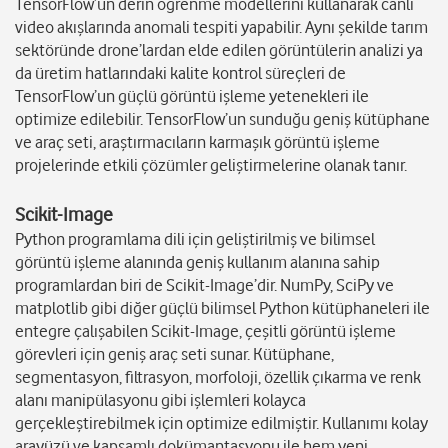
TensorFlow’un derin öğrenme modellerini kullanarak canlı
video akışlarında anomali tespiti yapabilir. Aynı şekilde tarım
sektöründe drone’lardan elde edilen görüntülerin analizi ya
da üretim hatlarındaki kalite kontrol süreçleri de
TensorFlow’un güçlü görüntü işleme yetenekleri ile
optimize edilebilir. TensorFlow’un sunduğu geniş kütüphane
ve araç seti, araştırmacıların karmaşık görüntü işleme
projelerinde etkili çözümler geliştirmelerine olanak tanır.
Scikit-Image
Python programlama dili için geliştirilmiş ve bilimsel
görüntü işleme alanında geniş kullanım alanına sahip
programlardan biri de Scikit-Image’dir. NumPy, SciPy ve
matplotlib gibi diğer güçlü bilimsel Python kütüphaneleri ile
entegre çalışabilen Scikit-Image, çeşitli görüntü işleme
görevleri için geniş araç seti sunar. Kütüphane,
segmentasyon, filtrasyon, morfoloji, özellik çıkarma ve renk
alanı manipülasyonu gibi işlemleri kolayca
gerçekleştirebilmek için optimize edilmiştir. Kullanımı kolay
arayüzü ve kapsamlı dokümantasyonu ile hem yeni