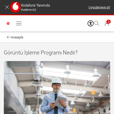
Vodafone Yanımda
Uygulamaya git
Vodafone A.Ş.
3
Anasayfa
Görüntü İşleme Programı Nedir?