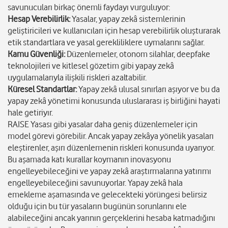
savunucuları birkaç önemli faydayı vurguluyor:
Hesap Verebilirlik:
Yasalar, yapay zekâ sistemlerinin
geliştiricileri ve kullanıcıları için hesap verebilirlik oluşturarak
etik standartlara ve yasal gerekliliklere uymalarını sağlar.
Kamu Güvenliği:
Düzenlemeler, otonom silahlar, deepfake
teknolojileri ve kitlesel gözetim gibi yapay zekâ
uygulamalarıyla ilişkili riskleri azaltabilir.
Küresel Standartlar:
Yapay zekâ ulusal sınırları aşıyor ve bu da
yapay zekâ yönetimi konusunda uluslararası iş birliğini hayati
hale getiriyır.
RAISE Yasası gibi yasalar daha geniş düzenlemeler için
model görevi görebilir. Ancak yapay zekâya yönelik yasaları
eleştirenler, aşırı düzenlemenin riskleri konusunda uyarıyor.
Bu aşamada katı kurallar koymanın inovasyonu
engelleyebileceğini ve yapay zekâ araştırmalarına yatırımı
engelleyebileceğini savunuyorlar. Yapay zekâ hala
emekleme aşamasında ve gelecekteki yörüngesi belirsiz
olduğu için bu tür yasaların bugünün sorunlarını ele
alabileceğini ancak yarının gerçeklerini hesaba katmadığını