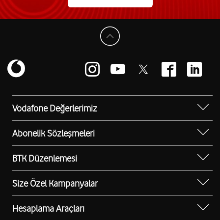
Vodafone Değerlerimiz
Sosyal Destek
Abonelik Sözleşmeleri
Erişilebilir Mağazalar
Kurumsal Tip Abonelik Sözleşmesi
BTK Düzenlemesi
Bilgi Teknolojileri ve İletişim Kurumu (BTK)
Düzenlemesi
Size Özel Kampanyalar
Kurumsal Cihaz Kampanyaları
Hesaplama Araçları
Otokonfor Ücretsiz Oto Yıkama