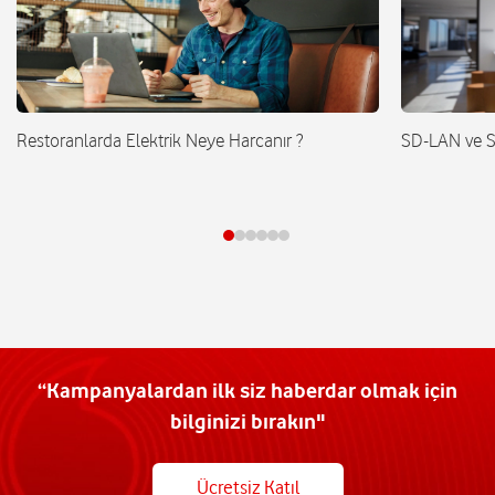
Restoranlarda Elektrik Neye Harcanır ?
SD-LAN ve 
“Kampanyalardan ilk siz haberdar olmak için
bilginizi bırakın"
Ücretsiz Katıl