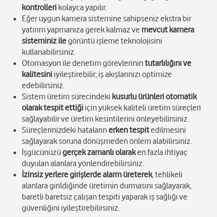
kontrolleri
kolayca yapılır.
Eğer uygun kamera sistemine sahipseniz ekstra bir
yatırım yapmanıza gerek kalmaz ve
mevcut kamera
sisteminiz ile
görüntü işleme teknolojisini
kullanabilirsiniz.
Otomasyon ile denetim görevlerinin
tutarlılığını ve
kalitesini
iyileştirebilir; iş akışlarınızı optimize
edebilirsiniz.
Sistem üretim sürecindeki
kusurlu ürünleri otomatik
olarak tespit ettiği
için yüksek kaliteli üretim süreçleri
sağlayabilir ve üretim kesintilerini önleyebilirsiniz.
Süreçlerinizdeki hataların
erken tespit
edilmesini
sağlayarak soruna dönüşmeden önlem alabilirsiniz.
İşgücünüzü
gerçek zamanlı olarak
en fazla ihtiyaç
duyulan alanlara yönlendirebilirsiniz.
İzinsiz yerlere girişlerde alarm üreterek
, tehlikeli
alanlara girildiğinde üretimin durmasını sağlayarak,
baretli baretsiz çalışan tespiti yaparak iş sağlığı ve
güvenliğini iyileştirebilirsiniz.