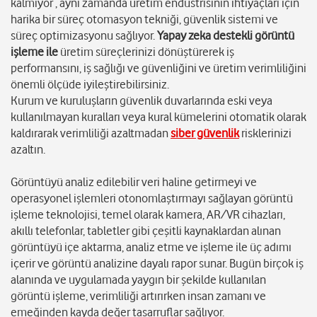
kalmıyor , aynı zamanda üretim endüstrisinin ihtiyaçları için
harika bir süreç otomasyon tekniği, güvenlik sistemi ve
süreç optimizasyonu sağlıyor.
Yapay zeka destekli görüntü
işleme ile
üretim süreçlerinizi dönüştürerek iş
performansını, iş sağlığı ve güvenliğini ve üretim verimliliğini
önemli ölçüde iyileştirebilirsiniz.
Kurum ve kuruluşların güvenlik duvarlarında eski veya
kullanılmayan kuralları veya kural kümelerini otomatik olarak
kaldırarak verimliliği azaltmadan
siber güvenlik
risklerinizi
azaltın.
Görüntüyü analiz edilebilir veri haline getirmeyi ve
operasyonel işlemleri otonomlaştırmayı sağlayan görüntü
işleme teknolojisi, temel olarak kamera, AR/VR cihazları,
akıllı telefonlar, tabletler gibi çeşitli kaynaklardan alınan
görüntüyü içe aktarma, analiz etme ve işleme ile üç adımı
içerir ve görüntü analizine dayalı rapor sunar. Bugün birçok iş
alanında ve uygulamada yaygın bir şekilde kullanılan
görüntü işleme, verimliliği artırırken insan zamanı ve
emeğinden kayda değer tasarruflar sağlıyor.