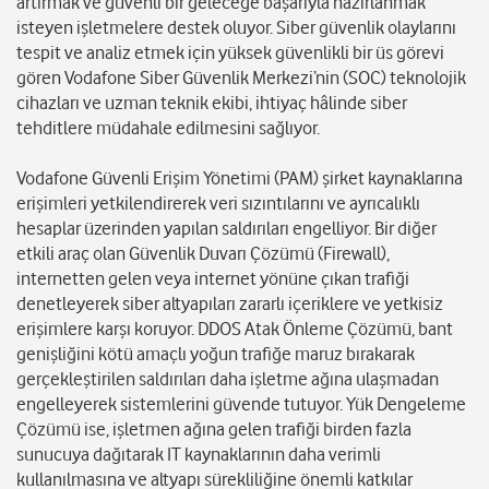
artırmak ve güvenli bir geleceğe başarıyla hazırlanmak
isteyen işletmelere destek oluyor. Siber güvenlik olaylarını
tespit ve analiz etmek için yüksek güvenlikli bir üs görevi
gören Vodafone Siber Güvenlik Merkezi’nin (SOC) teknolojik
cihazları ve uzman teknik ekibi, ihtiyaç hâlinde siber
tehditlere müdahale edilmesini sağlıyor.
Vodafone Güvenli Erişim Yönetimi (PAM) şirket kaynaklarına
erişimleri yetkilendirerek veri sızıntılarını ve ayrıcalıklı
hesaplar üzerinden yapılan saldırıları engelliyor. Bir diğer
etkili araç olan Güvenlik Duvarı Çözümü (Firewall),
internetten gelen veya internet yönüne çıkan trafiği
denetleyerek siber altyapıları zararlı içeriklere ve yetkisiz
erişimlere karşı koruyor. DDOS Atak Önleme Çözümü, bant
genişliğini kötü amaçlı yoğun trafiğe maruz bırakarak
gerçekleştirilen saldırıları daha işletme ağına ulaşmadan
engelleyerek sistemlerini güvende tutuyor. Yük Dengeleme
Çözümü ise, işletmen ağına gelen trafiği birden fazla
sunucuya dağıtarak IT kaynaklarının daha verimli
kullanılmasına ve altyapı sürekliliğine önemli katkılar