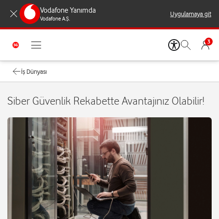
Vodafone Yanımda
Uygulamaya git
Vodafone A.Ş.
3
İş Dünyası
Siber Güvenlik Rekabette Avantajınız Olabilir!