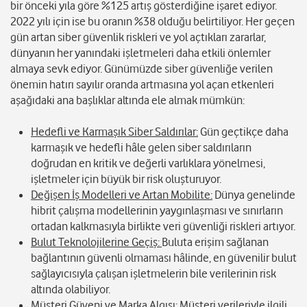
bir önceki yıla göre %125 artış gösterdiğine işaret ediyor.
2022 yılı için ise bu oranın %38 olduğu belirtiliyor. Her geçen
gün artan siber güvenlik riskleri ve yol açtıkları zararlar,
dünyanın her yanındaki işletmeleri daha etkili önlemler
almaya sevk ediyor. Günümüzde siber güvenliğe verilen
önemin hatırı sayılır oranda artmasına yol açan etkenleri
aşağıdaki ana başlıklar altında ele almak mümkün:
Hedefli ve Karmaşık Siber Saldırılar:
Gün geçtikçe daha
karmaşık ve hedefli hâle gelen siber saldırıların
doğrudan en kritik ve değerli varlıklara yönelmesi,
işletmeler için büyük bir risk oluşturuyor.
Değişen İş Modelleri ve Artan Mobilite:
Dünya genelinde
hibrit çalışma modellerinin yaygınlaşması ve sınırların
ortadan kalkmasıyla birlikte veri güvenliği riskleri artıyor.
Bulut Teknolojilerine Geçiş:
Buluta erişim sağlanan
bağlantının güvenli olmaması hâlinde, en güvenilir bulut
sağlayıcısıyla çalışan işletmelerin bile verilerinin risk
altında olabiliyor.
Müşteri Güveni ve Marka Algısı:
Müşteri verileriyle ilgili