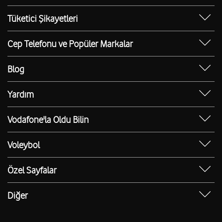
Sosyal Destek
Ürünler
Tüketici Şikayetleri
Erişilebilir Mağazalar
Toptan
Şikayet Talebi Oluşturma/Takibi
E-Atık Geri Dönüşümü
Cep Telefonu ve Popüler Markalar
TOBi
Borç Alacak Sorgulama
Sürdürülebilirlik
iPhone 17
V-Yaşam
BTK İade Duyurusu
Blog
iPhone 17 Pro
Güvenli İnternet
Ev İnterneti Blog
iPhone 17 Pro Max
Yardım
E-Devlet ile Mobil Hat Başvurusu
FreeZone Blog
iPhone 15
Borç Alacak Sorgulama
Numara Taşıma Yeni Hat
Mobil Hat Blog
Vodafone'la Oldu Bilin
iPhone 15 Pro
PIN & PUK Kodu Sorgulama
Bağış Toplama Talep Formu
Red Blog
İlk Aşım Ücreti Bizden
iPhone 15 Pro Max
Ping Testi
Voleybol
Teknoloji Blog
Memnuniyet Merkezi
iPhone 16
Hız Testi
Voleybol Blog
Toptan Hizmetler Blog
Vodafone Deneyim Elçisi Ol
Özel Sayfalar
iPhone 16 Pro Max
IMEI Sorgulama
Sultanlar Ligi Puan Durumu
İnsan Kaynakları Blog
Bilinmeyen Numaralar
Apple Telefonlar
IP Sorgulama
Sultanlar Ligi Fikstür
Diğer
Yaşam Blog
Hasar Sorgulama Servisi
Samsung Telefonlar
Bireysel Abonelik Sözleşmesi
Sultanlar Ligi Canlı Skor
Vodafone Türkiye Vakfı
Hediye Çarkı
Tüm Yardım