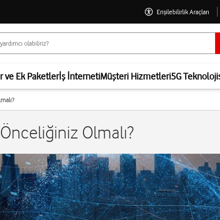
Erişilebilirlik Araçları
er ve Ek Paketler
İş İnterneti
Müşteri Hizmetleri
5G Teknoloji
lmalı?
Önceliğiniz Olmalı?