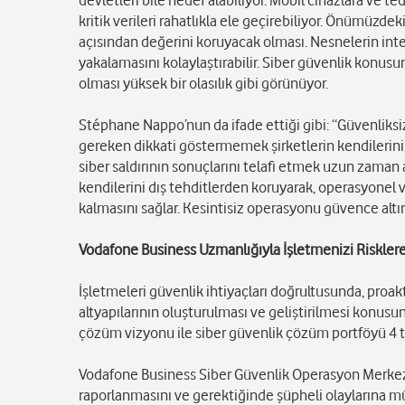
devletleri bile hedef alabiliyor. Mobil cihazlara ve ted
kritik verileri rahatlıkla ele geçirebiliyor. Önümüzd
açısından değerini koruyacak olması. Nesnelerin inter
yakalamasını kolaylaştırabilir. Siber güvenlik konus
olması yüksek bir olasılık gibi görünüyor.
Stéphane Nappo’nun da ifade ettiği gibi: “Güvenliksiz 
gereken dikkati göstermemek şirketlerin kendilerini, ça
siber saldırının sonuçlarını telafi etmek uzun zaman a
kendilerini dış tehditlerden koruyarak, operasyonel ver
kalmasını sağlar. Kesintisiz operasyonu güvence altına
Vodafone Business Uzmanlığıyla İşletmenizi Riskler
İşletmeleri güvenlik ihtiyaçları doğrultusunda, proak
altyapılarının oluşturulması ve geliştirilmesi konusu
çözüm vizyonu ile siber güvenlik çözüm portföyü 4 t
Vodafone Business Siber Güvenlik Operasyon Merkezi 
raporlanmasını ve gerektiğinde şüpheli olaylarına mü