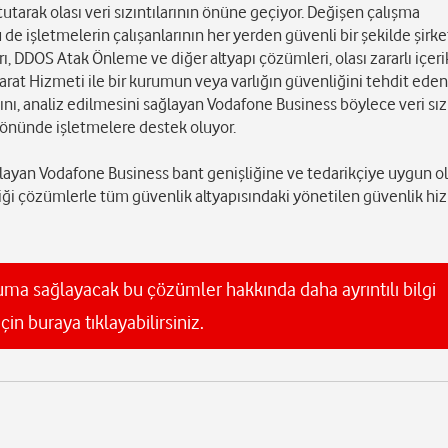
tarak olası veri sızıntılarının önüne geçiyor. Değişen çalışma
e işletmelerin çalışanlarının her yerden güvenli bir şekilde şirke
ı, DDOS Atak Önleme ve diğer altyapı çözümleri, olası zararlı içeri
ihbarat Hizmeti ile bir kurumun veya varlığın güvenliğini tehdit ed
ını, analiz edilmesini sağlayan Vodafone Business böylece veri sızı
yönünde işletmelere destek oluyor.
ğlayan Vodafone Business bant genişliğine ve tedarikçiye uygun o
rdiği çözümlerle tüm güvenlik altyapısındaki yönetilen güvenlik hi
oruma sağlayacak bu çözümler hakkında daha ayrıntılı bilgi
çin buraya tıklayabilirsiniz.