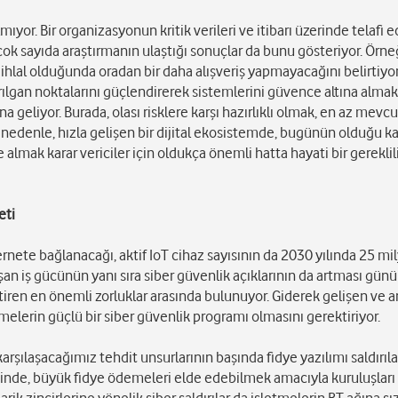
ıyor. Bir organizasyonun kritik verileri ve itibarı üzerinde telafi 
çok sayıda araştırmanın ulaştığı sonuçlar da bunu gösteriyor. Örne
r ihlal olduğunda oradan bir daha alışveriş yapmayacağını belirtiyo
ırılgan noktalarını güçlendirerek sistemlerini güvence altına almak
a geliyor. Burada, olası risklere karşı hazırlıklı olmak, en az mevcu
 nedenle, hızla gelişen bir dijital ekosistemde, bugünün olduğu k
 almak karar vericiler için oldukça önemli hatta hayati bir gereklil
eti
ernete bağlanacağı, aktif IoT cihaz sayısının da 2030 yılında 25 mil
lışan iş gücünün yanı sıra siber güvenlik açıklarının da artması gü
tiren en önemli zorluklar arasında bulunuyor. Giderek gelişen ve a
melerin güçlü bir siber güvenlik programı olmasını gerektiriyor.
laşacağımız tehdit unsurlarının başında fidye yazılımı saldırıla
esinde, büyük fidye ödemeleri elde edebilmek amacıyla kuruluşları