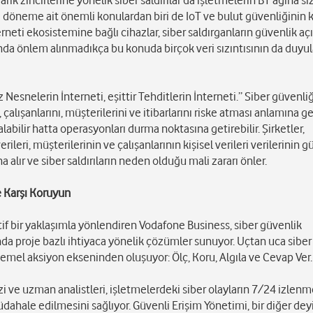
arik zincirlerine yönelik siber saldırılar da işletmelerin BT ağına sı
eki döneme ait önemli konulardan biri de IoT ve bulut güvenliğinin 
neti ekosistemine bağlı cihazlar, siber saldırganların güvenlik açı
unda önlem alınmadıkça bu konuda birçok veri sızıntısının da duyu
Nesnelerin İnterneti, eşittir Tehditlerin İnterneti.” Siber güvenli
lışanlarını, müşterilerini ve itibarlarını riske atması anlamına gel
labilir hatta operasyonları durma noktasına getirebilir. Şirketler,
ileri, müşterilerinin ve çalışanlarının kişisel verileri verilerinin
 alır ve siber saldırıların neden olduğu mali zararı önler.
e Karşı Koruyun
tif bir yaklaşımla yönlendiren Vodafone Business, siber güvenlik
nda proje bazlı ihtiyaca yönelik çözümler sunuyor. Uçtan uca siber
emel aksiyon ekseninden oluşuyor: Ölç, Koru, Algıla ve Cevap Ver.
ve uzman analistleri, işletmelerdeki siber olayların 7/24 izlenme
dahale edilmesini sağlıyor. Güvenli Erişim Yönetimi, bir diğer de