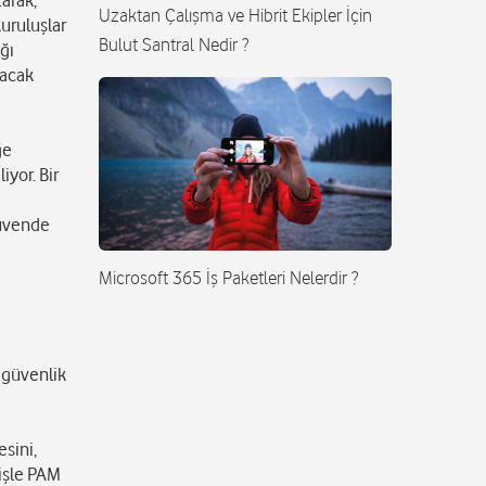
zarak,
Uzaktan Çalışma ve Hibrit Ekipler İçin
kuruluşlar
Bulut Santral Nedir ?
ğı
lacak
ğe
iyor. Bir
 güvende
Microsoft 365 İş Paketleri Nelerdir ?
 güvenlik
sini,
yişle PAM