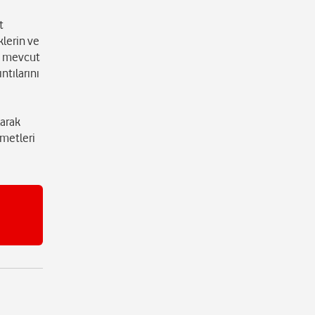
t
klerin ve
en mevcut
ntılarını
larak
zmetleri