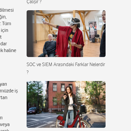
Çalışır ?
edilmesi
ğin,
r. Tüm
 için
t
adar
ik haline
SOC ve SIEM Arasındaki Farklar Nelerdir
?
yarı
nümüzde iş
rtan
rı
 veya