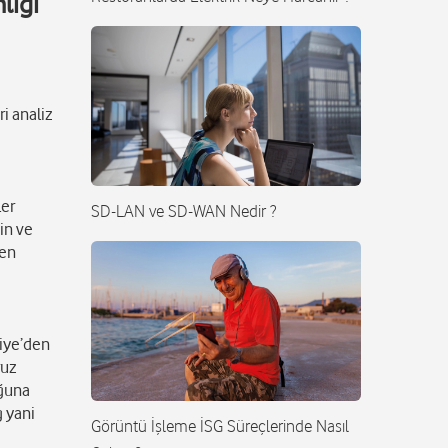
liği
ri analiz
ler
SD-LAN ve SD-WAN Nedir ?
tin ve
 en
kiye’den
ruz
uğuna
g yani
Görüntü İşleme İSG Süreçlerinde Nasıl