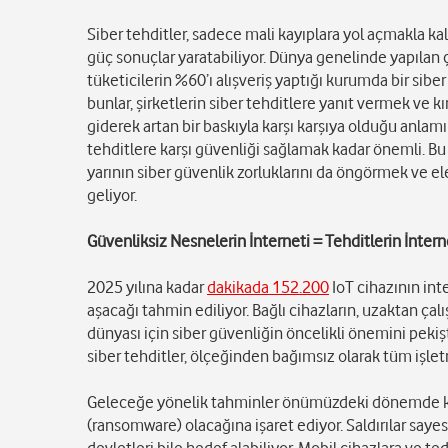
Siber tehditler, sadece mali kayıplara yol açmakla kalm
güç sonuçlar yaratabiliyor. Dünya genelinde yapılan 
tüketicilerin %60’ı alışveriş yaptığı kurumda bir sibe
bunlar, şirketlerin siber tehditlere yanıt vermek ve k
giderek artan bir baskıyla karşı karşıya olduğu anlamın
tehditlere karşı güvenliği sağlamak kadar önemli. Bu
yarının siber güvenlik zorluklarını da öngörmek ve ele
geliyor.
Güvenliksiz Nesnelerin İnterneti = Tehditlerin İntern
2025 yılına kadar
dakikada 152.200
IoT cihazının int
aşacağı tahmin ediliyor. Bağlı cihazların, uzaktan ça
dünyası için siber güvenliğin öncelikli önemini pekiş
siber tehditler, ölçeğinden bağımsız olarak tüm işlet
Geleceğe yönelik tahminler önümüzdeki dönemde karşı
(ransomware) olacağına işaret ediyor. Saldırılar say