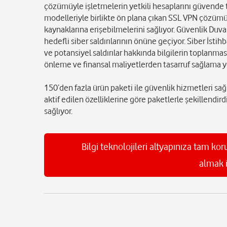
çözümüyle işletmelerin yetkili hesaplarını güvende tu
modelleriyle birlikte ön plana çıkan SSL VPN çözümü d
kaynaklarına erişebilmelerini sağlıyor. Güvenlik Duvar
hedefli siber saldırılarının önüne geçiyor. Siber İst
ve potansiyel saldırılar hakkında bilgilerin toplanmas
önleme ve finansal maliyetlerden tasarruf sağlama 
150’den fazla ürün paketi ile güvenlik hizmetleri sa
aktif edilen özelliklerine göre paketlerle şekillendi
sağlıyor.
Bilgi teknolojileri altyapınıza tam k
almak i