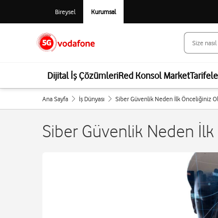
Bireysel
Kurumsal
Dijital İş Çözümleri
Red Konsol Market
Tarifel
Ana Sayfa
İş Dünyası
Siber Güvenlik Neden İlk Önceliğiniz O
Siber Güvenlik Neden İlk 