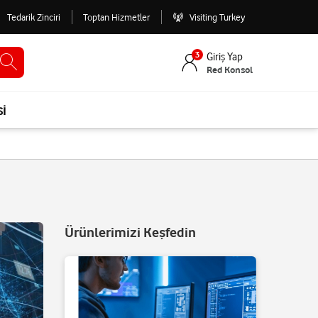
Tedarik Zinciri
Toptan Hizmetler
Visiting Turkey
3
Giriş Yap
Red Konsol
si
Ürünlerimizi Keşfedin