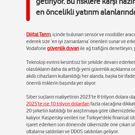
getiriyor. Bu risklere karşı hazı
en öncelikli yatırım alanlarınd
Dijital Tarım
, içinde bulunan sensör ve modüller aracıl
ederek size ‘en iyi zamanlama’ önerileri sunar ve erke
Vodafone
güvenlik duvarı
ile ağ trafiğini denetleyin, 
Teknoloji evrimi kesintisiz bir şekilde devam ederken,
olasılıkların daha da arttığı yeni güvenlik açıklarına
akıllı cihazların kullanıldığı her alanda, başka bir if
önemli risklerin başında yer alıyor.
Siber suçların maliyetinin 2023’te 8 trilyon dolara 
2025’te ise 10 trilyon dolardan
fazla olacağına dikkat
20 şirketin katıldığı bir araştırmaya göre ülkemizdeki 
kalıyor. Kaspersky verileri ise Türkiye'deki finansal 
işaret ederken son dönemde ülkemizde öne çıkan siber 
oltalama saldırıları ve DDOS saldırıları geliyor.