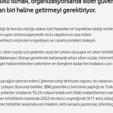
rlıklı olmak,
organizasyonlarda siber güven
an biri haline getirmeyi gerektiriyor.
ığı ile kurulu olduğu alana özel havadan ve topraktan aldığı verile
n uyarı sistemisayesinde ürün zaiyatını en aza indirir.
yetkisiz erişimleri engelleyin ve zararlı içerikleri önleyin.
 siber suçlar için giderek cazip bir ortam oluşuyor ve siber tehdit
 odaklanıyor. Dünya genelinde katlanarak artan siber suçlar, interne
adeyle hükümetlerden şirketlere ve bireylere kadar her kullanıcı için
ulaşacağını tahmin eden Cybersecurity Ventures raporu, bu rakamın
 çekiyor. Bununla birlikte, IBM güvenlik iş biriminin yaptığı ve Tür
şirketler ortalama 16,26 milyon liralık veri ihlali maliyetlerine ma
siber tehditlerin oranında 2022’nin ikinci çeyreğinde %11 artış old
tehditler arasında veri ihlalleri, kötü amaçlı yazılımlar, phishin