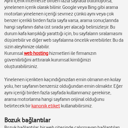
Aynı içerik internette birden fazla sayfada bulunuyorsa,
yinelenen içerik olarak bilinir. Google veya Bing gibi arama
motorları yinelenen içeriği sevmez çünkü aynı veya çok
benzer içerikli birden fazla sayfa varsa, arama sonuçlarında
hangi sayfanın daha üst sırada yer alacağı belirsizleşir. Bu
durum kafa karışıklığı yarattığı için, bu sayfaların sıralamasını
düşürebilir ve diğer web sayfalarına öncelik verebilirler. Bu da
sizin aleyhinize olabilir.
Kurumsal
web hosting
hizmetleri ile firmanızın
güvenilirliğini arttırarak kurumsal kimliğinizi
oluşturabilirsiniz.
Yinelenen içerikten kaçındığınızdan emin olmanın en kolay
yolu, her sayfanın benzersiz olduğundan emin olmaktır. Eğer
aynı içeriği birden fazla sayfada kullanmanız gerekirse,
arama motorlarına hangi sayfanın orijinal olduğunu
belirtecek bir
kanonik etiket
kullanabilirsiniz.
Bozuk bağlantılar
Bozuk bağlantılar, bir web sitesinde çalışmayan bağlantıları