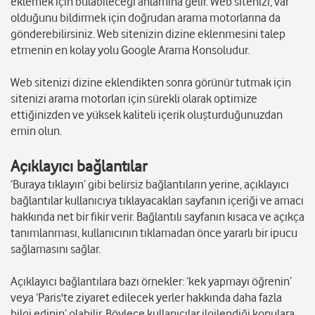
eklemek için bulabileceği anlamına gelir. Web sitenizi, var
olduğunu bildirmek için doğrudan arama motorlarına da
gönderebilirsiniz. Web sitenizin dizine eklenmesini talep
etmenin en kolay yolu Google Arama Konsoludur.
Web sitenizi dizine eklendikten sonra görünür tutmak için
sitenizi arama motorları için sürekli olarak optimize
ettiğinizden ve yüksek kaliteli içerik oluşturduğunuzdan
emin olun.
Açıklayıcı bağlantılar
‘Buraya tıklayın’ gibi belirsiz bağlantıların yerine, açıklayıcı
bağlantılar kullanıcıya tıklayacakları sayfanın içeriği ve amacı
hakkında net bir fikir verir. Bağlantılı sayfanın kısaca ve açıkça
tanımlanması, kullanıcının tıklamadan önce yararlı bir ipucu
sağlamasını sağlar.
Açıklayıcı bağlantılara bazı örnekler: ‘kek yapmayı öğrenin’
veya ‘Paris'te ziyaret edilecek yerler hakkında daha fazla
bilgi edinin’ olabilir. Böylece kullanıcılar ilgilendiği konulara