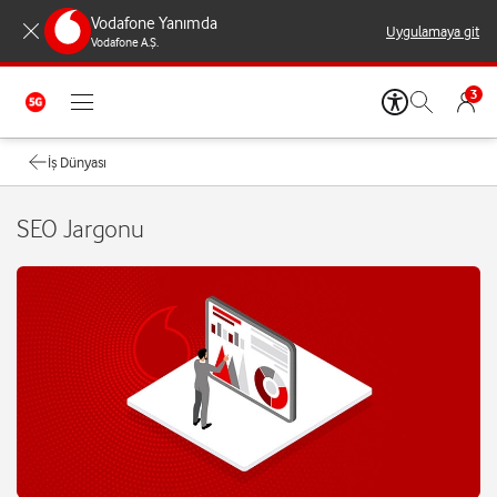
Vodafone Yanımda
Uygulamaya git
Vodafone A.Ş.
3
İş Dünyası
SEO Jargonu