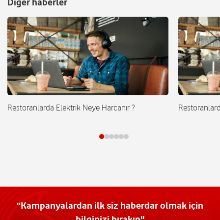
Diğer haberler
Restoranlarda Elektrik Neye Harcanır ?
Restoranlard
“Kampanyalardan ilk siz haberdar olmak için
bilginizi bırakın"