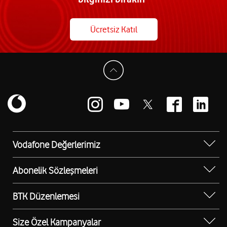
Ücretsiz Katıl
Vodafone Değerlerimiz
Sosyal Destek
Abonelik Sözleşmeleri
Erişilebilir Mağazalar
Kurumsal Tip Abonelik Sözleşmesi
BTK Düzenlemesi
Bilgi Teknolojileri ve İletişim Kurumu (BTK)
Düzenlemesi
Size Özel Kampanyalar