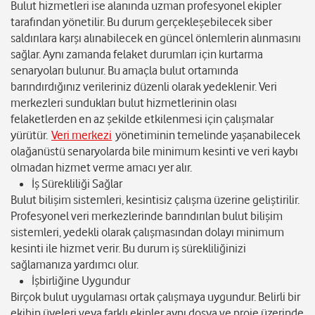
Bulut hizmetleri ise alanında uzman profesyonel ekipler
tarafından yönetilir. Bu durum gerçekleşebilecek siber
saldırılara karşı alınabilecek en güncel önlemlerin alınmasını
sağlar. Aynı zamanda felaket durumları için kurtarma
senaryoları bulunur. Bu amaçla bulut ortamında
barındırdığınız verileriniz düzenli olarak yedeklenir. Veri
merkezleri sundukları bulut hizmetlerinin olası
felaketlerden en az şekilde etkilenmesi için çalışmalar
yürütür.
Veri merkezi
yönetiminin temelinde yaşanabilecek
olağanüstü senaryolarda bile minimum kesinti ve veri kaybı
olmadan hizmet verme amacı yer alır.
İş Sürekliliği Sağlar
Bulut bilişim sistemleri, kesintisiz çalışma üzerine geliştirilir.
Profesyonel veri merkezlerinde barındırılan bulut bilişim
sistemleri, yedekli olarak çalışmasından dolayı minimum
kesinti ile hizmet verir. Bu durum iş sürekliliğinizi
sağlamanıza yardımcı olur.
İşbirliğine Uygundur
Birçok bulut uygulaması ortak çalışmaya uygundur. Belirli bir
ekibin üyeleri veya farklı ekipler aynı dosya ve proje üzerinde