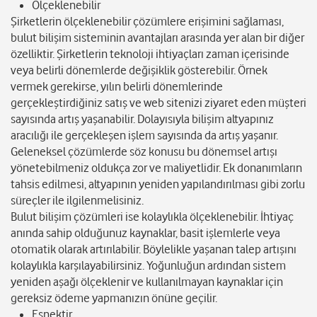
Ölçeklenebilir
Şirketlerin ölçeklenebilir çözümlere erişimini sağlaması,
bulut bilişim sisteminin avantajları arasında yer alan bir diğer
özelliktir. Şirketlerin teknoloji ihtiyaçları zaman içerisinde
veya belirli dönemlerde değişiklik gösterebilir. Örnek
vermek gerekirse, yılın belirli dönemlerinde
gerçekleştirdiğiniz satış ve web sitenizi ziyaret eden müşteri
sayısında artış yaşanabilir. Dolayısıyla bilişim altyapınız
aracılığı ile gerçekleşen işlem sayısında da artış yaşanır.
Geleneksel çözümlerde söz konusu bu dönemsel artışı
yönetebilmeniz oldukça zor ve maliyetlidir. Ek donanımların
tahsis edilmesi, altyapının yeniden yapılandırılması gibi zorlu
süreçler ile ilgilenmelisiniz.
Bulut bilişim çözümleri ise kolaylıkla ölçeklenebilir. İhtiyaç
anında sahip olduğunuz kaynaklar, basit işlemlerle veya
otomatik olarak artırılabilir. Böylelikle yaşanan talep artışını
kolaylıkla karşılayabilirsiniz. Yoğunluğun ardından sistem
yeniden aşağı ölçeklenir ve kullanılmayan kaynaklar için
gereksiz ödeme yapmanızın önüne geçilir.
Esnektir