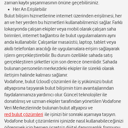
zaman kaybı yaşanmasının önüne geçebilirsiniz.
Her An Erişilebilir
Bulut bilişim hizmetlerine internet üzerinden erişilmesi, her
an ve her yerden bu hizmetleri kullanabilmenizi sağlar. Farklı
lokasyonda çalışan ekipler veya mobil olarak çalışan saha
birimleri, internet bağlantısı ile bulut uygulamalarını aynı
anda kullanabilir. Çalışanlar masaüstü, laptop, tablet veya
akıllı telefonları aracılığı ile uygulamalara erişim sağlayarak
işlem gerçekleştirebilir. Bu durum özellikle sahada satış
gerçekleştiren şirketler için son derece önemlidir. Sahada
bulunan personelin merkezdeki ekipler ile sürekli olarak
iletişim halinde kalması sağlanır.
Vodafone, bulut (cloud) çözümleri ile iş yükünüzü bulut
altyapısına taşıyarak bulut bilişimin tüm avantajlarından
faydalanmanıza yardımcı olur. Güncel teknolojiler ile
donatılmış ve uzman ekipler tarafından yönetilen Vodafone
Veri Merkezlerinde bulunan bulut altyapısı ve
red bulut çözümleri
ile işinizi bir sonraki aşamaya taşıyın.
Vodafone bulut çözümlerini işinizde nasıl kullanabileceğinizi
öğrenmek için hemen ücretsiz dijital danışmanlık formunu