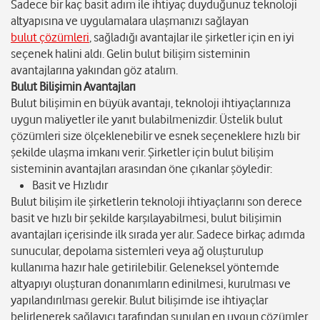
Sadece bir kaç basit adım ile ihtiyaç duyduğunuz teknoloji
altyapısına ve uygulamalara ulaşmanızı sağlayan
bulut çözümleri
, sağladığı avantajlar ile şirketler için en iyi
seçenek halini aldı. Gelin bulut bilişim sisteminin
avantajlarına yakından göz atalım.
Bulut Bilişimin Avantajları
Bulut bilişimin en büyük avantajı, teknoloji ihtiyaçlarınıza
uygun maliyetler ile yanıt bulabilmenizdir. Üstelik bulut
çözümleri size ölçeklenebilir ve esnek seçeneklere hızlı bir
şekilde ulaşma imkanı verir. Şirketler için bulut bilişim
sisteminin avantajları arasından öne çıkanlar şöyledir:
Basit ve Hızlıdır
Bulut bilişim ile şirketlerin teknoloji ihtiyaçlarını son derece
basit ve hızlı bir şekilde karşılayabilmesi, bulut bilişimin
avantajları içerisinde ilk sırada yer alır. Sadece birkaç adımda
sunucular, depolama sistemleri veya ağ oluşturulup
kullanıma hazır hale getirilebilir. Geleneksel yöntemde
altyapıyı oluşturan donanımların edinilmesi, kurulması ve
yapılandırılması gerekir. Bulut bilişimde ise ihtiyaçlar
belirlenerek sağlayıcı tarafından sunulan en uygun çözümler