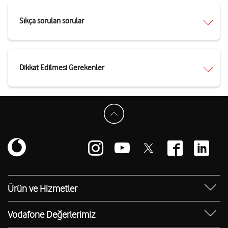
Sıkça sorulan sorular
Dikkat Edilmesi Gerekenler
Ürün ve Hizmetler
Yanımda Uygulaması
Vodafone Değerlerimiz
Vodafone 4.5G
Sosyal Destek