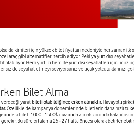
sa da kimileri için yüksek bilet fiyatları nedeniyle her zaman ilk s
l araç gibi alternatifleri tercih ediyor. Peki ya yurt dışı seyahat
 olabiliyor. Hem yurt içi hem de yurt dışı seyahatleri için ucuz uça
k. Eğer siz de seyahat etmeyi seviyorsanız ve uçak yolculuklarınızı
rken Bilet Alma
in vereceği yanıt
bileti olabildiğince erken almaktır.
Havayolu şirket
ar.
Özellikle de kampanya dönemlerinde biletlerin daha hızlı tük
rindeki bileti 1000 - 1500₺ civarında almak zorunda kalabilirsiniz.
gerekir. Bu süre ortalama 25 - 27 hafta öncesi olarak belirlenebilir