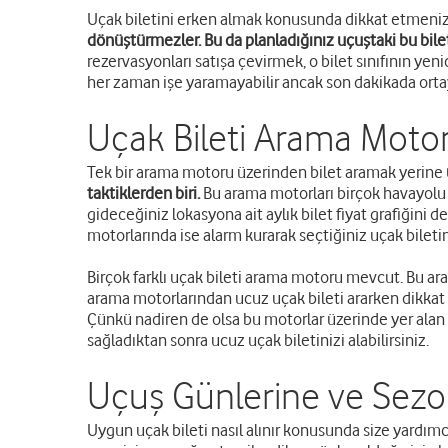
Uçak biletini erken almak konusunda dikkat etmeniz
dönüştürmezler. Bu da planladığınız uçuştaki bu bile
rezervasyonları satışa çevirmek, o bilet sınıfının yen
her zaman işe yaramayabilir ancak son dakikada ortaya
Uçak Bileti Arama Motorl
Tek bir arama motoru üzerinden bilet aramak yerine
taktiklerden biri.
Bu arama motorları birçok havayolu şi
gideceğiniz lokasyona ait aylık bilet fiyat grafiğini 
motorlarında ise alarm kurarak seçtiğiniz uçak biletini
Birçok farklı uçak bileti arama motoru mevcut. Bu ara
arama motorlarından ucuz uçak bileti ararken dikkat e
Çünkü nadiren de olsa bu motorlar üzerinde yer alan bi
sağladıktan sonra ucuz uçak biletinizi alabilirsiniz.
Uçuş Günlerine ve Sezon
Uygun uçak bileti nasıl alınır konusunda size yardımc