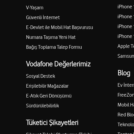
iPhone 
V-Yaşam
iPhone 
Güvenli İnternet
iPhone 
E-Devlet ile Mobil Hat Başvurusu
iPhone 
Numara Taşıma Yeni Hat
Apple T
Bağış Toplama Talep Formu
Samsung
Vodafone Değerlerimiz
Blog
Sosyal Destek
Ev İnter
Erişilebilir Mağazalar
FreeZon
E-Atık Geri Dönüşümü
Mobil H
Sürdürülebilirlik
Red Blo
Tüketici Şikayetleri
Teknolo