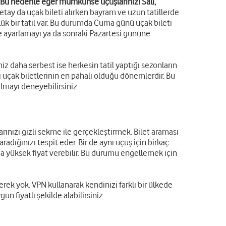
Bu nedenle eğer mümkünse uçuşlarınızı Salı,
 detay da uçak bileti alırken bayram ve uzun tatillerde
ük bir tatil var. Bu durumda Cuma günü uçak bileti
ayarlamayı ya da sonraki Pazartesi gününe
niz daha serbest ise herkesin tatil yaptığı sezonların
rı uçak biletlerinin en pahalı olduğu dönemlerdir. Bu
lmayı deneyebilirsiniz.
rınızı gizli sekme ile gerçekleştirmek. Bilet araması
radığınızı tespit eder. Bir de aynı uçuş için birkaç
ha yüksek fiyat verebilir. Bu durumu engellemek için
erek yok. VPN kullanarak kendinizi farklı bir ülkede
n fiyatlı şekilde alabilirsiniz.