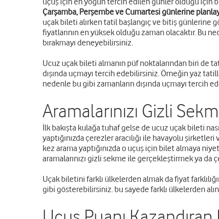
uçuş için en yoğun tercih edilen günler olduğu için
Çarşamba, Perşembe ve Cumartesi günlerine planlaya
uçak bileti alırken tatil başlangıç ve bitiş günleri
fiyatlarının en yüksek olduğu zaman olacaktır. Bu
bırakmayı deneyebilirsiniz.
Ucuz uçak bileti almanın püf noktalarından biri de tat
dışında uçmayı tercih edebilirsiniz. Örneğin yaz tatil
nedenle bu gibi zamanların dışında uçmayı tercih edeb
Aramalarınızı Gizli Sek
İlk bakışta kulağa tuhaf gelse de ucuz uçak bileti nas
yaptığınızda çerezler aracılığı ile havayolu şirketleri
kez arama yaptığınızda o uçuş için bilet almaya niyet
aramalarınızı gizli sekme ile gerçekleştirmek ya da çe
Uçak biletini farklı ülkelerden almak da fiyat farklıl
gibi gösterebilirsiniz. bu sayede farklı ülkelerden al
Uçuş Puanı Kazandıran K