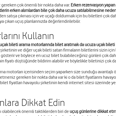
 gereken çok önemli bir nokta daha var.
Erken rezervasyon yapan k
tlerin erken alımlardan bile çok daha ucuza satılabilmesine neden 
iden satışa çıkması için ve uçağı doldurmak için bu biletleri çok da
 çıkan uçuş planlarınızda değerlendirilebilir.
arını Kullanın
uçak bileti arama motorlarında bilet aratmak da ucuza uçak bileti 
rketinin ve diğer uçak bileti satan firmaların biletlerini sizin içi
de gösterir ve böylece en ucuz bilet bulabileceğiniz günleri çok daha
n fiyatı düştüğünde bildirim alabilir ve böylelikle biletinizi çok da
ma motorları içerisinden seçim yaparken size sunduğu avantajlı öze
tmeniz gereken bir nokta daha var ki o da bilet fiyatlarını havayo
let fiyatları havayolu şirketinin kendi internet sitesi üzerinde yer
lara Dikkat Edin
ı olabilecek önemli taktiklerden biri de
uçuş günlerine dikkat etm