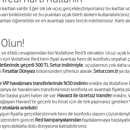
artları vardır. Eğer sık sık uçuş gerçekleştiriyorsanız bu kartlar ucu
uan biriktirebilir ve bu puanları uçak bileti alırken kullanabilirsini
ları öğrenebilir ve en avantajlı olanı tercih edebilirsiniz. Kartı a
 Olun!
t ve etkili cevaplarından biri Vodafone Red’li olmaktır. Ucuz uçak 
ler için Vodafone Red hem fiyat avantajı hem de konforlu seyahat 
biletlerinde geçerli 500 TL Setur indirimiyle
, uçuşlarınızı çok daha
ki
Fırsatlar Dünyası
bölümünden şifrenizi alarak,
Setur.com.tr
ya d
le
VIP havalimanı transferlerinde %50 indirim
imkânı da Vodafone Re
a ile havalimanı transferlerinizi konforla ve avantajlı fiyatla pla
 bir başka güzel haber de var:
Havaist ile ücretsiz transfer
imkânı, V
ağlayan Havaist’te geçerli bu fırsat için de tek yapmanız gereke
toklarla sınırlıdır.
)
ha uygun fiyatla gerçekleştirmek hem de konforlu ulaşım çözümler
 üzerinden güncel
Red kampanyalarından
faydalanmaya başlayabili
ayrıcalıklarla dolu dünyasına katılabilirsiniz.