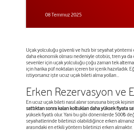
08 Temmuz 2025
Uçak yolculuğu güvenli ve hızlı bir seyahat yöntemi ol
daha ekonomik olması nedeniyle otobüs, tren ya da öze
sevenler için uçak yolculuğu çoğu zaman tek alternatif
için harika püf noktaları içeren bir içerik hazırladı
istiyorsanız işte ucuz uçak bileti alma yolları…
Erken Rezervasyon ve E
En ucuz uçak bileti nasıl alınır sorusuna birçok kişin
sattıktan sonra kalan koltukları daha yüksek fiyata sat
yüksek fiyatlı olur. Yani bu gibi dönemlerde 500₺ değe
seyahatlerinde biletinizi olabildiğince erken almanız 
arasındaki en etkili yöntem biletinizi erken almaktır.