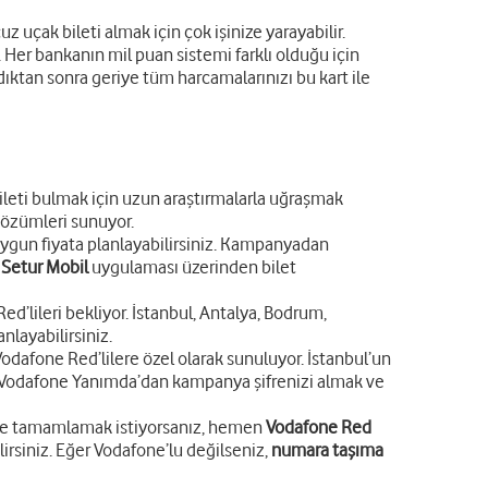
z uçak bileti almak için çok işinize yarayabilir.
z. Her bankanın mil puan sistemi farklı olduğu için
ldıktan sonra geriye tüm harcamalarınızı bu kart ile
bileti bulmak için uzun araştırmalarla uğraşmak
çözümleri sunuyor.
 uygun fiyata planlayabilirsiniz. Kampanyadan
a
Setur Mobil
uygulaması üzerinden bilet
d’lileri bekliyor. İstanbul, Antalya, Bodrum,
nlayabilirsiniz.
odafone Red’lilere özel olarak sunuluyor. İstanbul’un
n Vodafone Yanımda’dan kampanya şifrenizi almak ve
iyle tamamlamak istiyorsanız, hemen
Vodafone Red
rsiniz. Eğer Vodafone’lu değilseniz,
numara taşıma