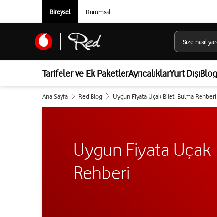
Bireysel
Kurumsal
Tarifeler ve Ek Paketler
Ayrıcalıklar
Yurt Dışı
Blog
Ana Sayfa
Red Blog
Uygun Fiyata Uçak Bileti Bulma Rehberi
Uygun Fiyata Uçak 
Rehberi