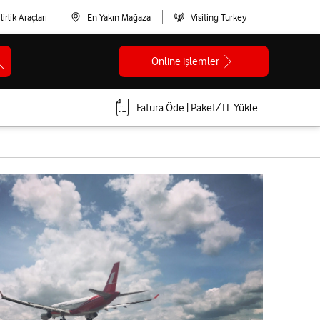
lirlik Araçları
En Yakın Mağaza
Visiting Turkey
Online işlemler
Fatura Öde | Paket/TL Yükle