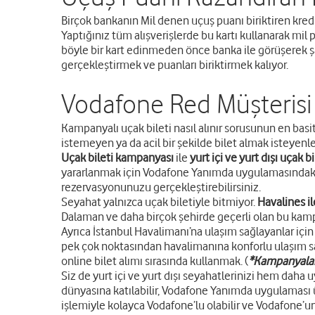
Birçok bankanın Mil denen uçuş puanı biriktiren kredi k
Yaptığınız tüm alışverişlerde bu kartı kullanarak mil p
böyle bir kart edinmeden önce banka ile görüşerek şart
gerçekleştirmek ve puanları biriktirmek kalıyor.
Vodafone Red Müşterisi
Kampanyalı uçak bileti nasıl alınır sorusunun en basi
istemeyen ya da acil bir şekilde bilet almak isteyen
Uçak bileti kampanyası
ile
yurt içi ve yurt dışı uçak 
yararlanmak için Vodafone Yanımda uygulamasında
rezervasyonunuzu gerçekleştirebilirsiniz.
Seyahat yalnızca uçak biletiyle bitmiyor.
Havalines i
Dalaman ve daha birçok şehirde geçerli olan bu kampany
Ayrıca İstanbul Havalimanı’na ulaşım sağlayanlar için
pek çok noktasından havalimanına konforlu ulaşım s
online bilet alımı sırasında kullanmak. (
*Kampanyalar s
Siz de yurt içi ve yurt dışı seyahatlerinizi hem da
dünyasına katılabilir, Vodafone Yanımda uygulaması
işlemiyle kolayca Vodafone’lu olabilir ve Vodafone’un 