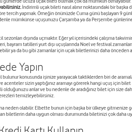
 bu günlerde ucuza uçak bileti bulmak çok da mümkün olmayabilir.
bilirsiniz.
İndirimli uçak bileti nasıl alınır noktasındaki bir başka
ne göre tercih yapmak. Örneğin önünüzde Cuma günü başlayan 9 günl
 nedenle mümkünse uçuşunuzu Çarşamba ya da Perşembe günlerine 
il sezonları dışında uçmaktır. Eğer yıl içerisindeki çalışma takvimi
leri, bayram tatilleri yurt dışı uçuşlarında Noel ve festival zamanla
ilir ya da bu gibi zamanlar için uçak biletlerinizi daha önceden a
mede Yapın
ıl bulunur konusunda işinize yarayacak taktiklerden biri de aramala
 ve acenteler sizin yaptığınız aramayı görerek hangi uçuş için bilet a
li olduğunuzu anlar ve bu nedenle de aradığınız bilet için size da
rezleri temizleyebilirsiniz.
ığına neden olabilir. Elbette bunun için başka bir ülkeye gitmenize g
ınan biletlerin daha uygun olması durumunda biletinizi çok daha uygu
redi Kartı Kullanın