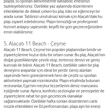
plajda, su sporları aktivitelerine katılabilir, enerjinizi
tazeleyebilirsiniz. Özellikle yaz aylarında düzenlenen
etkinliklerle de dikkat çeken bu plaj, lüks ve eğlenceyi bir
arada sunar. Tatilinizi unutulmaz kılmak için Alaçatı'daki bu
plajı ziyaret edebilirsiniz. Plajın temizliği ve profesyonel
hizmet anlayışı sayesinde, keyifli bir gün geçireceğinizden
emin olabilirsiniz.
5. Alaçatı 11 Beach - Çeşme
Alaçatı 11 Beach, Çeşme’nin popüler plajlarından biridir ve
ziyaretçilerine huzur dolu bir ortam sunar. Bu plaj, Alaçatı’nın
doğal güzellikleriyle çevrili olup, tertemiz denizi ve geniş
kumsalı ile bilinir. Alaçatı 11 Beach, özellikle sakin bir plaj
deneyimi arayanlar için ideal bir yerdir. Geniş alanları
sayesinde hem güneşlenmek hem de çeşitli su sporları
aktiviteleri yapmak mümkündür. Plajın etrafında bulunan
restoranlar, Ege’nin meşhur lezzetlerini deniz manzarası
eşliğinde sunar. Ayrıca, konforlu şezlonglar ve şemsiyeler ile
ziyaretçilere rahat bir gün geçirtecek olanaklar
sağlanmaktadır. Özellikle hafta sonları düzenlenen canlı
müzik etkinlikleri ve DJ performansları, plaja ayrı bir enerji