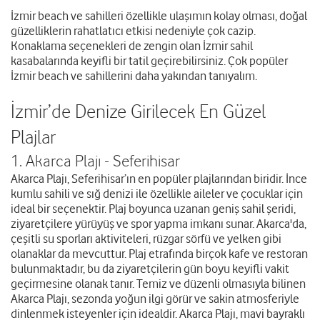
İzmir beach ve sahilleri özellikle ulaşımın kolay olması, doğal
güzelliklerin rahatlatıcı etkisi nedeniyle çok cazip.
Konaklama seçenekleri de zengin olan İzmir sahil
kasabalarında keyifli bir tatil geçirebilirsiniz. Çok popüler
İzmir beach ve sahillerini daha yakından tanıyalım.
İzmir’de Denize Girilecek En Güzel
Plajlar
1. Akarca Plajı - Seferihisar
Akarca Plajı, Seferihisar’ın en popüler plajlarından biridir. İnce
kumlu sahili ve sığ denizi ile özellikle aileler ve çocuklar için
ideal bir seçenektir. Plaj boyunca uzanan geniş sahil şeridi,
ziyaretçilere yürüyüş ve spor yapma imkanı sunar. Akarca'da,
çeşitli su sporları aktiviteleri, rüzgar sörfü ve yelken gibi
olanaklar da mevcuttur. Plaj etrafında birçok kafe ve restoran
bulunmaktadır, bu da ziyaretçilerin gün boyu keyifli vakit
geçirmesine olanak tanır. Temiz ve düzenli olmasıyla bilinen
Akarca Plajı, sezonda yoğun ilgi görür ve sakin atmosferiyle
dinlenmek isteyenler için idealdir. Akarca Plajı, mavi bayraklı