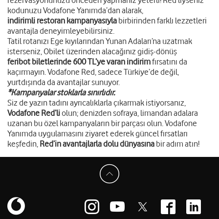
rezervasyonunuzu önceden yapmanız yeterli! Red’liyseniz
kodunuzu Vodafone Yanımda’dan alarak,
indirimli restoran kampanyasıyla
birbirinden farklı lezzetleri
avantajla deneyimleyebilirsiniz.
Tatil rotanızı Ege kıyılarından Yunan Adaları’na uzatmak
isterseniz, Obilet üzerinden alacağınız gidiş-dönüş
feribot biletlerinde 600 TL’ye varan indirim
fırsatını da
kaçırmayın. Vodafone Red, sadece Türkiye’de değil,
yurtdışında da avantajlar sunuyor.
*Kampanyalar stoklarla sınırlıdır.
Siz de yazın tadını ayrıcalıklarla çıkarmak istiyorsanız,
Vodafone Red’li
olun; denizden sofraya, limandan adalara
uzanan bu özel kampanyaların bir parçası olun. Vodafone
Yanımda uygulamasını ziyaret ederek güncel fırsatları
keşfedin,
Red’in avantajlarla dolu dünyasına
bir adım atın!