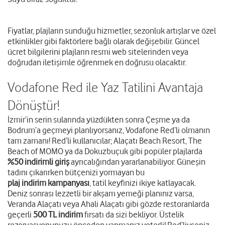
Fiyatlar, plajların sunduğu hizmetler, sezonluk artışlar ve özel
etkinlikler gibi faktörlere bağlı olarak değişebilir. Güncel
ücret bilgilerini plajların resmi web sitelerinden veya
doğrudan iletişimle öğrenmek en doğrusu olacaktır.
Vodafone Red ile Yaz Tatilini Avantaja
Dönüştür!
İzmir’in serin sularında yüzdükten sonra Çeşme ya da
Bodrum’a geçmeyi planlıyorsanız, Vodafone Red’li olmanın
tam zamanı! Red’li kullanıcılar; Alaçatı Beach Resort, The
Beach of MOMO ya da Dokuzbuçuk gibi popüler plajlarda
%50 indirimli giriş
ayrıcalığından yararlanabiliyor. Güneşin
tadını çıkarırken bütçenizi yormayan bu
plaj indirim kampanyası
, tatil keyfinizi ikiye katlayacak.
Deniz sonrası lezzetli bir akşam yemeği planınız varsa,
Veranda Alaçatı veya Ahali Alaçatı gibi gözde restoranlarda
geçerli
500 TL indirim
fırsatı da sizi bekliyor. Üstelik