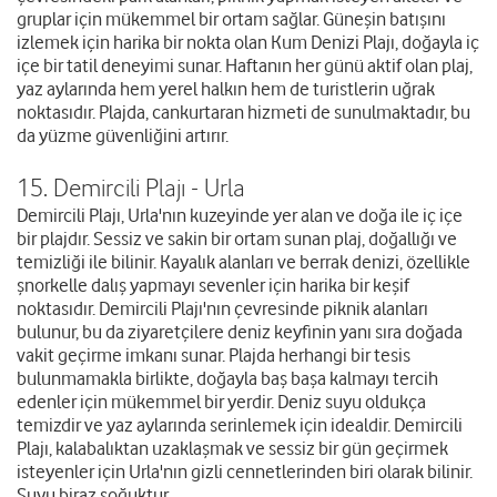
gruplar için mükemmel bir ortam sağlar. Güneşin batışını
izlemek için harika bir nokta olan Kum Denizi Plajı, doğayla iç
içe bir tatil deneyimi sunar. Haftanın her günü aktif olan plaj,
yaz aylarında hem yerel halkın hem de turistlerin uğrak
noktasıdır. Plajda, cankurtaran hizmeti de sunulmaktadır, bu
da yüzme güvenliğini artırır.
15. Demircili Plajı - Urla
Demircili Plajı, Urla'nın kuzeyinde yer alan ve doğa ile iç içe
bir plajdır. Sessiz ve sakin bir ortam sunan plaj, doğallığı ve
temizliği ile bilinir. Kayalık alanları ve berrak denizi, özellikle
şnorkelle dalış yapmayı sevenler için harika bir keşif
noktasıdır. Demircili Plajı'nın çevresinde piknik alanları
bulunur, bu da ziyaretçilere deniz keyfinin yanı sıra doğada
vakit geçirme imkanı sunar. Plajda herhangi bir tesis
bulunmamakla birlikte, doğayla baş başa kalmayı tercih
edenler için mükemmel bir yerdir. Deniz suyu oldukça
temizdir ve yaz aylarında serinlemek için idealdir. Demircili
Plajı, kalabalıktan uzaklaşmak ve sessiz bir gün geçirmek
isteyenler için Urla'nın gizli cennetlerinden biri olarak bilinir.
Suyu biraz soğuktur.