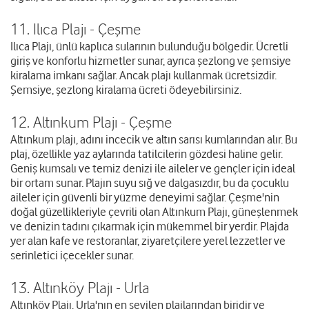
11. Ilıca Plajı - Çeşme
Ilıca Plajı, ünlü kaplıca sularının bulunduğu bölgedir. Ücretli
giriş ve konforlu hizmetler sunar, ayrıca şezlong ve şemsiye
kiralama imkanı sağlar. Ancak plajı kullanmak ücretsizdir.
Şemsiye, şezlong kiralama ücreti ödeyebilirsiniz.
12. Altınkum Plajı - Çeşme
Altınkum plajı, adını incecik ve altın sarısı kumlarından alır. Bu
plaj, özellikle yaz aylarında tatilcilerin gözdesi haline gelir.
Geniş kumsalı ve temiz denizi ile aileler ve gençler için ideal
bir ortam sunar. Plajın suyu sığ ve dalgasızdır, bu da çocuklu
aileler için güvenli bir yüzme deneyimi sağlar. Çeşme'nin
doğal güzellikleriyle çevrili olan Altınkum Plajı, güneşlenmek
ve denizin tadını çıkarmak için mükemmel bir yerdir. Plajda
yer alan kafe ve restoranlar, ziyaretçilere yerel lezzetler ve
serinletici içecekler sunar.
13. Altınköy Plajı - Urla
Altınköy Plajı, Urla'nın en sevilen plajlarından biridir ve