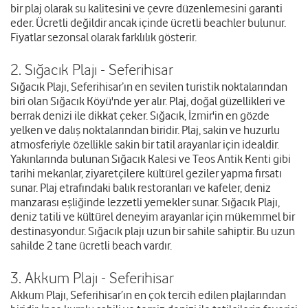
bir plaj olarak su kalitesini ve çevre düzenlemesini garanti
eder. Ücretli değildir ancak içinde ücretli beachler bulunur.
Fiyatlar sezonsal olarak farklılık gösterir.
2. Sığacık Plajı - Seferihisar
Sığacık Plajı, Seferihisar’ın en sevilen turistik noktalarından
biri olan Sığacık Köyü'nde yer alır. Plaj, doğal güzellikleri ve
berrak denizi ile dikkat çeker. Sığacık, İzmir'in en gözde
yelken ve dalış noktalarından biridir. Plaj, sakin ve huzurlu
atmosferiyle özellikle sakin bir tatil arayanlar için idealdir.
Yakınlarında bulunan Sığacık Kalesi ve Teos Antik Kenti gibi
tarihi mekanlar, ziyaretçilere kültürel geziler yapma fırsatı
sunar. Plaj etrafındaki balık restoranları ve kafeler, deniz
manzarası eşliğinde lezzetli yemekler sunar. Sığacık Plajı,
deniz tatili ve kültürel deneyim arayanlar için mükemmel bir
destinasyondur. Sığacık plajı uzun bir sahile sahiptir. Bu uzun
sahilde 2 tane ücretli beach vardır.
3. Akkum Plajı - Seferihisar
Akkum Plajı, Seferihisar’ın en çok tercih edilen plajlarından