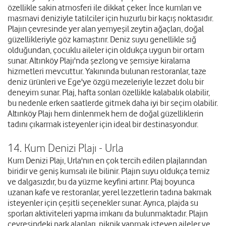
özellikle sakin atmosferi ile dikkat çeker. İnce kumları ve
masmavi deniziyle tatilciler için huzurlu bir kaçış noktasıdır.
Plajın çevresinde yer alan yemyeşil zeytin ağaçları, doğal
güzellikleriyle göz kamaştırır. Deniz suyu genellikle sığ
olduğundan, çocuklu aileler için oldukça uygun bir ortam
sunar. Altınköy Plajı'nda şezlong ve şemsiye kiralama
hizmetleri mevcuttur. Yakınında bulunan restoranlar, taze
deniz ürünleri ve Ege'ye özgü mezeleriyle lezzet dolu bir
deneyim sunar. Plaj, hafta sonları özellikle kalabalık olabilir,
bu nedenle erken saatlerde gitmek daha iyi bir seçim olabilir.
Altınköy Plajı hem dinlenmek hem de doğal güzelliklerin
tadını çıkarmak isteyenler için ideal bir destinasyondur.
14. Kum Denizi Plajı - Urla
Kum Denizi Plajı, Urla'nın en çok tercih edilen plajlarından
biridir ve geniş kumsalı ile bilinir. Plajın suyu oldukça temiz
ve dalgasızdır, bu da yüzme keyfini artırır. Plaj boyunca
uzanan kafe ve restoranlar, yerel lezzetlerin tadına bakmak
isteyenler için çeşitli seçenekler sunar. Ayrıca, plajda su
sporları aktiviteleri yapma imkanı da bulunmaktadır. Plajın
çevresindeki park alanları, piknik yapmak isteyen aileler ve