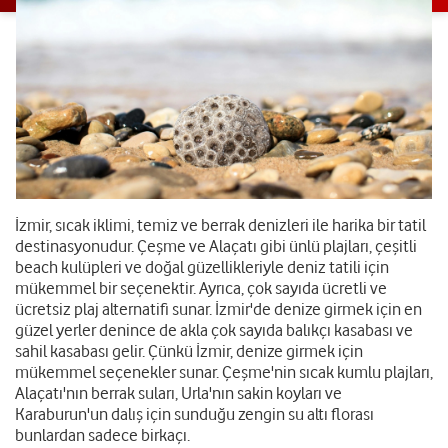
İzmir, sıcak iklimi, temiz ve berrak denizleri ile harika bir tatil
destinasyonudur. Çeşme ve Alaçatı gibi ünlü plajları, çeşitli
beach kulüpleri ve doğal güzellikleriyle deniz tatili için
mükemmel bir seçenektir. Ayrıca, çok sayıda ücretli ve
ücretsiz plaj alternatifi sunar. İzmir'de denize girmek için en
güzel yerler denince de akla çok sayıda balıkçı kasabası ve
sahil kasabası gelir. Çünkü İzmir, denize girmek için
mükemmel seçenekler sunar. Çeşme'nin sıcak kumlu plajları,
Alaçatı'nın berrak suları, Urla'nın sakin koyları ve
Karaburun'un dalış için sunduğu zengin su altı florası
bunlardan sadece birkaçı.