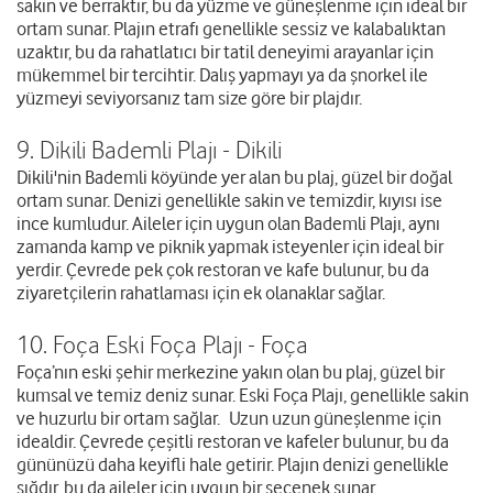
sakin ve berraktır, bu da yüzme ve güneşlenme için ideal bir
ortam sunar. Plajın etrafı genellikle sessiz ve kalabalıktan
uzaktır, bu da rahatlatıcı bir tatil deneyimi arayanlar için
mükemmel bir tercihtir. Dalış yapmayı ya da şnorkel ile
yüzmeyi seviyorsanız tam size göre bir plajdır.
9. Dikili Bademli Plajı - Dikili
Dikili'nin Bademli köyünde yer alan bu plaj, güzel bir doğal
ortam sunar. Denizi genellikle sakin ve temizdir, kıyısı ise
ince kumludur. Aileler için uygun olan Bademli Plajı, aynı
zamanda kamp ve piknik yapmak isteyenler için ideal bir
yerdir. Çevrede pek çok restoran ve kafe bulunur, bu da
ziyaretçilerin rahatlaması için ek olanaklar sağlar.
10. Foça Eski Foça Plajı - Foça
Foça’nın eski şehir merkezine yakın olan bu plaj, güzel bir
kumsal ve temiz deniz sunar. Eski Foça Plajı, genellikle sakin
ve huzurlu bir ortam sağlar. Uzun uzun güneşlenme için
idealdir. Çevrede çeşitli restoran ve kafeler bulunur, bu da
gününüzü daha keyifli hale getirir. Plajın denizi genellikle
sığdır, bu da aileler için uygun bir seçenek sunar.