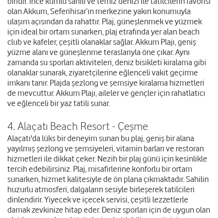
biridir. İnce kumlu sahili ve temiz denizi ile tatilcilerin favorisi
olan Akkum, Seferihisar’ın merkezine yakın konumuyla
ulaşım açısından da rahattır. Plaj, güneşlenmek ve yüzmek
için ideal bir ortam sunarken, plaj etrafında yer alan beach
club ve kafeler, çeşitli olanaklar sağlar. Akkum Plajı, geniş
yüzme alanı ve güneşlenme teraslarıyla öne çıkar. Aynı
zamanda su sporları aktiviteleri, deniz bisikleti kiralama gibi
olanaklar sunarak, ziyaretçilerine eğlenceli vakit geçirme
imkanı tanır. Plajda şezlong ve şemsiye kiralama hizmetleri
de mevcuttur. Akkum Plajı, aileler ve gençler için rahatlatıcı
ve eğlenceli bir yaz tatili sunar.
4. Alaçatı Beach Resort - Çeşme
Alaçatı'da lüks bir deneyim sunan bu plaj, geniş bir alana
yayılmış şezlong ve şemsiyeleri, vitamin barları ve restoran
hizmetleri ile dikkat çeker. Nezih bir plaj günü için kesinlikle
tercih edebilirsiniz. Plaj, misafirlerine konforlu bir ortam
sunarken, hizmet kalitesiyle de ön plana çıkmaktadır. Sahilin
huzurlu atmosferi, dalgaların sesiyle birleşerek tatilcileri
dinlendirir. Yiyecek ve içecek servisi, çeşitli lezzetlerle
damak zevkinize hitap eder. Deniz sporları için de uygun olan