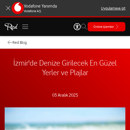
Vodafone Yanımda
Uygulamaya git
Vodafone A.Ş.
Online işlemler
Red Blog
İzmir'de Denize Girilecek En Güzel
Yerler ve Plajlar
03 Aralık 2025