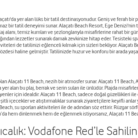
çatı'da yer alan lüks bir tatil destinasyonudur. Geniş ve ferah bir pl
lmaz bir tatil deneyimi sunar. Alaçatı Beach Resort, Ege Denizi'ni
j alanı, temiz kumları ve şezlonglarıyla misafirlerine rahat bir gün
ından lezzetler sunarak damak zevkinize hitap eder. Tesisteki sp
iteleri de tatilinizi eğlenceli kılmak için sizleri bekliyor. Alaçatı 
özdesi haline gelmiştir. Tatilinizde huzur ve konforu bir arada yaşa
n Alaçatı 11 Beach, nezih bir atmosfer sunar. Alaçatı 11 Beach, Alaç
 alan bu plaj, berrak ve serin suları ile ünlüdür. Plajda misafirle
enler için idealdir. Alaçatı 11 Beach, sadece doğal güzellikleri il
itli içecekler ve atıştırmalıklar sunarak ziyaretçilere keyifli anlar y
 Beach, su sporları aktiviteleri ile de adından söz ettirir. Rüzgar sö
tı’da hem dinlenmek hem de eğlenmek istiyorsanız, Alaçatı 11 Beac
ıcalık: Vodafone Red’le Sahilin