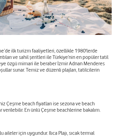
’de ilk turizm faaliyetleri, özellikle 1980'lerde
tıları ve sahil şeritleri ile Türkiye’nin en popüler tatil
ölgeye özgü mimari ile beraber İzmir Adnan Menderes
ullar sunar. Temiz ve düzenli plajları, tatilcilerin
siniz Çeşme beach fiyatları ise sezona ve beach
r verilebilir. En ünlü Çeşme beachlerine bakalım.
u aileler için uygundur. Ilıca Plajı, sıcak termal