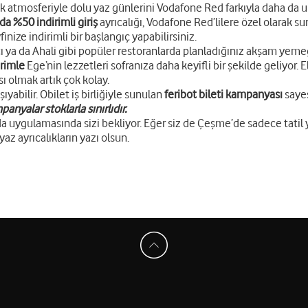
nerjik atmosferiyle dolu yaz günlerini Vodafone Red farkıyla daha
nda %50 indirimli giriş
ayrıcalığı, Vodafone Red’lilere özel olarak s
finize indirimli bir başlangıç yapabilirsiniz.
 ya da Ahali gibi popüler restoranlarda planladığınız akşam yemeğ
irimle
Ege’nin lezzetleri sofranıza daha keyifli bir şekilde geliyor.
ı olmak artık çok kolay.
ıyabilir. Obilet iş birliğiyle sunulan
feribot bileti kampanyası
sayes
anyalar stoklarla sınırlıdır.
a uygulamasında sizi bekliyor. Eğer siz de Çeşme’de sadece tatil
yaz ayrıcalıkların yazı olsun.