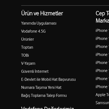
Ürün ve Hizmetler
Cep T
Marka
Yanımda Uygulaması
iPhone 
Vodafone 4.5G
iPhone 
Ürünler
iPhone 
Toptan
iPhone 
TOBi
iPhone 
V-Yaşam
iPhone 
Güvenli İnternet
iPhone 
E-Devlet ile Mobil Hat Başvurusu
iPhone 
Numara Taşıma Yeni Hat
Apple T
Bağış Toplama Talep Formu
Samsung