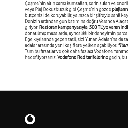
Çeşme’nin altın sarısı kumsalları, serin suları ve e
veya Plaj Dokuzbuçuk gibi Çeşme’nin gözde
plajları
bütçenizi de koruyabilir, yalnızca bir şifreyle sahil key
Denizin ardından gün batımına doğru Veranda Alaçatı
giriyor:
Restoran kampanyasıyla
,
500 TL’ye varan ind
donatılmış masalarda, ayrıcalıklı bir deneyimin parças
Ege kıyılarında geçen tatil, sizi Yunan Adaları’na da taş
adalar arasında yeni keşiflere yelken açabiliyor.
*Kamp
Tüm bu fırsatlar ve çok daha fazlası Vodafone Yanımd
hedefliyorsanız,
Vodafone Red tarifelerine
geçin, bu 