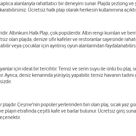
aplıca alanlarıyla rahatlatıcı bir deneyim sunar. Plajda şezlong v
arabilirsiniz. Ücretsiz halk plajı olarak herkesin kullanımına açıktır
ir. Altınkum Halk Plajı, çok popülerdir. Altın rengi kumları ve berr
tsiz olan plajda, denize sıfır kafeler ve restoranlar sayesinde raha
pabilir veya çocuklar için ayrılmış oyun alanlarından faydalanabilirs
yanlar için ideal bir tercihtir. Temiz ve serin suyu ile ünlü bu plaj, 
r. Ayrıca, deniz kenarında yürüyüş yapabilir, temiz havanın tadını ç
izdir.
 bir plajdır. Çeşme'nin popüler yerlerinden biri olan plaj, sıcak yaz
ve plajın etrafında çeşitli kafe ve barlar bulunur. Ücretsiz giriş s
seçenektir.