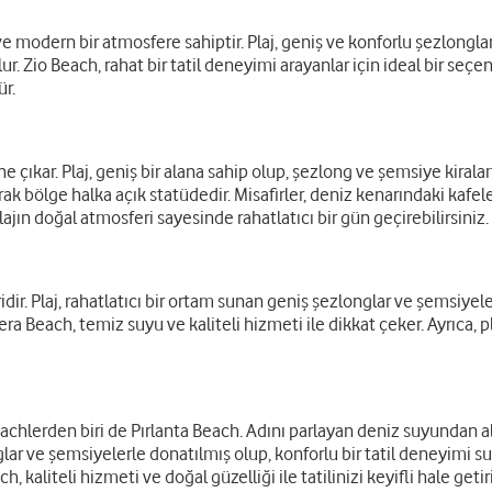
 modern bir atmosfere sahiptir. Plaj, geniş ve konforlu şezlonglar 
lur. Zio Beach, rahat bir tatil deneyimi arayanlar için ideal bir seçe
r.
ne çıkar. Plaj, geniş bir alana sahip olup, şezlong ve şemsiye kira
rak bölge halka açık statüdedir. Misafirler, deniz kenarındaki kafeler
ajın doğal atmosferi sayesinde rahatlatıcı bir gün geçirebilirsiniz.
ir. Plaj, rahatlatıcı bir ortam sunan geniş şezlonglar ve şemsiyeler
 Sera Beach, temiz suyu ve kaliteli hizmeti ile dikkat çeker. Ayrıca, 
chlerden biri de Pırlanta Beach. Adını parlayan deniz suyundan alı
glar ve şemsiyelerle donatılmış olup, konforlu bir tatil deneyimi su
h, kaliteli hizmeti ve doğal güzelliği ile tatilinizi keyifli hale getiri