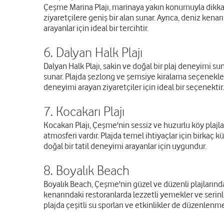
Çeşme Marina Plajı, marinaya yakın konumuyla dikkat ç
ziyaretçilere geniş bir alan sunar. Ayrıca, deniz kenarı
arayanlar için ideal bir tercihtir.
6. Dalyan Halk Plajı
Dalyan Halk Plajı, sakin ve doğal bir plaj deneyimi su
sunar. Plajda şezlong ve şemsiye kiralama seçenekleri 
deneyimi arayan ziyaretçiler için ideal bir seçenektir.
7. Kocakarı Plajı
Kocakarı Plajı, Çeşme'nin sessiz ve huzurlu köy plajlar
atmosferi vardır. Plajda temel ihtiyaçlar için birkaç k
doğal bir tatil deneyimi arayanlar için uygundur.
8. Boyalık Beach
Boyalık Beach, Çeşme'nin güzel ve düzenli plajlarında
kenarındaki restoranlarda lezzetli yemekler ve serinleti
plajda çeşitli su sporları ve etkinlikler de düzenlenm