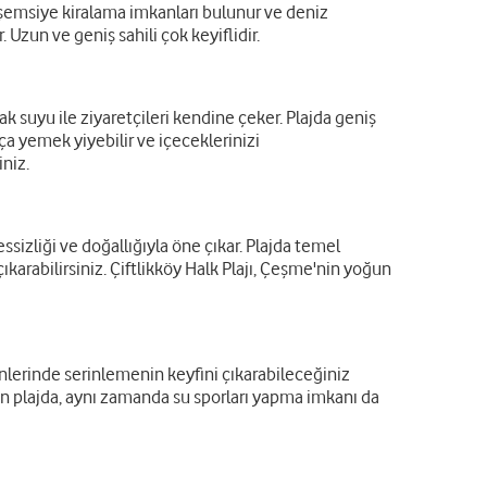
e şemsiye kiralama imkanları bulunur ve deniz
. Uzun ve geniş sahili çok keyiflidir.
ak suyu ile ziyaretçileri kendine çeker. Plajda geniş
tça yemek yiyebilir ve içeceklerinizi
iniz.
sessizliği ve doğallığıyla öne çıkar. Plajda temel
ıkarabilirsiniz. Çiftlikköy Halk Plajı, Çeşme'nin yoğun
 günlerinde serinlemenin keyfini çıkarabileceğiniz
unan plajda, aynı zamanda su sporları yapma imkanı da