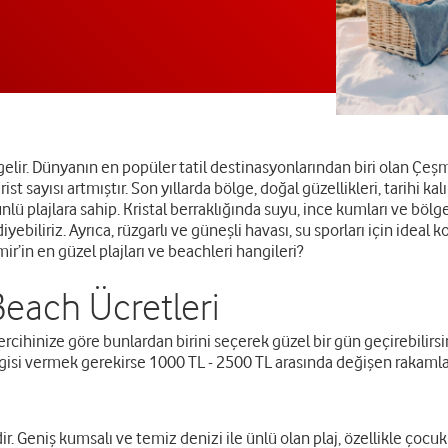
elir. Dünyanın en popüler tatil destinasyonlarından biri olan Çeşme
t sayısı artmıştır. Son yıllarda bölge, doğal güzellikleri, tarihi kalın
ünlü plajlara sahip. Kristal berraklığında suyu, ince kumları ve b
iliriz. Ayrıca, rüzgarlı ve güneşli havası, su sporları için ideal koş
r’in en güzel plajları ve beachleri hangileri?
Beach Ücretleri
tercihinize göre bunlardan birini seçerek güzel bir gün geçirebilir
ilgisi vermek gerekirse 1000 TL - 2500 TL arasında değişen rakamla
ir. Geniş kumsalı ve temiz denizi ile ünlü olan plaj, özellikle çocukl