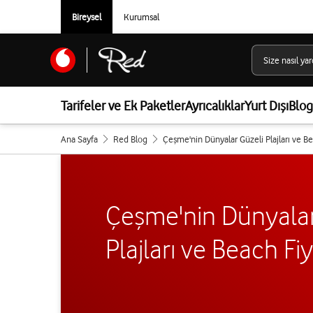
Bireysel
Kurumsal
Tarifeler ve Ek Paketler
Ayrıcalıklar
Yurt Dışı
Blog
Ana Sayfa
Red Blog
Çeşme'nin Dünyalar Güzeli Plajları ve Be
Çeşme'nin Dünyalar
Plajları ve Beach Fiy