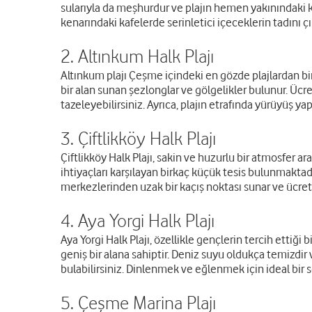
sularıyla da meşhurdur ve plajın hemen yakınındaki k
kenarındaki kafelerde serinletici içeceklerin tadını çık
2. Altınkum Halk Plajı
Altınkum plajı Çeşme içindeki en gözde plajlardan birid
bir alan sunan şezlonglar ve gölgelikler bulunur. Ücre
tazeleyebilirsiniz. Ayrıca, plajın etrafında yürüyüş ya
3. Çiftlikköy Halk Plajı
Çiftlikköy Halk Plajı, sakin ve huzurlu bir atmosfer ara
ihtiyaçları karşılayan birkaç küçük tesis bulunmaktadı
merkezlerinden uzak bir kaçış noktası sunar ve ücrets
4. Aya Yorgi Halk Plajı
Aya Yorgi Halk Plajı, özellikle gençlerin tercih ettiği
geniş bir alana sahiptir. Deniz suyu oldukça temizdir 
bulabilirsiniz. Dinlenmek ve eğlenmek için ideal bir 
5. Çeşme Marina Plajı