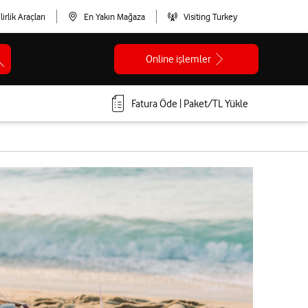
lirlik Araçları
En Yakın Mağaza
Visiting Turkey
Online işlemler
Fatura Öde | Paket/TL Yükle