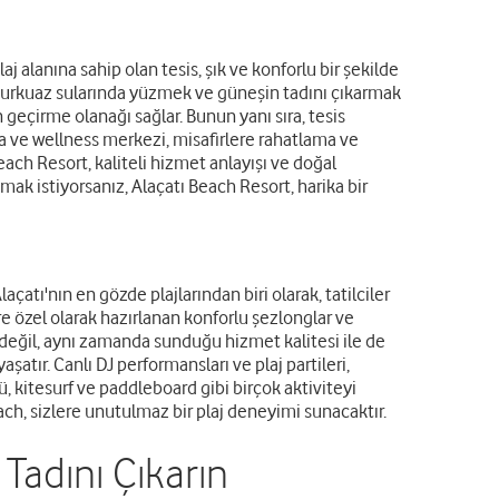
aj alanına sahip olan tesis, şık ve konforlu bir şekilde
n turkuaz sularında yüzmek ve güneşin tadını çıkarmak
 geçirme olanağı sağlar. Bunun yanı sıra, tesis
a ve wellness merkezi, misafirlere rahatlama ve
Beach Resort, kaliteli hizmet anlayışı ve doğal
mak istiyorsanız, Alaçatı Beach Resort, harika bir
atı'nın en gözde plajlarından biri olarak, tatilciler
re özel olarak hazırlanan konforlu şezlonglar ve
e değil, aynı zamanda sunduğu hizmet kalitesi ile de
aşatır. Canlı DJ performansları ve plaj partileri,
rfü, kitesurf ve paddleboard gibi birçok aktiviteyi
h, sizlere unutulmaz bir plaj deneyimi sunacaktır.
 Tadını Çıkarın