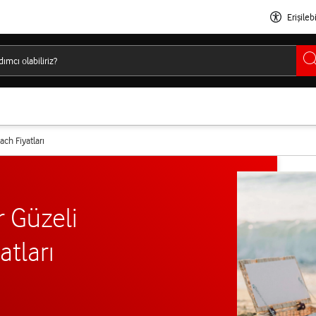
Erişilebi
ach Fiyatları
 Güzeli
atları