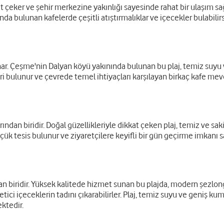
eker ve şehir merkezine yakınlığı sayesinde rahat bir ulaşım sağla
nda bulunan kafelerde çeşitli atıştırmalıklar ve içecekler bulabilirsi
nar. Çeşme'nin Dalyan köyü yakınında bulunan bu plaj, temiz suyu ve 
bulunur ve çevrede temel ihtiyaçları karşılayan birkaç kafe mevcutt
ından biridir. Doğal güzellikleriyle dikkat çeken plaj, temiz ve saki
üçük tesis bulunur ve ziyaretçilere keyifli bir gün geçirme imkanı s
n biridir. Yüksek kalitede hizmet sunan bu plajda, modern şezlongl
ci içeceklerin tadını çıkarabilirler. Plaj, temiz suyu ve geniş kumsa
ektedir.