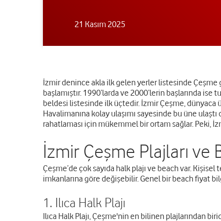
21 Kasım 2025
İzmir denince akla ilk gelen yerler listesinde Çeşme g
başlamıştır. 1990’larda ve 2000’lerin başlarında ise turis
beldesi listesinde ilk üçtedir. İzmir Çeşme, dünyaca 
Havalimanına kolay ulaşımı sayesinde bu üne ulaştı diyeb
rahatlaması için mükemmel bir ortam sağlar. Peki, İzmi
İzmir Çeşme Plajları ve 
Çeşme’de çok sayıda halk plajı ve beach var. Kişisel 
imkanlarına göre değişebilir. Genel bir beach fiyat b
1. Ilıca Halk Plajı
Ilıca Halk Plajı, Çeşme'nin en bilinen plajlarından birid