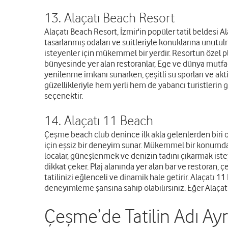
13. Alaçatı Beach Resort
Alaçatı Beach Resort, İzmir'in popüler tatil beldesi Ala
tasarlanmış odaları ve suitleriyle konuklarına unutu
isteyenler için mükemmel bir yerdir. Resortun özel pla
bünyesinde yer alan restoranlar, Ege ve dünya mutfağ
yenilenme imkanı sunarken, çeşitli su sporları ve aktiv
güzellikleriyle hem yerli hem de yabancı turistlerin g
seçenektir.
14. Alaçatı 11 Beach
Çeşme beach club denince ilk akla gelenlerden biri ola
için eşsiz bir deneyim sunar. Mükemmel bir konumda yer
localar, güneşlenmek ve denizin tadını çıkarmak istey
dikkat çeker. Plaj alanında yer alan bar ve restoran, çeş
tatilinizi eğlenceli ve dinamik hale getirir. Alaçatı 11
deneyimleme şansına sahip olabilirsiniz. Eğer Alaça
Çeşme’de Tatilin Adı Ayr