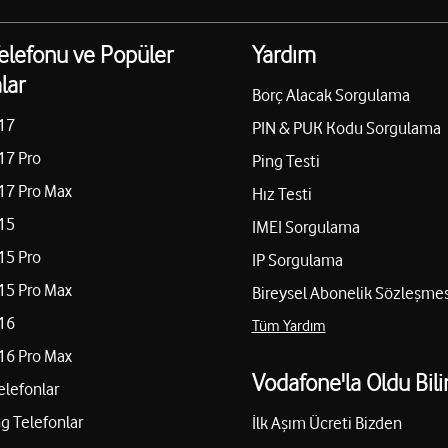
elefonu ve Popüler
Yardım
lar
Borç Alacak Sorgulama
17
PIN & PUK Kodu Sorgulama
17 Pro
Ping Testi
17 Pro Max
Hız Testi
15
IMEI Sorgulama
15 Pro
IP Sorgulama
15 Pro Max
Bireysel Abonelik Sözleşmes
16
Tüm Yardım
16 Pro Max
Vodafone'la Oldu Bili
elefonlar
 Telefonlar
İlk Aşım Ücreti Bizden