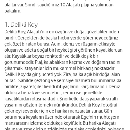
plajlar var. Şimdi saydığımız 10 Alaçatı plajına yakından
bakalım.
1. Delikli Koy
Delikli Koy, Alaçatı'nın en özgün ve doğal güzelliklerinden
biridir. Gerçekten de başka hiçbir yerde göremeyeceğiniz
çok özel bir alan burası. Adını, deniz ve rüzgarın etkisiyle
oluşan ve adeta doğal bir heykel gibi görünen kayalıklardan
alır. Kayalıklar beyaz renktedir ve delik deşik bir
görünümdedir. Plaj, kalabalıktan kaçmak ve doğanın tadını
çıkarmak isteyenler için mükemmel bir kaçış noktasıdır.
Delikli Koy'da giriş ücreti yok. Zira, halka açık bir doğal alan
burası. Sahilde şezlong ve şemsiye hizmeti bulunmamakla
birlikte, ziyaretçiler kendi ihtiyaçlarını karşılamalıdır. Deniz
oldukça berrak ve serinletici, zemin ise genellikle
kayalıklardan oluşmaktadır. Şnorkelle dalış yaparak su altı
yaşamını gözlemlemek mümkündür. Delikli Koy, fotoğraf
çekmeyi sevenler için de harika manzaralar sunar. Gün
batımında kayaların üzerinde oturarak Ege'nin muhteşem
manzarasını izlemek oldukça keyiflidir. Bu harika Alaçatı
plajına yüzmek için gittiğinizde mutlaka çöplerinizi bölgede