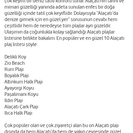
çok keyifli bir deniz tatili konforu sunar. Alaçatı’nın tarihi ve
mimari güzelliği yanında adeta sunulan enfes bir doğa
güzelliği içinde tatil çok keyiflidir. Dolayısıyla “Alaçatı’da
denize girmek için en güzel yer” sorusunun cevabı hem
çeşitlidir hem de neredeyse tüm plajlar ayrı güzeldir.
Ulaşımın da çoğunlukla kolay sağlandığı Alaçatı plajlar
listesine birlikte bakalım. En popüler ve en güzel 10 Alaçatı
plaj listesi şöyle:
Delikli Koy
Zio Beach
Kum Plajı
Boyalık Plajı
Altınkum Halk Plajı
Ayayorgi Koyu
Paşalimanı Koyu
Ildırı Plajı
Alaçatı Çark Plajı
Ilıca Halk Plajı
Çok popüler olan ve çok ziyaretçi alan bu on Alaçatı plajı
dışında da hem Alaçatı’da hem de yakın çevresinde güzel