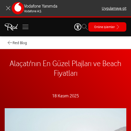
Vodafone Yanımda
Uygulamaya git
Vodafone A.Ş.
Online işlemler
Red Blog
Alaçatı'nın En Güzel Plajları ve Beach
Fiyatları
18 Kasım 2025