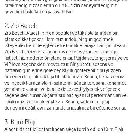
bırakmadığınızdan emin olun ki; sizin deneyimlediğiniz
güzelliği başkaları da yaşayabilsin.
2. Zio Beach
Zio Beach, Alaçatı'nın en popüler ve lüks plajlarından biri
olarak dikkat çeker. Hem huzur dolu bir gün geçirmek
isteyenler hem de eğlenceli etkinlikler arayanlar için idealdir.
Zio Beach, özenle tasarlanmış dekorasyonu ve sunduğu
kaliteli hizmetlerle ön plana çıkar. Plajda şezlong, şemsiye ve
VIP loca seçenekleri mevcuttur. Giriş ücreti sezona ve
haftanın günlerine göre değişiklik gösterebilir, bu yüzden
önceden bilgi almak faydalı olabilir. Zio Beach, berrak denizi
ve incecik kumlarıyla misafirlerini ağırlarken, sahil kenarında
yer alan restoranı ve barı ile de lezzetli yiyecek ve içecek
seçenekleri sunar. Akşamüstü başlayan DJ performansları ve
canlı müzik etkinlikleriyle Zio Beach, sadece bir plaj
deneyimi değil, aynı zamanda unutulmaz bir eğlence sunar.
3. Kum Plajı
Alaçatı'da tatilciler tarafından sıkça tercih edilen Kum Plajı,