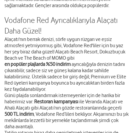
sağlamaktadır. Gençler arasında oldukça popülerdir.
Vodafone Red Ayrıcalıklarıyla Alaçatı
Daha Güzel!
Alaçatı'nın berrak denizi, sörfe uygun rüzgarı ve eşsiz
atmosferi yetmiyormuş gibi, Vodafone Red'liler için bu yaz
her şey biraz daha güzel! Alaçatı Beach Resort, Dokuzbuçuk
Beach ve The Beach of MOMO gibi
en popüler plajlarda %50 indirim
ayrıcalığıyla denizin tadını
çıkarabilir, sadece siz ve güneş kalana kadar sahilde
kalabilirsiniz. Üstelik sadece bir giriş değil; Premium ve Elite
Red üyeleri kampanya boyunca bu ayrıcalıktan birden fazla
kez faydalanabiliyor.
Günü plajda sonlandırmak istemeyenler için de harika bir
haberimiz var:
Restoran kampanyası
ile Veranda Alaçatı ve
Ahali Alaçatı gibi Alaçatı’nın gözde restoranlarında geçerli
500 TL indirim
, Vodafone Red’lileri bekliyor. Akşamınızı bu şık
mekânlarda lezzetli bir yemekle taçlandırmak şimdi çok
daha avantajlı.
Tatilin rotasını biraz daha genişletmek isteyenler için de