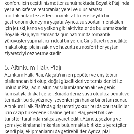
konforu için çeşitli hizmetler sunulmaktadır. Boyalık Plajı'nda
yer alan kafe ve restoranlar, yerel ve uluslararası
mutfaklardan lezzetler sunarak tatilcilere keyifli bir
gastronomi deneyimi yaşatır. Ayrıca, su sporları meraklıları
için jet ski, kano ve yelken gibi aktiviteler de bulunmaktadır.
Boyalık Plajı, aynı zamanda gün batımında romantik
yürüyüşler yapmak için ideal bir yerdir. Giriş ücreti genellikle
makul olup, plajın sakin ve huzurlu atmosferi her yaştan
ziyaretçiyi cezbetmektedir.
5. Altınkum Halk Plajı
Altınkum Halk Plajı, Alaçatı'nın en popüler ve erişilebilir
plajlarından biri olup, doğal güzellikleri ve temiz denizi ile
ünlüdür. Plaj, adını altın sarısı kumlarından alır ve geniş
kumsalıyla dikkat çeker. Burada deniz suyu oldukça berrak ve
temizdir, bu da yüzmeyi sevenler için harika bir ortam sunar.
Altınkum Halk Plajı'nda giriş ücreti yoktur, bu da onu tatilciler
için cazip bir seçenek haline getirir. Plaj, yerel halk ve
turistler tarafından sıkça ziyaret edilir. Alanda, şezlong ve
şemsiye kiralama imkanları bulunmakla birlikte, ziyaretçiler
kendi plaj ekipmanlarını da getirebilirler. Ayrıca, plaj