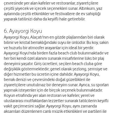
çevresinde yer alan kafeler ve restoranlar, ziyaretçilere
çeşitli yiyecek ve içecek seçenekleri sunar. Altınkum, yaz
aylarında çeşitli etkinlikler ve festivallere de ev sahipliği
yaparak tatilinizi daha da keyifli hale getirebilir.
6. Ayayorgi Koyu
Ayayorgi Koyu, Alaçatı'nın en gözde plajlarından biri olarak
bilinir ve kristal berraklığındaki suyu ile ünlüdür. Bu koy, sakin
ve huzurlu bir atmosfer arayanlar için ideal bir yerdir.
Ayayorgi Koyu'nda birden fazla beach club bulunmaktadır ve
her biri kendi özel alanını sunarak misafirlerine lüks bir plaj
deneyimi yaşatır. Giriş ücretleri, seçilen beach cluba göre
değişiklik göstermektedir; genel olarak şezlong, şemsiye ve
diğer hizmetler bu ücretin içine dahildir. Ayayorgi Koyu,
berrak denizi ve çevresindeki doğal güzellikleri ile
ziyaretçilere unutulmaz bir deneyim sunar. Ayrıca, su sporları
yapmak isteyenler için de birçok seçenek bulunmaktadır.
Koyun etrafında yer alan restoran ve kafeler, yerel ve
uluslararası mutfaklardan lezzetler sunarak tatilcilerin keyifli
vakit geçirmesini sağlar. Ayayorgi Koyu, aynı zamanda
akşamları düzenlenen canlı müzik etkinlikleri ve partileri ile