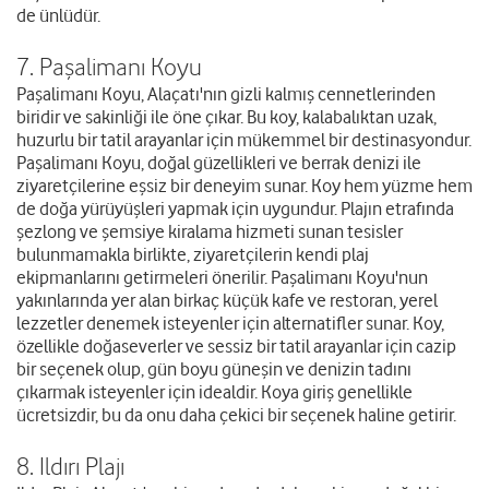
de ünlüdür.
7. Paşalimanı Koyu
Paşalimanı Koyu, Alaçatı'nın gizli kalmış cennetlerinden
biridir ve sakinliği ile öne çıkar. Bu koy, kalabalıktan uzak,
huzurlu bir tatil arayanlar için mükemmel bir destinasyondur.
Paşalimanı Koyu, doğal güzellikleri ve berrak denizi ile
ziyaretçilerine eşsiz bir deneyim sunar. Koy hem yüzme hem
de doğa yürüyüşleri yapmak için uygundur. Plajın etrafında
şezlong ve şemsiye kiralama hizmeti sunan tesisler
bulunmamakla birlikte, ziyaretçilerin kendi plaj
ekipmanlarını getirmeleri önerilir. Paşalimanı Koyu'nun
yakınlarında yer alan birkaç küçük kafe ve restoran, yerel
lezzetler denemek isteyenler için alternatifler sunar. Koy,
özellikle doğaseverler ve sessiz bir tatil arayanlar için cazip
bir seçenek olup, gün boyu güneşin ve denizin tadını
çıkarmak isteyenler için idealdir. Koya giriş genellikle
ücretsizdir, bu da onu daha çekici bir seçenek haline getirir.
8. Ildırı Plajı