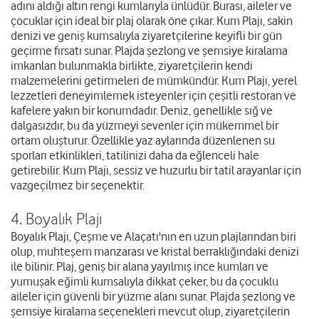
adını aldığı altın rengi kumlarıyla ünlüdür. Burası, aileler ve
çocuklar için ideal bir plaj olarak öne çıkar. Kum Plajı, sakin
denizi ve geniş kumsalıyla ziyaretçilerine keyifli bir gün
geçirme fırsatı sunar. Plajda şezlong ve şemsiye kiralama
imkanları bulunmakla birlikte, ziyaretçilerin kendi
malzemelerini getirmeleri de mümkündür. Kum Plajı, yerel
lezzetleri deneyimlemek isteyenler için çeşitli restoran ve
kafelere yakın bir konumdadır. Deniz, genellikle sığ ve
dalgasızdır, bu da yüzmeyi sevenler için mükemmel bir
ortam oluşturur. Özellikle yaz aylarında düzenlenen su
sporları etkinlikleri, tatilinizi daha da eğlenceli hale
getirebilir. Kum Plajı, sessiz ve huzurlu bir tatil arayanlar için
vazgeçilmez bir seçenektir.
4. Boyalık Plajı
Boyalık Plajı, Çeşme ve Alaçatı'nın en uzun plajlarından biri
olup, muhteşem manzarası ve kristal berraklığındaki denizi
ile bilinir. Plaj, geniş bir alana yayılmış ince kumları ve
yumuşak eğimli kumsalıyla dikkat çeker, bu da çocuklu
aileler için güvenli bir yüzme alanı sunar. Plajda şezlong ve
şemsiye kiralama seçenekleri mevcut olup, ziyaretçilerin