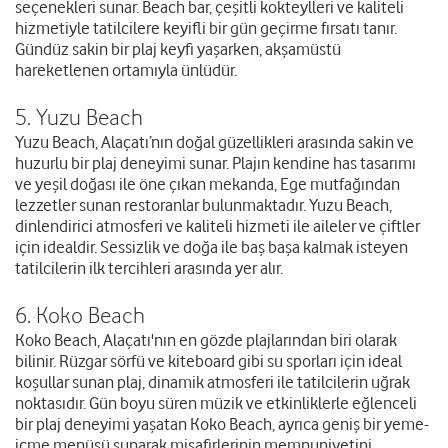
seçenekleri sunar. Beach bar, çeşitli kokteylleri ve kaliteli
hizmetiyle tatilcilere keyifli bir gün geçirme fırsatı tanır.
Gündüz sakin bir plaj keyfi yaşarken, akşamüstü
hareketlenen ortamıyla ünlüdür.
5. Yuzu Beach
Yuzu Beach, Alaçatı’nın doğal güzellikleri arasında sakin ve
huzurlu bir plaj deneyimi sunar. Plajın kendine has tasarımı
ve yeşil doğası ile öne çıkan mekanda, Ege mutfağından
lezzetler sunan restoranlar bulunmaktadır. Yuzu Beach,
dinlendirici atmosferi ve kaliteli hizmeti ile aileler ve çiftler
için idealdir. Sessizlik ve doğa ile baş başa kalmak isteyen
tatilcilerin ilk tercihleri arasında yer alır.
6. Koko Beach
Koko Beach, Alaçatı'nın en gözde plajlarından biri olarak
bilinir. Rüzgar sörfü ve kiteboard gibi su sporları için ideal
koşullar sunan plaj, dinamik atmosferi ile tatilcilerin uğrak
noktasıdır. Gün boyu süren müzik ve etkinliklerle eğlenceli
bir plaj deneyimi yaşatan Koko Beach, ayrıca geniş bir yeme-
içme menüsü sunarak misafirlerinin memnuniyetini