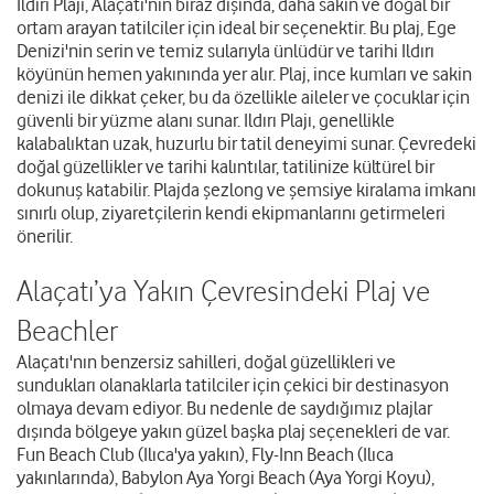
Ildırı Plajı, Alaçatı'nın biraz dışında, daha sakin ve doğal bir
ortam arayan tatilciler için ideal bir seçenektir. Bu plaj, Ege
Denizi'nin serin ve temiz sularıyla ünlüdür ve tarihi Ildırı
köyünün hemen yakınında yer alır. Plaj, ince kumları ve sakin
denizi ile dikkat çeker, bu da özellikle aileler ve çocuklar için
güvenli bir yüzme alanı sunar. Ildırı Plajı, genellikle
kalabalıktan uzak, huzurlu bir tatil deneyimi sunar. Çevredeki
doğal güzellikler ve tarihi kalıntılar, tatilinize kültürel bir
dokunuş katabilir. Plajda şezlong ve şemsiye kiralama imkanı
sınırlı olup, ziyaretçilerin kendi ekipmanlarını getirmeleri
önerilir.
Alaçatı’ya Yakın Çevresindeki Plaj ve
Beachler
Alaçatı'nın benzersiz sahilleri, doğal güzellikleri ve
sundukları olanaklarla tatilciler için çekici bir destinasyon
olmaya devam ediyor. Bu nedenle de saydığımız plajlar
dışında bölgeye yakın güzel başka plaj seçenekleri de var.
Fun Beach Club (Ilıca'ya yakın), Fly-Inn Beach (Ilıca
yakınlarında), Babylon Aya Yorgi Beach (Aya Yorgi Koyu),