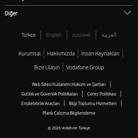
İnsan Kaynakları Blog
Bilinmeyen Numaralar
Apple Telefonlar
IP Sorgulama
Sultanlar Ligi Fikstür
Diğer
Yaşam Blog
Hasar Sorgulama Servisi
Samsung Telefonlar
Bireysel Abonelik Sözleşmesi
Sultanlar Ligi Canlı Skor
Vodafone Türkiye Vakfı
Hediye Çarkı
Tüm Yardım
Tüm Voleybol
Vodafone Medya Merkezi
Türkçe
English
русский
العربية
Sınırsız ChatGPT
Vodafone Finansman
Resmi Tatiller
Vodafone Pay
Kurumsal
Hakkımızda
İnsan Kaynakları
Brütten Nete Maaş Hesaplama
CV Hazırlama
Bize Ulaşın
Vodafone Group
Öğrenci Telefon İndirimi
Web Sitesi Kullanımı Hüküm ve Şartları
Öğrenci Tablet Bilgisayar İndirimi
Gizlilik ve Güvenlik Politikaları
Çerez Politikası
Kupon Kodu
Erişilebilirlik Araçları
Bilgi Toplumu Hizmetleri
Tarife Karşılaştırma
Planlı Çalışma Bilgilendirme
© 2026 Vodafone Türkiye