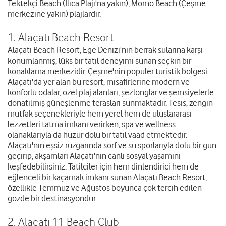
Tektekçi Beach (Ilıca Plajı'na yakın), Momo Beach (Çeşme
merkezine yakın) plajlardır.
1. Alaçatı Beach Resort
Alaçatı Beach Resort, Ege Denizi'nin berrak sularına karşı
konumlanmış, lüks bir tatil deneyimi sunan seçkin bir
konaklama merkezidir. Çeşme'nin popüler turistik bölgesi
Alaçatı'da yer alan bu resort, misafirlerine modern ve
konforlu odalar, özel plaj alanları, şezlonglar ve şemsiyelerle
donatılmış güneşlenme terasları sunmaktadır. Tesis, zengin
mutfak seçenekleriyle hem yerel hem de uluslararası
lezzetleri tatma imkanı verirken, spa ve wellness
olanaklarıyla da huzur dolu bir tatil vaad etmektedir.
Alaçatı'nın eşsiz rüzgarında sörf ve su sporlarıyla dolu bir gün
geçirip, akşamları Alaçatı'nın canlı sosyal yaşamını
keşfedebilirsiniz. Tatilciler için hem dinlendirici hem de
eğlenceli bir kaçamak imkanı sunan Alaçatı Beach Resort,
özellikle Temmuz ve Ağustos boyunca çok tercih edilen
gözde bir destinasyondur.
2. Alaçatı 11 Beach Club