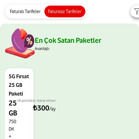
Faturalı Tarifeler
Faturasız Tarifeler
En Çok Satan Paketler
Avantajlı
5G Fırsat
25 GB
Paketi
28 günlüktür, tekrar etmez
25
₺300
/ay
GB
750
DK
+