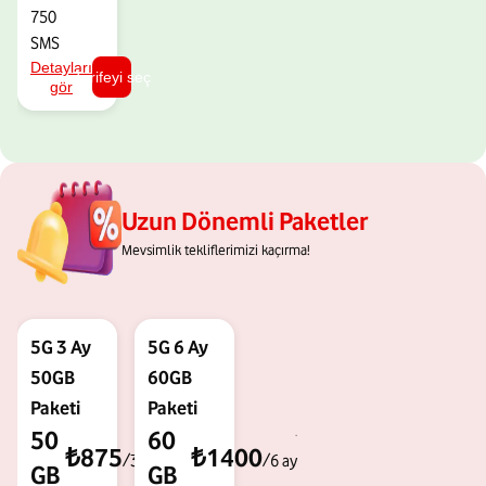
750
SMS
Detayları
Tarifeyi seç
gör
Uzun Dönemli Paketler
Mevsimlik tekliflerimizi kaçırma!
5G 3 Ay
5G 6 Ay
50GB
60GB
Paketi
Paketi
.
.
50
60
₺875
₺1400
/3 ay
/6 ay
GB
GB