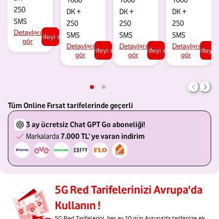
1000
1000
1000
250
DK
+
DK
+
DK
+
SMS
250
250
250
Detayları
SMS
SMS
SMS
Tarifeyi seç
gör
Detayları
Detayları
Detayları
Tarifeyi seç
Tarifeyi seç
Tarifeyi 
gör
gör
gör
Tüm Online Fırsat tarifelerinde geçerli
3 ay ücretsiz Chat GPT Go aboneliği!
Markalarda
7.000 TL’ ye varan indirim
5G Red Tarifelerinizi Avrupa'da
Kullanın !
5G Red Tarifelerini, her ay 10 gün Avrupa'da tarifenize ek