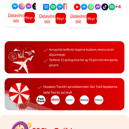
+
3
+
4
Detayları
Detayları
Detayları
Tarifeyi seç
Tarifeyi seç
Tarifeyi seç
gör
gör
gör
Avrupa’da tarifenizi özgürce kullanın, ekstra ücret
düşünmeyin
Tarifeniz 12 ay boyunca her ay 10 gün tüm Avrupa’da
geçerli
Havaalanı Transfer ayrıcalıklarından, Fast Track faydalarına
kadar Red ile yaz keyfi