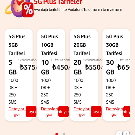
5G Plus Tarifeler
Avantajlı tarifeler ile Vodafone'lu olmanın tam zamanı
5G Plus
5G Plus
5G Plus
5G Plus
5GB
10GB
20GB
30GB
Tarifesi
Tarifesi
Tarifesi
Tarifesi
12 fatura dönemi
12 fatura dönemi
12 fatura dönemi
12 fatura dön
5
10
20
30
₺375
₺450
₺550
₺650
/ay
/ay
/ay
GB
GB
GB
GB
1000
1000
1000
1000
DK
+
DK
+
DK
+
DK
+
250
250
250
250
SMS
SMS
SMS
SMS
Detayları
Detayları
Detayları
Detayları
Tarifeyi seç
Tarifeyi seç
Tarifeyi seç
Tarifeyi 
gör
gör
gör
gör