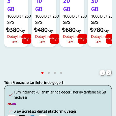
5
10
20
30
GB
GB
GB
GB
1000 DK
+
250
1000 DK
+
250
1000 DK
+
250
1000 DK
+
250
SMS
SMS
SMS
SMS
₺380
₺480
₺680
₺780
/ay
/ay
/ay
/ay
Detayları
Detayları
Detayları
Detayları
Tarifeyi seç
Tarifeyi seç
Tarifeyi seç
Tarifeyi 
gör
gör
gör
gör
Tüm Freezone tarifelerinde geçerli
Tüm internet kullanımlarında geçerli
her ay tarifene ek GB
hediyesi
3 ay ücretsiz dijital platform üyeliği