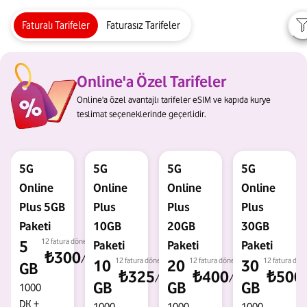
Faturalı Tarifeler
Faturasız Tarifeler
Online'a Özel Tarifeler
Online'a özel avantajlı tarifeler eSIM ve kapıda kurye
teslimat seçeneklerinde geçerlidir.
5G
5G
5G
5G
Online
Online
Online
Online
Plus 5GB
Plus
Plus
Plus
Paketi
10GB
20GB
30GB
12 fatura dönemi
5
Paketi
Paketi
Paketi
₺300
/ay
12 fatura dönemi
12 fatura dönemi
12 fatura dön
10
20
30
GB
₺325
₺400
₺500
/ay
/ay
GB
GB
GB
1000
DK
+