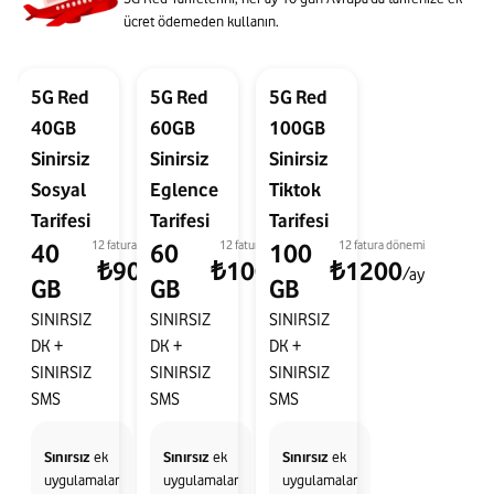
ücret ödemeden kullanın.
5G Red
5G Red
5G Red
40GB
60GB
100GB
Sinirsiz
Sinirsiz
Sinirsiz
Sosyal
Eglence
Tiktok
Tarifesi
Tarifesi
Tarifesi
12 fatura dönemi
12 fatura dönemi
12 fatura dönemi
40
60
100
₺900
₺1000
₺1200
/ay
/ay
/ay
GB
GB
GB
SINIRSIZ
SINIRSIZ
SINIRSIZ
DK
+
DK
+
DK
+
SINIRSIZ
SINIRSIZ
SINIRSIZ
SMS
SMS
SMS
Sınırsız
ek
Sınırsız
ek
Sınırsız
ek
uygulamalar
uygulamalar
uygulamalar