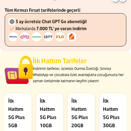
Tüm Kırmızı Fırsat tarifelerinde geçerli
3 ay ücretsiz Chat GPT Go aboneliği!
Markalarda
7.000 TL’ ye varan indirim
İlk Hattım Tarifeler
İndirimli tarifeler, ücretsiz Durma Özelliği, Sınırsız
WhatsApp ve çocuklara özel avantajlarla çocuğunuzla her
zaman iletişimde kalmanın keyfini çıkarın!
İlk
İlk
İlk
İlk
Hattım
Hattım
Hattım
Hattım
5G Plus
5G Plus
5G Plus
5G Plus
5GB
10GB
20GB
30GB