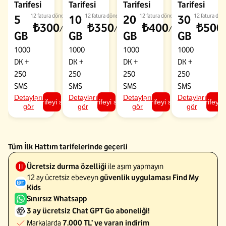
Tarifesi
Tarifesi
Tarifesi
Tarifesi
12 fatura dönemi
12 fatura dönemi
12 fatura dönemi
12 fatura dön
5
10
20
30
₺300
₺350
₺400
₺500
/ay
/ay
/ay
GB
GB
GB
GB
1000
1000
1000
1000
DK
+
DK
+
DK
+
DK
+
250
250
250
250
SMS
SMS
SMS
SMS
Detayları
Detayları
Detayları
Detayları
Tarifeyi seç
Tarifeyi seç
Tarifeyi seç
Tarifeyi 
gör
gör
gör
gör
Tüm İlk Hattım tarifelerinde geçerli
Ücretsiz durma özelliği
ile aşım yapmayın
12 ay ücretsiz ebeveyn
güvenlik uygulaması Find My
Kids
Sınırsız Whatsapp
3 ay ücretsiz Chat GPT Go aboneliği!
Markalarda
7.000 TL’ ye varan indirim