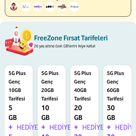
FreeZone Fırsat Tarifeleri
26 yaş altına özel GB'lerini ikiye katla!
5G Plus
5G Plus
5G Plus
5G Plus
Genç
Genç
Genç
Genç
10GB
20GB
40GB
60GB
Tarifesi
Tarifesi
Tarifesi
Tarifesi
5
10
20
30
GB
GB
GB
GB
+
HEDİYE
+
HEDİYE
+
HEDİYE
+
HEDİY