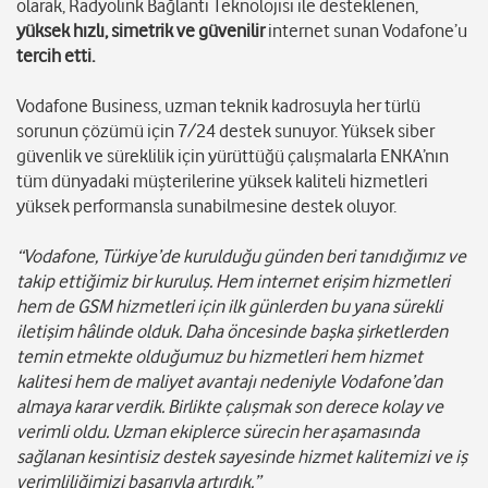
olarak, Radyolink Bağlantı Teknolojisi ile desteklenen,
yüksek hızlı, simetrik ve güvenilir
internet sunan Vodafone’u
tercih etti.
Vodafone Business, uzman teknik kadrosuyla her türlü
sorunun çözümü için 7/24 destek sunuyor. Yüksek siber
güvenlik ve süreklilik için yürüttüğü çalışmalarla ENKA’nın
tüm dünyadaki müşterilerine yüksek kaliteli hizmetleri
yüksek performansla sunabilmesine destek oluyor.
“Vodafone, Türkiye’de kurulduğu günden beri tanıdığımız ve
takip ettiğimiz bir kuruluş. Hem internet erişim hizmetleri
hem de GSM hizmetleri için ilk günlerden bu yana sürekli
iletişim hâlinde olduk. Daha öncesinde başka şirketlerden
temin etmekte olduğumuz bu hizmetleri hem hizmet
kalitesi hem de maliyet avantajı nedeniyle Vodafone’dan
almaya karar verdik. Birlikte çalışmak son derece kolay ve
verimli oldu. Uzman ekiplerce sürecin her aşamasında
sağlanan kesintisiz destek sayesinde hizmet kalitemizi ve iş
verimliliğimizi başarıyla artırdık.”