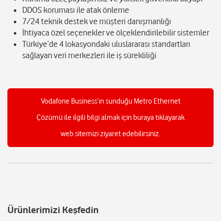
DDOS koruması ile atak önleme
7/24 teknik destek ve müşteri danışmanlığı
İhtiyaca özel seçenekler ve ölçeklendirilebilir sistemler
Türkiye’de 4 lokasyondaki uluslararası standartları
sağlayan veri merkezleri ile iş sürekliliği
Vodafone Business’ın sunduğu Metro Ethernet
Çözümü ile ilgili bilgi almak için buraya tıklayarak
web sitemizi ziyaret edebilirsiniz.
Ürünlerimizi Keşfedin