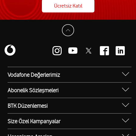
Ücretsiz Katıl
Vodafone Değerlerimiz
Sosyal Destek
Abonelik Sözleşmeleri
Erişilebilir Mağazalar
Kurumsal Tip Abonelik Sözleşmesi
BTK Düzenlemesi
Bilgi Teknolojileri ve İletişim Kurumu (BTK)
Düzenlemesi
Size Özel Kampanyalar
Kurumsal Cihaz Kampanyaları