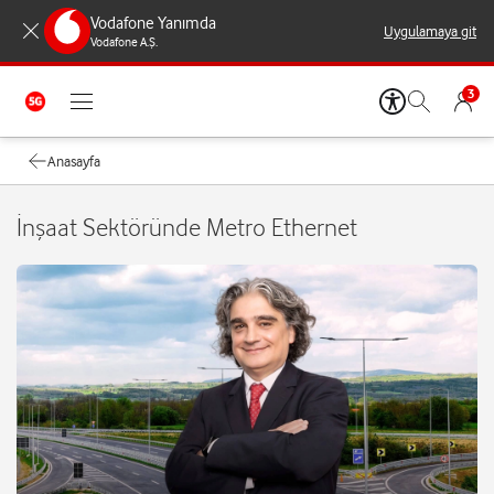
Vodafone Yanımda
Uygulamaya git
Vodafone A.Ş.
3
Anasayfa
İnşaat Sektöründe Metro Ethernet