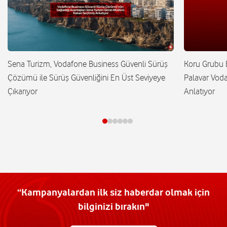
Sena Turizm, Vodafone Business Güvenli Sürüş
Koru Grubu B
Çözümü ile Sürüş Güvenliğini En Üst Seviyeye
Palavar Voda
Çıkarıyor
Anlatıyor
“Kampanyalardan ilk siz haberdar olmak için
bilginizi bırakın"