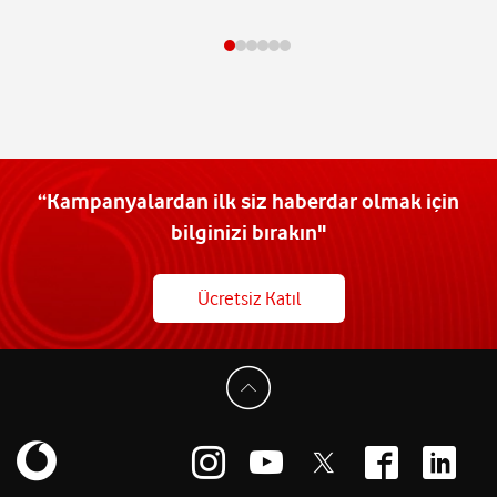
“Kampanyalardan ilk siz haberdar olmak için
bilginizi bırakın"
Ücretsiz Katıl