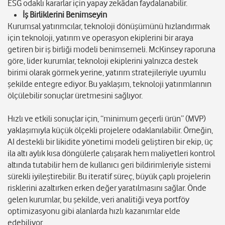
ESG odaklı kararlar için yapay zekâdan faydalanabilir.
İş Birliklerini Benimseyin
Kurumsal yatırımcılar, teknoloji dönüşümünü hızlandırmak
için teknoloji, yatırım ve operasyon ekiplerini bir araya
getiren bir iş birliği modeli benimsemeli. McKinsey raporuna
göre, lider kurumlar, teknoloji ekiplerini yalnızca destek
birimi olarak görmek yerine, yatırım stratejileriyle uyumlu
şekilde entegre ediyor. Bu yaklaşım, teknoloji yatırımlarının
ölçülebilir sonuçlar üretmesini sağlıyor.
Hızlı ve etkili sonuçlar için, “minimum geçerli ürün” (MVP)
yaklaşımıyla küçük ölçekli projelere odaklanılabilir. Örneğin,
AI destekli bir likidite yönetimi modeli geliştiren bir ekip, üç
ila altı aylık kısa döngülerle çalışarak hem maliyetleri kontrol
altında tutabilir hem de kullanıcı geri bildirimleriyle sistemi
sürekli iyileştirebilir. Bu iteratif süreç, büyük çaplı projelerin
risklerini azaltırken erken değer yaratılmasını sağlar. Önde
gelen kurumlar, bu şekilde, veri analitiği veya portföy
optimizasyonu gibi alanlarda hızlı kazanımlar elde
edebiliyor.