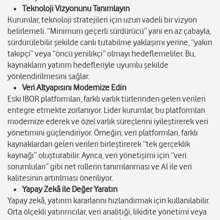
Teknoloji Vizyonunu Tanımlayın
Kurumlar, teknoloji stratejileri için uzun vadeli bir vizyon
belirlemeli. “Minimum geçerli sürdürücü” yani en az çabayla,
sürdürülebilir şekilde canlı tutabilme yaklaşımı yerine, “yakın
takipçi” veya “öncü yenilikçi” olmayı hedeflemeliler. Bu,
kaynakların yatırım hedefleriyle uyumlu şekilde
yönlendirilmesini sağlar.
Veri Altyapısını Modernize Edin
Eski IBOR platformları, farklı varlık türlerinden gelen verileri
entegre etmekte zorlanıyor. Lider kurumlar, bu platformları
modernize ederek ve özel varlık süreçlerini iyileştirerek veri
yönetimini güçlendiriyor. Örneğin, veri platformları, farklı
kaynaklardan gelen verileri birleştirerek “tek gerçeklik
kaynağı” oluşturabilir. Ayrıca, veri yönetişimi için “veri
sorumluları” gibi net rollerin tanımlanması ve AI ile veri
kalitesinin artırılması öneriliyor.
Yapay Zekâ ile Değer Yaratın
Yapay zekâ, yatırım kararlarını hızlandırmak için kullanılabilir.
Orta ölçekli yatırımcılar, veri analitiği, likidite yönetimi veya