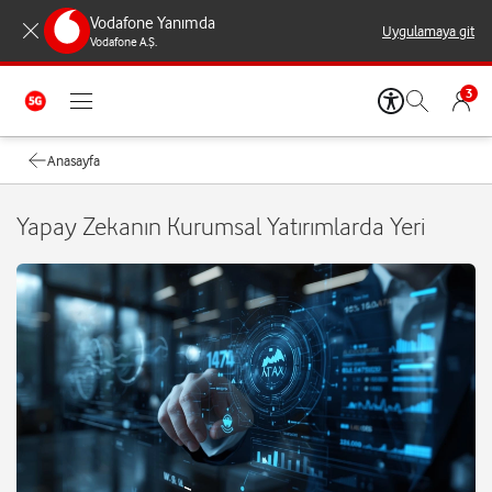
Vodafone Yanımda
Uygulamaya git
Vodafone A.Ş.
3
Anasayfa
Yapay Zekanın Kurumsal Yatırımlarda Yeri