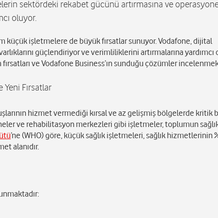
elerin sektördeki rekabet gücünü artırmasına ve operasyone
mcı oluyor.
m küçük işletmelere de büyük fırsatlar sunuyor. Vodafone, dijital
rlıklarını güçlendiriyor ve verimliliklerini artırmalarına yardımcı 
m fırsatları ve Vodafone Business’ın sunduğu çözümler incelenmek
 Yeni Fırsatlar
şlarının hizmet vermediği kırsal ve az gelişmiş bölgelerde kritik bi
neler ve rehabilitasyon merkezleri gibi işletmeler, toplumun sağlı
ütü
’ne (WHO) göre, küçük sağlık işletmeleri, sağlık hizmetlerinin 
met alanıdır.
 sunmaktadır: