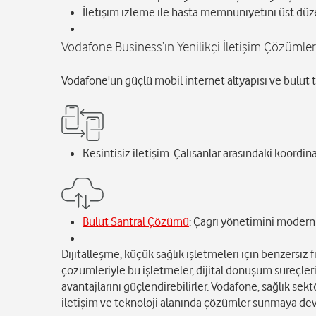
İletişim izleme ile hasta memnuniyetini üst düze
Vodafone Business’ın Yenilikçi İletişim Çözümler
Vodafone'un güçlü mobil internet altyapısı ve bulut ta
Kesintisiz iletişim: Çalısanlar arasındaki koordinas
Bulut Santral Çözümü
: Çagrı yönetimini moderni
Dijitalleşme, küçük sağlık işletmeleri için benzersiz 
çözümleriyle bu işletmeler, dijital dönüşüm süreçlerini
avantajlarını güçlendirebilirler. Vodafone, sağlık s
iletişim ve teknoloji alanında çözümler sunmaya de