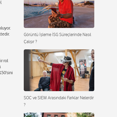
l
oluyor.
tedir.
Görüntü İşleme İSG Süreçlerinde Nasıl
Çalışır ?
r rol
k
%50’sini
SOC ve SIEM Arasındaki Farklar Nelerdir
?