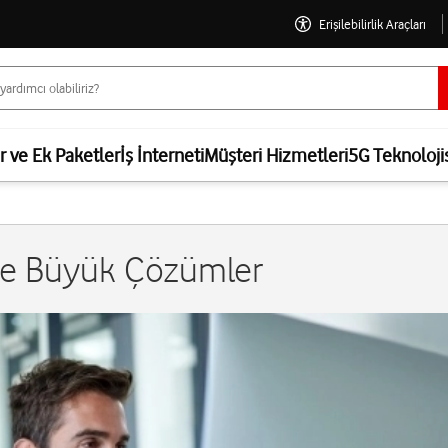
Erişilebilirlik Araçları
er ve Ek Paketler
İş İnterneti
Müşteri Hizmetleri
5G Teknoloji
ine Büyük Çözümler