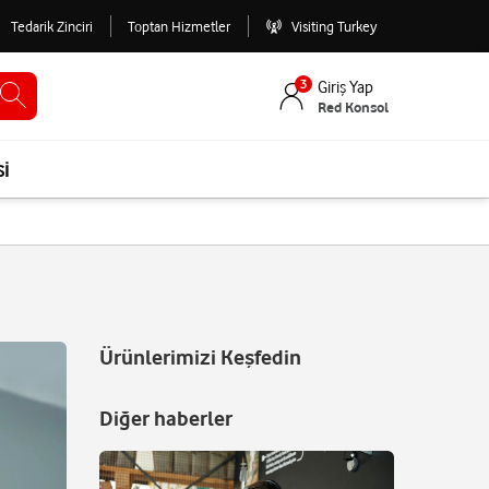
Tedarik Zinciri
Toptan Hizmetler
Visiting Turkey
3
Giriş Yap
Red Konsol
si
Ürünlerimizi Keşfedin
Diğer haberler