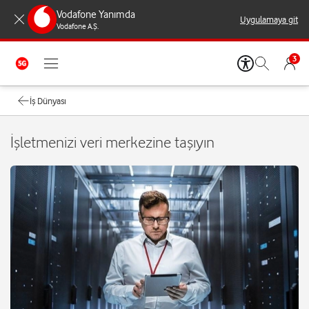
Vodafone Yanımda
Uygulamaya git
Vodafone A.Ş.
3
İş Dünyası
İşletmenizi veri merkezine taşıyın