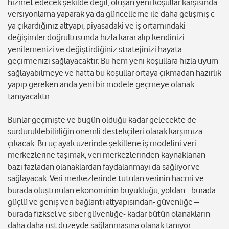
hizmet edecek şekilde değil, oluşan yeni koşullar karşısında
versiyonlama yaparak ya da güncelleme ile daha gelişmiş c
ya çıkardığınız altyapı, piyasadaki ve iş ortamındaki
değişimler doğrultusunda hızla karar alıp kendinizi
yenilemenizi ve değiştirdiğiniz stratejinizi hayata
geçirmenizi sağlayacaktır. Bu hem yeni koşullara hızla uyum
sağlayabilmeye ve hatta bu koşullar ortaya çıkmadan hazırlık
yapıp gereken anda yeni bir modele geçmeye olanak
tanıyacaktır.
Bunlar geçmişte ve bugün olduğu kadar gelecekte de
sürdürüklebilirliğin önemli destekçileri olarak karşımıza
çıkacak. Bu üç ayak üzerinde şekillene iş modelini veri
merkezlerine taşımak, veri merkezlerinden kaynaklanan
bazı fazladan olanaklardan faydalanmayı da sağlıyor ve
sağlayacak. Veri merkezlerinde tutulan verinin hacmi ve
burada oluşturulan ekonominin büyüklüğü, yoldan –burada
güçlü ve geniş veri bağlantı altyapısından- güvenliğe –
burada fizksel ve siber güvenliğe- kadar bütün olanakların
daha daha üst düzeyde sağlanmasına olanak tanıyor.