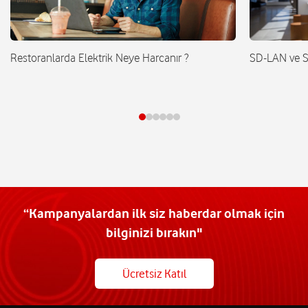
Restoranlarda Elektrik Neye Harcanır ?
SD-LAN ve 
“Kampanyalardan ilk siz haberdar olmak için
bilginizi bırakın"
Ücretsiz Katıl