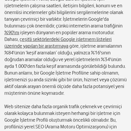
işletmelerin çalışma saatleri, iletişim bilgileri, konum ve en
önemlisi incelemeler gibi bilgilerini sergilemelerine olanak
tanıyan çevrimiçi bir varlıktır. İşletmelerin Google'da
bulunması çok önemlidir, çünkü internetin arama trafiğinin
%90'ını
işleyen dünyanın en popüler arama motorudur.
Dahası,
çeşitli sektörlerdeki Google işletmem listeleri
üzerinde yapılan bir araştırmaya
göre, işletme aramalarının
%84'ünün ‘keşif aramaları’ olduğu, yalnızca %16'sının
doğrudan aramalar olduğu ve yerel işletmelerin %34'ünün
ayda 1.000'den fazla keşif aramasında görülebildiği bulundu.
Bunun anlamı, bir Google İşletme Profiline sahip olmanın,
işletmenizi şu anda sizinki gibi bir ürün, hizmet veya çözümü
aktif olarak arayan önemli ölçüde daha fazla potansiyel yeni
müşterinin önüne koymasıdır.
Web sitenize daha fazla organik trafik çekmek ve çevrimiçi
olarak kolayca bulunmak isteyen herhangi bir işletme için
Google İşletme Profili oluşturmak öncelikli olmalıdır. Bu,
profilinizi yerel SEO (Arama Motoru Optimizasyonu) için