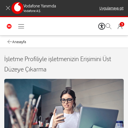
Vodafone Yanımda
Uygulamaya git
Vodafone A.Ş.
3
Anasayfa
İşletme Profiliyle işletmenizin Erişimini Üst
Düzeye Çıkarma