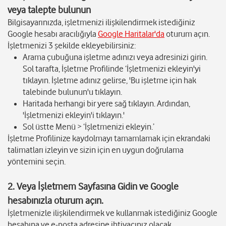
veya talepte bulunun
Bilgisayarınızda, işletmenizi ilişkilendirmek istediğiniz
Google hesabı aracılığıyla
Google Haritalar'da
oturum açın.
İşletmenizi 3 şekilde ekleyebilirsiniz:
Arama çubuğuna işletme adınızı veya adresinizi girin.
Sol tarafta, İşletme Profilinde ‘İşletmenizi ekleyin'yi
tıklayın. İşletme adınız gelirse, 'Bu işletme için hak
talebinde bulunun'u tıklayın.
Haritada herhangi bir yere sağ tıklayın. Ardından,
'İşletmenizi ekleyin'i tıklayın.'
Sol üstte Menü > ‘İşletmenizi ekleyin.’
İşletme Profilinize kaydolmayı tamamlamak için ekrandaki
talimatları izleyin ve sizin için en uygun doğrulama
yöntemini seçin.
2.
Veya İşletmem Sayfasına Gidin
ve Google
hesabınızla oturum açın.
İşletmenizle ilişkilendirmek ve kullanmak istediğiniz Google
hesabına ve e-posta adresine ihtiyacınız olacak.