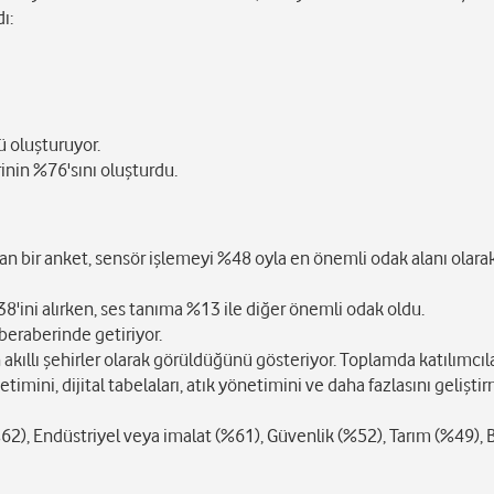
ı:
ü oluşturuyor.
inin %76'sını oluşturdu.
lan bir anket, sensör işlemeyi %48 oyla en önemli odak alanı olara
38'ini alırken, ses tanıma %13 ile diğer önemli odak oldu.
 beraberinde getiriyor.
 akıllı şehirler olarak görüldüğünü gösteriyor. Toplamda katılımcıl
etimini, dijital tabelaları, atık yönetimini ve daha fazlasını gelişti
62), Endüstriyel veya imalat (%61), Güvenlik (%52), Tarım (%49), B