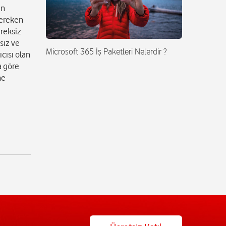
ün
gereken
ereksiz
sız ve
Microsoft 365 İş Paketleri Nelerdir ?
cısı olan
a göre
ne