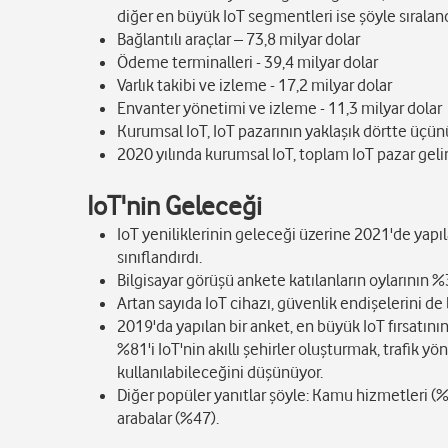
diğer en büyük IoT segmentleri ise şöyle sıraland
Bağlantılı araçlar – 73,8 milyar dolar
Ödeme terminalleri - 39,4 milyar dolar
Varlık takibi ve izleme - 17,2 milyar dolar
Envanter yönetimi ve izleme - 11,3 milyar dolar
Kurumsal IoT, IoT pazarının yaklaşık dörtte üçün
2020 yılında kurumsal IoT, toplam IoT pazar gelir
IoT'nin Geleceği
IoT yeniliklerinin geleceği üzerine 2021'de yapı
sınıflandırdı.
Bilgisayar görüşü ankete katılanların oylarının %
Artan sayıda IoT cihazı, güvenlik endişelerini de
2019'da yapılan bir anket, en büyük IoT fırsatının
%81'i IoT'nin akıllı şehirler oluşturmak, trafik yön
kullanılabileceğini düşünüyor.
Diğer popüler yanıtlar şöyle: Kamu hizmetleri (%
arabalar (%47).