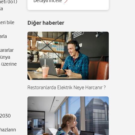
Detaylı incele
eti (IoT)
la
Diğer haberler
eri bile
arla
ararlar
 dünya
n üzerine
Restoranlarda Elektrik Neye Harcanır ?
n 2030
hazların