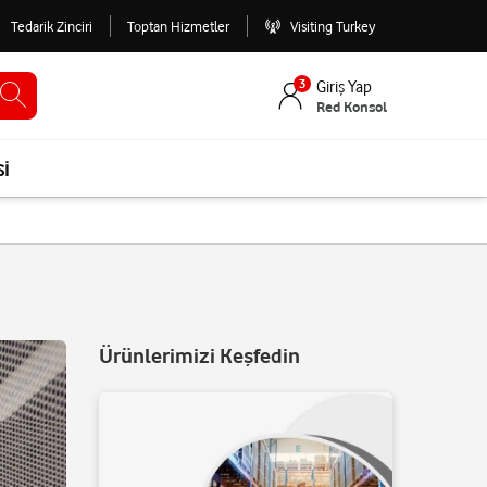
Tedarik Zinciri
Toptan Hizmetler
Visiting Turkey
3
Giriş Yap
Red Konsol
si
Ürünlerimizi Keşfedin