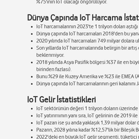
%75'inin IoT olacağı öngörülüyor.
Dünya Çapında IoT Harcama İstati
IoT harcamalarının 2023'te 1 trilyon doları aştığı
Dünya çapında IoT harcamaları 2018'den bu yana h
2020 yılında IoT harcamaları 749 milyar dolara ul
Son yıllarda IoT harcamalarında belirgin bir ar
beklenmiyor.
2018 yılında Asya Pasifik bölgesi %37 ile en büy
birinden fazlası).
Bunu %29 ile Kuzey Amerika ve %23 ile EMEA (Avr
Dünya çapında IoT harcamalarının geri kalanını 
IoT Gelir İstatistikleri
IoT sektörünün değeri 1 trilyon doların üzerinde
IoT yatırımının yanı sıra, IoT gelirinin de 2019 ile
IoT pazarı ise şu anda yaklaşık 1,39 milyar dolar
Pazarın, 2028 yılına kadar %12,57'lik bir Bileşik
2022'deki en büyük IoT gelir segmenti, tüketici m