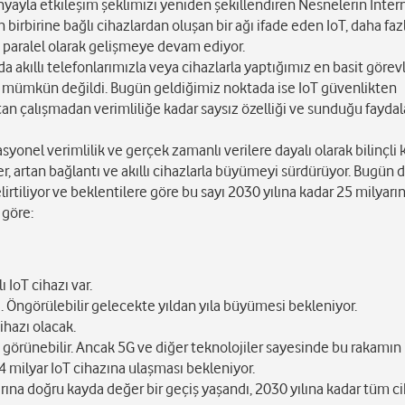
ünyayla etkileşim şeklimizi yeniden şekillendiren Nesnelerin İntern
n birbirine bağlı cihazlardan oluşan bir ağı ifade eden IoT, daha faz
a paralel olarak gelişmeye devam ediyor.
 akıllı telefonlarımızla veya cihazlarla yaptığımız en basit görevl
ak mümkün değildi. Bugün geldiğimiz noktada ise IoT güvenlikten
n çalışmadan verimliliğe kadar saysız özelliği ve sunduğu faydal
yonel verimlilik ve gerçek zamanlı verilere dayalı olarak bilinçli k
r, artan bağlantı ve akıllı cihazlarla büyümeyi sürdürüyor. Bugün
irtiliyor ve beklentilere göre bu sayı 2030 yılına kadar 25 milyarı
 göre:
 IoT cihazı var.
ı. Öngörülebilir gelecekte yıldan yıla büyümesi bekleniyor.
ihazı olacak.
k görünebilir. Ancak 5G ve diğer teknolojiler sayesinde bu rakamı
4 milyar IoT cihazına ulaşması bekleniyor.
rına doğru kayda değer bir geçiş yaşandı, 2030 yılına kadar tüm ci