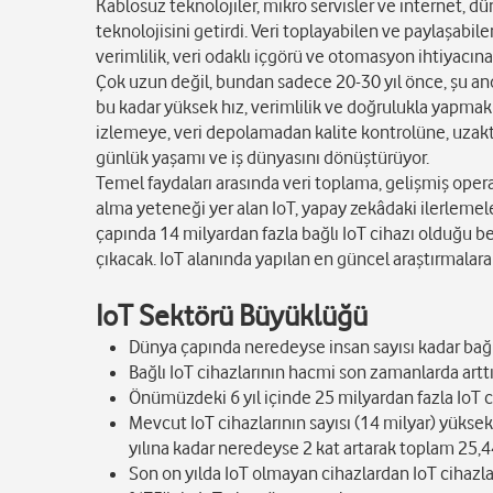
Kablosuz teknolojiler, mikro servisler ve internet, d
teknolojisini getirdi. Veri toplayabilen ve paylaşabile
verimlilik, veri odaklı içgörü ve otomasyon ihtiyacın
Çok uzun değil, bundan sadece 20-30 yıl önce, şu anda
bu kadar yüksek hız, verimlilik ve doğrulukla yapm
izlemeye, veri depolamadan kalite kontrolüne, uzakta
günlük yaşamı ve iş dünyasını dönüştürüyor.
Temel faydaları arasında veri toplama, gelişmiş operas
alma yeteneği yer alan IoT, yapay zekâdaki ilerlemele
çapında 14 milyardan fazla bağlı IoT cihazı olduğu bel
çıkacak. IoT alanında yapılan en güncel araştırmalara
IoT Sektörü Büyüklüğü
Dünya çapında neredeyse insan sayısı kadar bağlı
Bağlı IoT cihazlarının hacmi son zamanlarda artt
Önümüzdeki 6 yıl içinde 25 milyardan fazla IoT c
Mevcut IoT cihazlarının sayısı (14 milyar) yükse
yılına kadar neredeyse 2 kat artarak toplam 25,4
Son on yılda IoT olmayan cihazlardan IoT cihazla