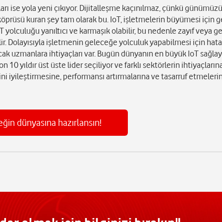
ıları ise yola yeni çıkıyor. Dijitalleşme kaçınılmaz, çünkü günümüz
köprüsü kuran şey tam olarak bu. IoT, işletmelerin büyümesi için 
yolculuğu yanıltıcı ve karmaşık olabilir, bu nedenle zayıf veya g
ir. Dolayısıyla işletmenin geleceğe yolculuk yapabilmesi için hata
cak uzmanlara ihtiyaçları var. Bugün dünyanın en büyük IoT sağlayı
10 yıldır üst üste lider seçiliyor ve farklı sektörlerin ihtiyaçların
ni iyileştirmesine, performansı artırmalarına ve tasarruf etmeleri
ğin dünyasına hazırlansın!