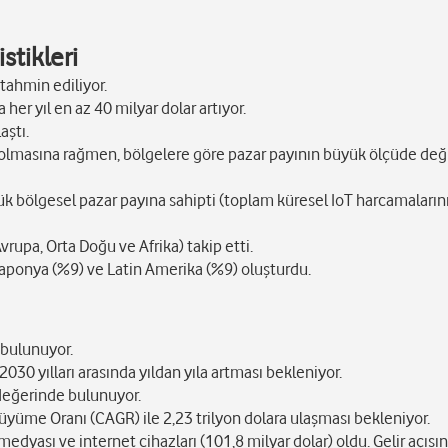
stikleri
 tahmin ediliyor.
er yıl en az 40 milyar dolar artıyor.
aştı.
tış olmasına rağmen, bölgelere göre pazar payının büyük ölçüde de
ük bölgesel pazar payına sahipti (toplam küresel IoT harcamaların
upa, Orta Doğu ve Afrika) takip etti.
Japonya (%9) ve Latin Amerika (%9) oluşturdu.
 bulunuyor.
 2030 yılları arasında yıldan yıla artması bekleniyor.
 değerinde bulunuyor.
 Büyüme Oranı (CAGR) ile 2,23 trilyon dolara ulaşması bekleniyor.
edyası ve internet cihazları (101,8 milyar dolar) oldu. Gelir açısı