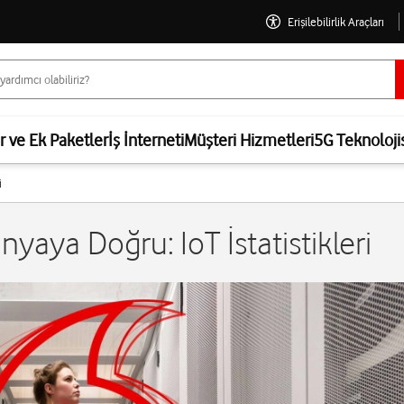
Erişilebilirlik Araçları
er ve Ek Paketler
İş İnterneti
Müşteri Hizmetleri
5G Teknoloji
i
nyaya Doğru: IoT İstatistikleri