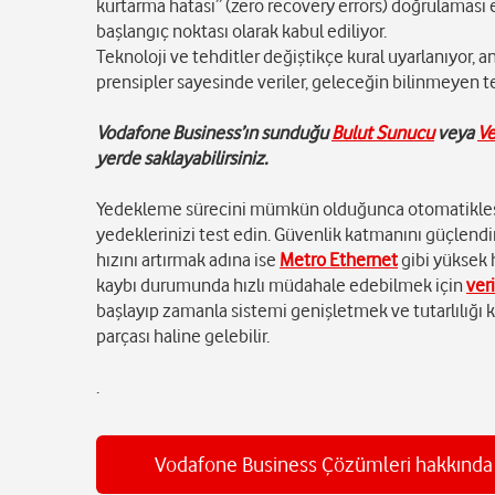
kurtarma hatası” (zero recovery errors) doğrulaması e
başlangıç noktası olarak kabul ediliyor.
Teknoloji ve tehditler değiştikçe kural uyarlanıyor, a
prensipler sayesinde veriler, geleceğin bilinmeyen t
Vodafone Business’ın sunduğu
Bulut Sunucu
veya
Ve
yerde saklayabilirsiniz.
Yedekleme sürecini mümkün olduğunca otomatikleşti
yedeklerinizi test edin. Güvenlik katmanını güçlend
hızını artırmak adına ise
Metro Ethernet
gibi yüksek h
kaybı durumunda hızlı müdahale edebilmek için
ver
başlayıp zamanla sistemi genişletmek ve tutarlılığı 
parçası haline gelebilir.
.
Vodafone Business Çözümleri hakkında da