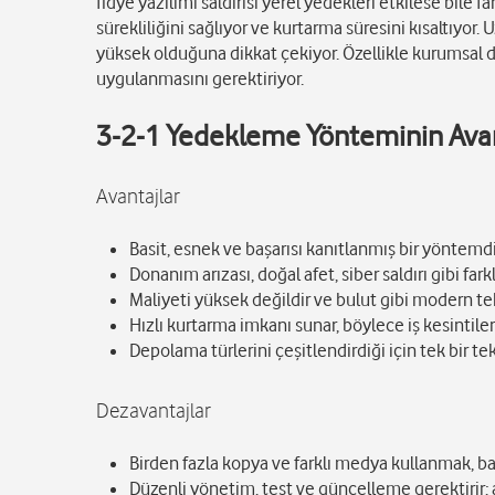
fidye yazılımı saldırısı yerel yedekleri etkilese bile 
sürekliliğini sağlıyor ve kurtarma süresini kısaltıyor
yüksek olduğuna dikkat çekiyor. Özellikle kurumsal d
uygulanmasını gerektiriyor.
3-2-1 Yedekleme Yönteminin Avant
Avantajlar
Basit, esnek ve başarısı kanıtlanmış bir yöntemdi
Donanım arızası, doğal afet, siber saldırı gibi fark
Maliyeti yüksek değildir ve bulut gibi modern tek
Hızlı kurtarma imkanı sunar, böylece iş kesintil
Depolama türlerini çeşitlendirdiği için tek bir tek
Dezavantajlar
Birden fazla kopya ve farklı medya kullanmak, baş
Düzenli yönetim, test ve güncelleme gerektirir; a