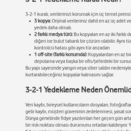
3-2-1 kuralı, verilerinizi korumak için üç temel prens
3 kopya:
Orijinal verileriniz dahil en az üç adet ve
yedek daha olmalı.
2 farklı medya türü:
Bu kopyaları en az iki farklı 
diğeri ise bulut tabanlı bir çözüm olabilir. Ayn
kontrolcü hatası gibi aynı tür arızadan
1 off-site (farklı konumda):
Kopyalardan en az bir
depolama veya başka bir ofis/şehirdeki bir sunucu
Bu yapı sayesinde yangın veya siber saldırı nedeniyle 
kurtarabileceğiniz kopyalar kalmasını sağlar.
3-2-1 Yedekleme Neden Önemlid
Veri kaybı, bireysel kullanıcıların dosyaları, fotoğraflar
gelir kaybı, müşteri güveninin zedelenmesi, yasal so
Dünya genelinde fidye yazılımları her geçen gün artar
bir risk noktası olması durumunu ortadan kaldırıyor. Ye