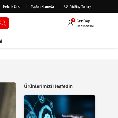
Tedarik Zinciri
Toptan Hizmetler
Visiting Turkey
3
Giriş Yap
Red Konsol
si
Ürünlerimizi Keşfedin