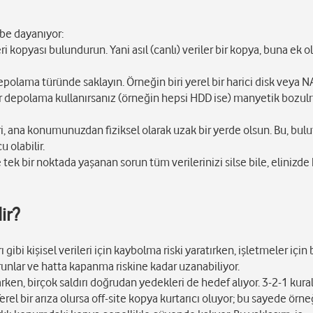
ibe dayanıyor:
ri kopyası bulundurun. Yani asıl (canlı) veriler bir kopya, buna ek ol
depolama türünde saklayın. Örneğin biri yerel bir harici disk veya N
ı tür depolama kullanırsanız (örneğin hepsi HDD ise) manyetik bozul
i, ana konumunuzdan fiziksel olarak uzak bir yerde olsun. Bu, bulu
 olabilir.
tek bir noktada yaşanan sorun tüm verilerinizi silse bile, elinizde
ir?
ı gibi kişisel verileri için kaybolma riski yaratırken, işletmeler için 
runlar ve hatta kapanma riskine kadar uzanabiliyor.
ken, birçok saldırı doğrudan yedekleri de hedef alıyor. 3-2-1 kural
rel bir arıza olursa off-site kopya kurtarıcı oluyor; bu sayede örne