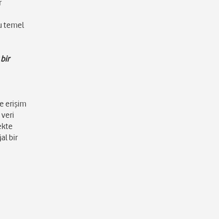
r
Bu temel
bir
ve erişim
 veri
ekte
al bir