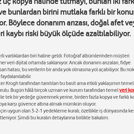
az üç kopya halinde tutmayı, bunları iki fark
 bunlardan birini mutlaka farklı bir ko
or. Böylece donanım arızası, doğal afet v
ri kaybı riski büyük ölçüde azaltılabiliyor.
li varlıklardan biri haline geldi. Fotoğraf albümlerinden müşteri
her veri dijital ortamda saklanıyor. Ancak donanım arızaları, fidye
insan hatası, bu verilerin bir anda yok olmasına yol açabiliyor. Bu no
aydalanılabilir.
ter Krogh tarafından tanıtılan bu basit ama etkili yaklaşımın temel
rulu. Bugün hâlâ birçok uzman ve kurum tarafından temel
veri k
 ile tek bir yedeğe güvenmek yerine, birden fazla kopya ve farklı 
yoya karşı güvence altına almak mümkün oluyor.
in uygun olan 3-2-1 yedekleme kuralı, özellikle iş dünyasında kesi
stleniyor. Şimdi bu kuralın detaylarına birlikte bakalım.