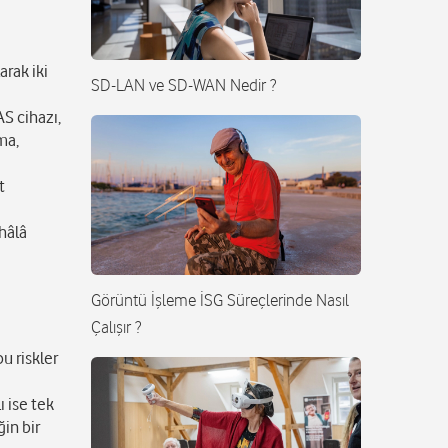
arak iki
SD-LAN ve SD-WAN Nedir ?
AS cihazı,
ma,
t
 hâlâ
Görüntü İşleme İSG Süreçlerinde Nasıl
Çalışır ?
bu riskler
ı ise tek
ğin bir