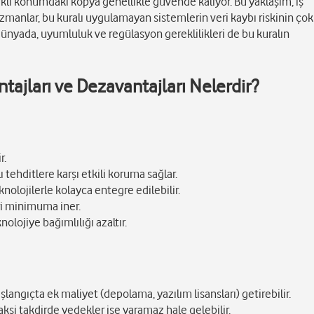
farklı konumdaki kopya genellikle güvende kalıyor. Bu yaklaşım, iş
. Uzmanlar, bu kuralı uygulamayan sistemlerin veri kaybı riskinin ço
ünyada, uyumluluk ve regülasyon gereklilikleri de bu kuralın
ajları ve Dezavantajları Nelerdir?
r.
lı tehditlere karşı etkili koruma sağlar.
nolojilerle kolayca entegre edilebilir.
eri minimuma iner.
nolojiye bağımlılığı azaltır.
langıçta ek maliyet (depolama, yazılım lisansları) getirebilir.
ksi takdirde yedekler işe yaramaz hale gelebilir.