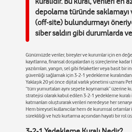
kuralıdır. Bu kural, verileri en 
depolama türünde saklamayı ve
(off-site) bulundurmayı öneriy
siber saldırı gibi durumlarda ve
Günümüzde veriler, bireyler ve kurumlar için en değer
kayıtlarına, finansal dosyalardan iş süreçlerine kadar 
yazılımları, yangın, sel gibi felaketler veya basit bir 
güvenliği sağlamak için 3-2-1 yedekleme kuralından f
Yaklaşık 20 yıl önce dijital varlık yönetimi uzmanı Pe
“tüm yumurtaları aynı sepete koymamak” üzerine ku
stratejisi olarak kabul edilen 3-2-1 yedekleme kuralı
katmanları oluşturarak verileri neredeyse her senar
Hem bireysel kullanıcılar hem de kurumsal ortamlar iç
sürekliliği ve hızlı kurtarma açısından hayati bir rol ü
3-2-1 Yedekleme Kuralı Nedir?