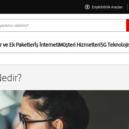
Erişilebilirlik Araçları
er ve Ek Paketler
İş İnterneti
Müşteri Hizmetleri
5G Teknoloji
edir?