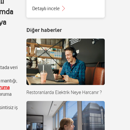
lı
Detaylı incele
numda
eya
Diğer haberler
ktada veri
 mantığı,
oruma
Restoranlarda Elektrik Neye Harcanır ?
koruma
ntisiz iş