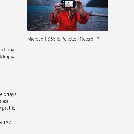
Microsoft 365 İş Paketleri Nelerdir ?
ını buna
lk kopya
le ortaya
ması,
 pratik,
man ve