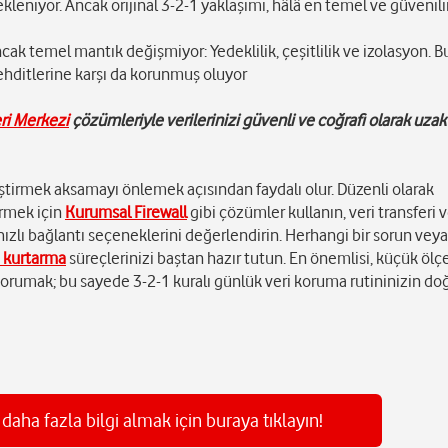
kleniyor. Ancak orijinal 3-2-1 yaklaşımı, hâlâ en temel ve güvenili
ncak temel mantık değişmiyor: Yedeklilik, çeşitlilik ve izolasyon. 
ehditlerine karşı da korunmuş oluyor
ri Merkezi
çözümleriyle verilerinizi güvenli ve coğrafi olarak uzak 
rmek aksamayı önlemek açısından faydalı olur. Düzenli olarak
irmek için
Kurumsal Firewall
gibi çözümler kullanın, veri transferi 
ızlı bağlantı seçeneklerini değerlendirin. Herhangi bir sorun veya
i kurtarma
süreçlerinizi baştan hazır tutun. En önemlisi, küçük ölç
korumak; bu sayede 3-2-1 kuralı günlük veri koruma rutininizin doğ
ha fazla bilgi almak için buraya tıklayın!