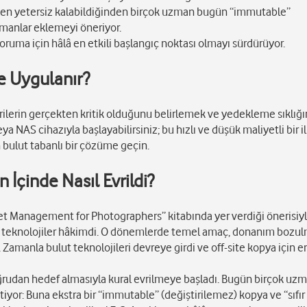
bazen yetersiz kalabildiğinden birçok uzman bugün “immutable”
tmanlar eklemeyi öneriyor.
uma için hâlâ en etkili başlangıç noktası olmayı sürdürüyor.
ve Uygulanır?
erilerin gerçekten kritik olduğunu belirlemek ve yedekleme sıklığ
ya NAS cihazıyla başlayabilirsiniz; bu hızlı ve düşük maliyetli bir i
n bulut tabanlı bir çözüme geçin.
İçinde Nasıl Evrildi?
sset Management for Photographers” kitabında yer verdiği önerisiy
 gibi teknolojiler hâkimdi. O dönemlerde temel amaç, donanım bozul
 Zamanla bulut teknolojileri devreye girdi ve off-site kopya için en
oğrudan hedef almasıyla kural evrilmeye başladı. Bugün birçok uz
tiyor: Buna ekstra bir “immutable” (değiştirilemez) kopya ve “sıfır