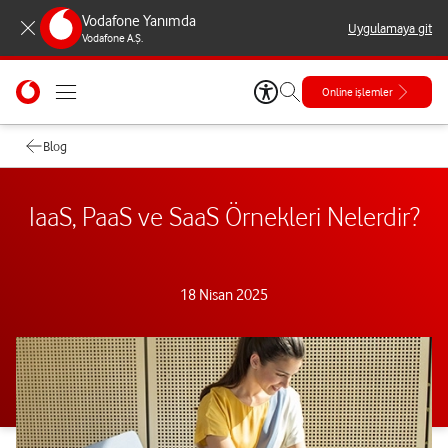
Vodafone Yanımda
Uygulamaya git
Vodafone A.Ş.
Online işlemler
Blog
IaaS, PaaS ve SaaS Örnekleri Nelerdir?
18 Nisan 2025