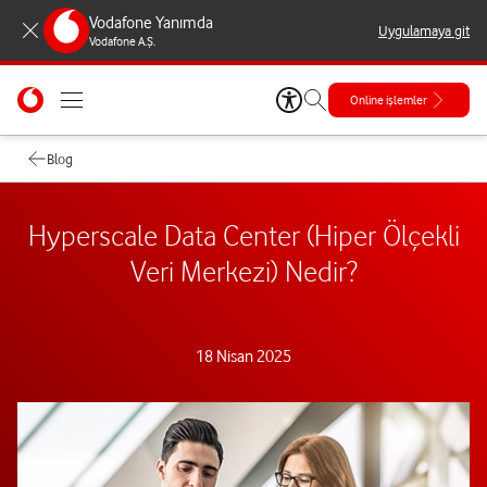
Vodafone Yanımda
Uygulamaya git
Vodafone A.Ş.
Online işlemler
Blog
Hyperscale Data Center (Hiper Ölçekli
Veri Merkezi) Nedir?
18 Nisan 2025