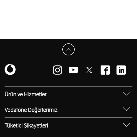
Ürün ve Hizmetler
Yanımda Uygulaması
Vodafone Değerlerimiz
Vodafone 4.5G
Sosyal Destek
Ürünler
Tüketici Şikayetleri
Erişilebilir Mağazalar
Toptan
Şikayet Talebi Oluşturma/Takibi