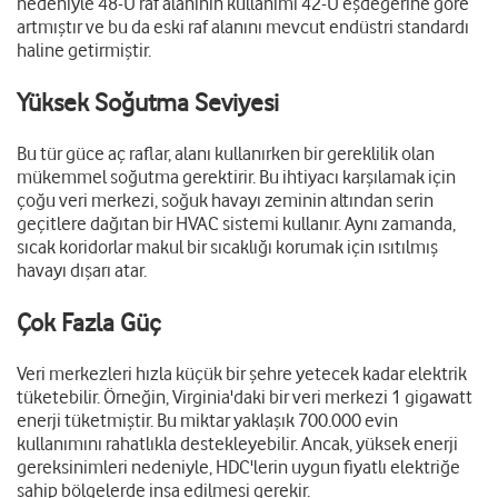
nedeniyle 48-U raf alanının kullanımı 42-U eşdeğerine göre
artmıştır ve bu da eski raf alanını mevcut endüstri standardı
haline getirmiştir.
Yüksek Soğutma Seviyesi
Bu tür güce aç raflar, alanı kullanırken bir gereklilik olan
mükemmel soğutma gerektirir. Bu ihtiyacı karşılamak için
çoğu veri merkezi, soğuk havayı zeminin altından serin
geçitlere dağıtan bir HVAC sistemi kullanır. Aynı zamanda,
sıcak koridorlar makul bir sıcaklığı korumak için ısıtılmış
havayı dışarı atar.
Çok Fazla Güç
Veri merkezleri hızla küçük bir şehre yetecek kadar elektrik
tüketebilir. Örneğin, Virginia'daki bir veri merkezi 1 gigawatt
enerji tüketmiştir. Bu miktar yaklaşık 700.000 evin
kullanımını rahatlıkla destekleyebilir. Ancak, yüksek enerji
gereksinimleri nedeniyle, HDC'lerin uygun fiyatlı elektriğe
sahip bölgelerde inşa edilmesi gerekir.