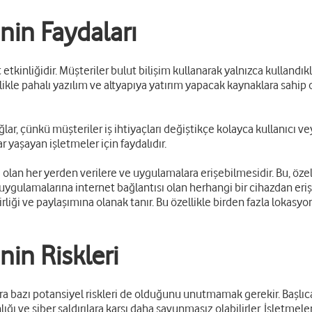
inin Faydaları
 etkinliğidir. Müşteriler bulut bilişim kullanarak yalnızca kullandı
kle pahalı yazılım ve altyapıya yatırım yapacak kaynaklara sahip o
ğlar, çünkü müşteriler iş ihtiyaçları değiştikçe kolayca kullanıcı ve
 yaşayan işletmeler için faydalıdır.
sı olan her yerden verilere ve uygulamalara erişebilmesidir. Bu, öz
ve uygulamalarına internet bağlantısı olan herhangi bir cihazdan erişe
rliği ve paylaşımına olanak tanır. Bu özellikle birden fazla lokasyon
nin Riskleri
ıra bazı potansiyel riskleri de olduğunu unutmamak gerekir. Başlıca
ğı ve siber saldırılara karşı daha savunmasız olabilirler. İşletme