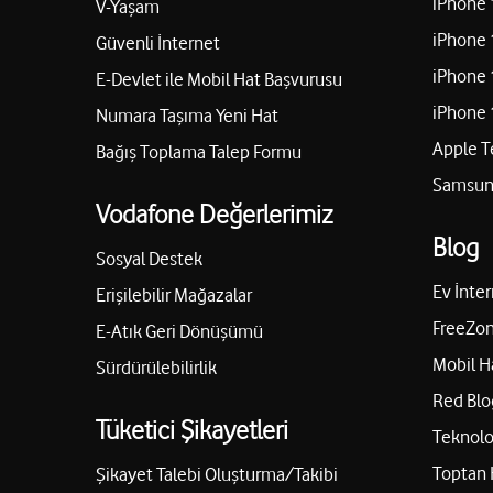
iPhone 
V-Yaşam
iPhone 
Güvenli İnternet
iPhone 
E-Devlet ile Mobil Hat Başvurusu
iPhone 
Numara Taşıma Yeni Hat
Apple T
Bağış Toplama Talep Formu
Samsung
Vodafone Değerlerimiz
Blog
Sosyal Destek
Ev İnter
Erişilebilir Mağazalar
FreeZon
E-Atık Geri Dönüşümü
Mobil H
Sürdürülebilirlik
Red Blo
Tüketici Şikayetleri
Teknolo
Toptan 
Şikayet Talebi Oluşturma/Takibi