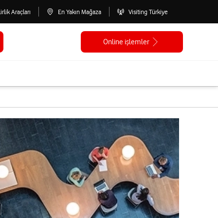
lirlik Araçları
En Yakın Mağaza
Visiting Türkiye
Online işlemler