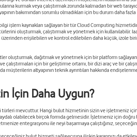
ularına kurmak veya çalıştırmak zorunda kalmadan bir web tarayıcısı 
apının bakımından sorumlu olmadıkları için bu durum daha fazla esn
 bilgi işlem kaynakları sağlayan bir tür Cloud Computing hizmetidi
türlerini oluşturmak, çalıştırmak ve yönetmek için kullanılabilir. Ia
t üzerinden erişilebilen ve kontrol edilebilen daha küçük, izole bi
er oluşturmak, dağıtmak ve yönetmek için bir platform sağlayan bir
 çalıştırmaları için bir geliştirme ortamı, bir dizi araç ve bir çal
u da müşterilerin altyapının teknik ayrıntıları hakkında endişele
zin İçin Daha Uygun?
isi türleri mevcuttur. Hangi bulut hizmetinin sizin ve işletmeniz i
n faydalı olabilecek birçok formda gelmesidir. İşletmeniz için doğr
işletmenize entegrasyonu ile neyi başarmaya çalıştığınız, seçeceğin
, seçeceğiniz bulut hizmeti sağlayıcısına ilişkin kararınızı da etkil