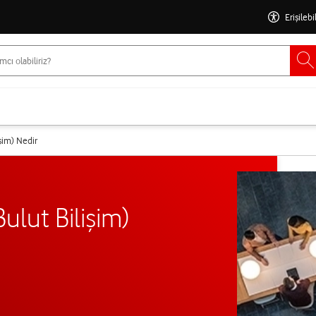
Erişilebi
şim) Nedir
lut Bilişim)