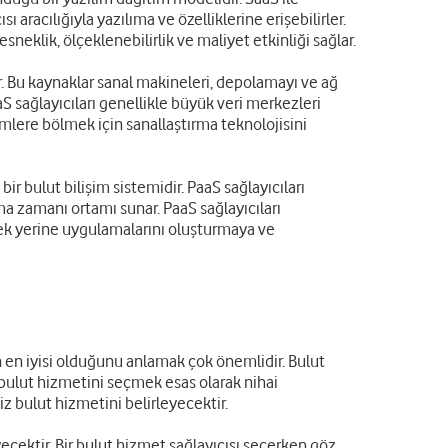
aracılığıyla yazılıma ve özelliklerine erişebilirler.
eklik, ölçeklenebilirlik ve maliyet etkinliği sağlar.
r. Bu kaynaklar sanal makineleri, depolamayı ve ağ
aS sağlayıcıları genellikle büyük veri merkezleri
rimlere bölmek için sanallaştırma teknolojisini
 bulut bilişim sistemidir. PaaS sağlayıcıları
ışma zamanı ortamı sunar. PaaS sağlayıcıları
nmek yerine uygulamalarını oluşturmaya ve
çin en iyisi olduğunu anlamak çok önemlidir. Bulut
u bulut hizmetini seçmek esas olarak nihai
iz bulut hizmetini belirleyecektir.
eyecektir. Bir bulut hizmet sağlayıcısı seçerken göz