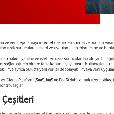
ımları ve veri depolamayı internet üzerinden sunma ve bunlara erişme
rılan uzak sunuculardaki veri ve uygulamalara erişmesine ve bunla
ından bakımı yapılan ve işletilen uzak sunuculardan oluşan bir ağdır
sını sağlamak için birden fazla konuma yayılmıştır. Kullanıcılar bu
ebilir ve ayrıca bulutta yeni veriler depolayabilir veya yeni uygulama
met Olarak Platform (
SaaS, IaaS ve PaaS
) dahil olmak üzere birkaç f
ontrol sağlar.
 Çeşitleri
ndırdığı ve bunları internet üzerinden müşterilerin kullanımına su