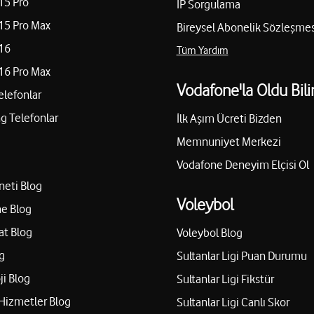
15 Pro
IP Sorgulama
15 Pro Max
Bireysel Abonelik Sözleşmes
16
Tüm Yardım
16 Pro Max
Vodafone'la Oldu Bili
elefonlar
 Telefonlar
İlk Aşım Ücreti Bizden
Memnuniyet Merkezi
Vodafone Deneyim Elçisi Ol
neti Blog
Voleybol
e Blog
at Blog
Voleybol Blog
g
Sultanlar Ligi Puan Durumu
ji Blog
Sultanlar Ligi Fikstür
Hizmetler Blog
Sultanlar Ligi Canlı Skor