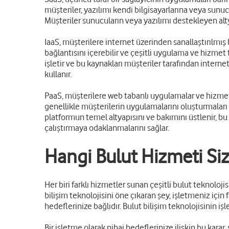
müşteriler, yazılımı kendi bilgisayarlarına veya sunuc
Müşteriler sunucuların veya yazılımı destekleyen alty
IaaS, müşterilere internet üzerinden sanallaştırılmış
bağlantısını içerebilir ve çeşitli uygulama ve hizmet 
işletir ve bu kaynakları müşteriler tarafından interne
kullanır.
PaaS, müşterilere web tabanlı uygulamalar ve hizmetl
genellikle müşterilerin uygulamalarını oluşturmaları ve
platformun temel altyapısını ve bakımını üstlenir, b
çalıştırmaya odaklanmalarını sağlar.
Hangi Bulut Hizmeti Si
Her biri farklı hizmetler sunan çeşitli bulut teknoloj
bilişim teknolojisini öne çıkaran şey, işletmeniz içi
hedeflerinize bağlıdır. Bulut bilişim teknolojisinin 
Bir işletme olarak nihai hedeflerinize ilişkin bu karar