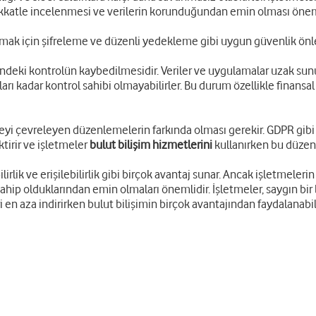
dikkatle incelenmesi ve verilerin korunduğundan emin olması önem
orumak için şifreleme ve düzenli yedekleme gibi uygun güvenlik ön
rindeki kontrolün kaybedilmesidir. Veriler ve uygulamalar uzak su
ı kadar kontrol sahibi olmayabilirler. Bu durum özellikle finansal bi
eyi çevreleyen düzenlemelerin farkında olması gerekir. GDPR gibi 
tirir ve işletmeler
bulut bilişim hizmetlerini
kullanırken bu düzen
lirlik ve erişilebilirlik gibi birçok avantaj sunar. Ancak işletmeler
ip olduklarından emin olmaları önemlidir. İşletmeler, saygın bir bu
i en aza indirirken bulut bilişimin birçok avantajından faydalanabili