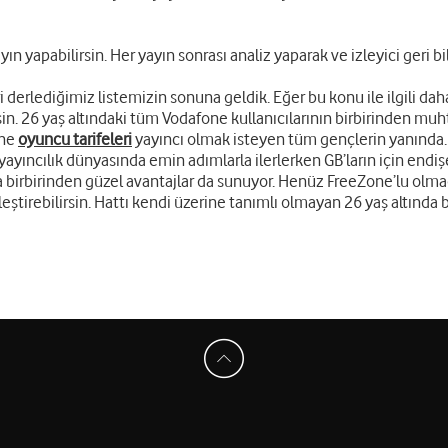
ın yapabilirsin. Her yayın sonrası analiz yaparak ve izleyici geri bil
 derlediğimiz listemizin sonuna geldik. Eğer bu konu ile ilgili dah
rsin. 26 yaş altındaki tüm Vodafone kullanıcılarının birbirinden mu
one
oyuncu tarifeleri
yayıncı olmak isteyen tüm gençlerin yanında. 
ayıncılık dünyasında emin adımlarla ilerlerken GB’ların için end
rına birbirinden güzel avantajlar da sunuyor. Henüz FreeZone’lu olm
ştirebilirsin. Hattı kendi üzerine tanımlı olmayan 26 yaş altında 