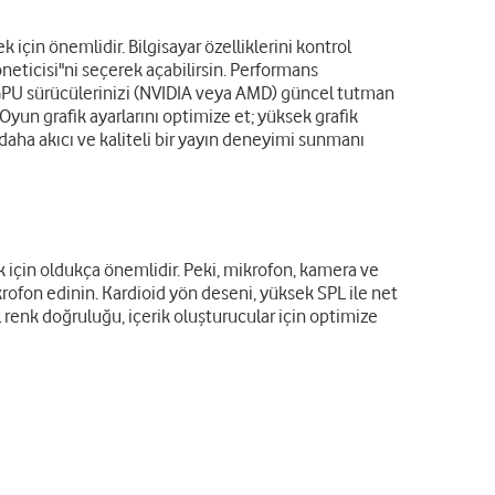
için önemlidir. Bilgisayar özelliklerini kontrol
eticisi"ni seçerek açabilirsin. Performans
en GPU sürücülerinizi (NVIDIA veya AMD) güncel tutman
Oyun grafik ayarlarını optimize et; yüksek grafik
e daha akıcı ve kaliteli bir yayın deneyimi sunmanı
 için oldukça önemlidir. Peki, mikrofon, kamera ve
rofon edinin. Kardioid yön deseni, yüksek SPL ile net
 renk doğruluğu, içerik oluşturucular için optimize