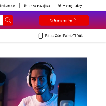
lirlik Araçları
En Yakın Mağaza
Visiting Turkey
Online işlemler
Fatura Öde | Paket/TL Yükle