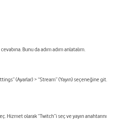
un cevabına. Bunu da adım adım anlatalım.
tings” (Ayarlar) > “Stream” (Yayın) seçeneğine git.
ç. Hizmet olarak “Twitch”i seç ve yayın anahtarını