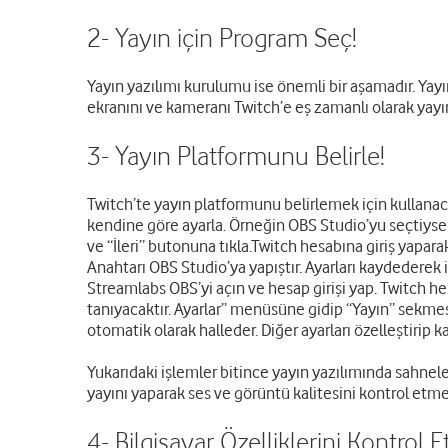
2- Yayın için Program Seç!
Yayın yazılımı kurulumu ise önemli bir aşamadır. Yayı
ekranını ve kameranı Twitch’e eş zamanlı olarak yayı
3- Yayın Platformunu Belirle!
Twitch’te yayın platformunu belirlemek için kullanaca
kendine göre ayarla. Örneğin OBS Studio’yu seçtiysen
ve “İleri” butonuna tıkla.Twitch hesabına giriş yapara
Anahtarı OBS Studio’ya yapıştır. Ayarları kaydedere
Streamlabs OBS’yi açın ve hesap girişi yap. Twitch h
tanıyacaktır. Ayarlar” menüsüne gidip “Yayın” sekmes
otomatik olarak halleder. Diğer ayarları özelleştiri
Yukarıdaki işlemler bitince yayın yazılımında sahnel
yayını yaparak ses ve görüntü kalitesini kontrol etme
4- Bilgisayar Özelliklerini Kontrol Et