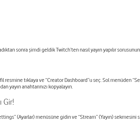
ladıktan sonra şimdi geldik Twitch’ten nasıl yayın yapılır sorusun
fil resmine tıklaya ve “Creator Dashboard”u seç. Sol menüden “Set
dan yayın anahtarınızı kopyalayın.
 Gir!
ttings” (Ayarlar) menüsüne gidin ve “Stream” (Yayın) sekmesini se