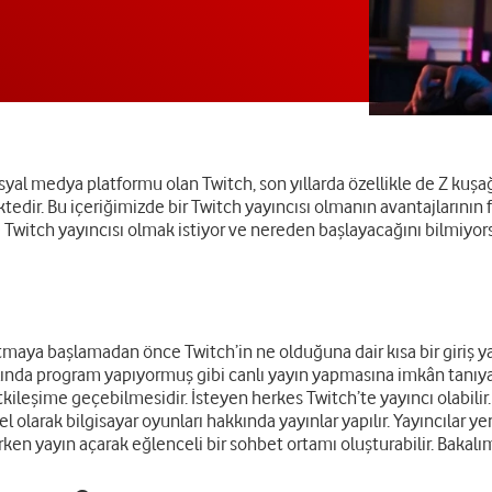
syal medya platformu olan Twitch, son yıllarda özellikle de Z kuşağ
ektedir. Bu içeriğimizde bir Twitch yayıncısı olmanın avantajlarının 
e Twitch yayıncısı olmak istiyor ve nereden başlayacağını bilmiyor
aya başlamadan önce Twitch’in ne olduğuna dair kısa bir giriş yap
nalında program yapıyormuş gibi canlı yayın yapmasına imkân tanıya
da etkileşime geçebilmesidir. İsteyen herkes Twitch’te yayıncı olab
olarak bilgisayar oyunları hakkında yayınlar yapılır. Yayıncılar ye
arken yayın açarak eğlenceli bir sohbet ortamı oluşturabilir. Bakalı