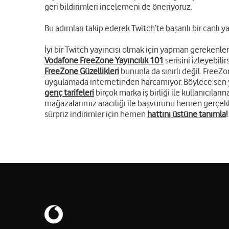
geri bildirimleri incelemeni de öneriyoruz.
Bu adımları takip ederek Twitch’te başarılı bir canlı yay
İyi bir Twitch yayıncısı olmak için yapman gerekenleri
Vodafone FreeZone Yayıncılık 101
serisini izleyebili
FreeZone Güzellikleri
bununla da sınırlı değil. FreeZ
uygulamada internetinden harcamıyor. Böylece sen y
genç tarifeleri
birçok marka iş birliği ile kullanıcıla
mağazalarımız aracılığı ile başvurunu hemen gerçekle
sürpriz indirimler için hemen
hattını üstüne tanımla
!