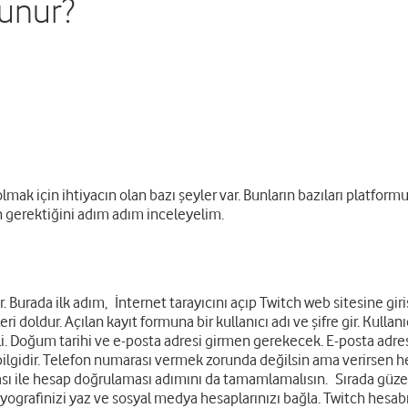
lunur?
mak için ihtiyacın olan bazı şeyler var. Bunların bazıları platformu
an gerektiğini adım adım inceleyelim.
. Burada ilk adım, İnternet tarayıcını açıp Twitch web sitesine gi
i doldur. Açılan kayıt formuna bir kullanıcı adı ve şifre gir. Kullanı
i. Doğum tarihi ve e-posta adresi girmen gerekecek. E-posta adres
r bilgidir. Telefon numarası vermek zorunda değilsin ama verirsen h
 ile hesap doğrulaması adımını da tamamlamalısın. Sırada güzel bi
biyografinizi yaz ve sosyal medya hesaplarınızı bağla. Twitch hesabı