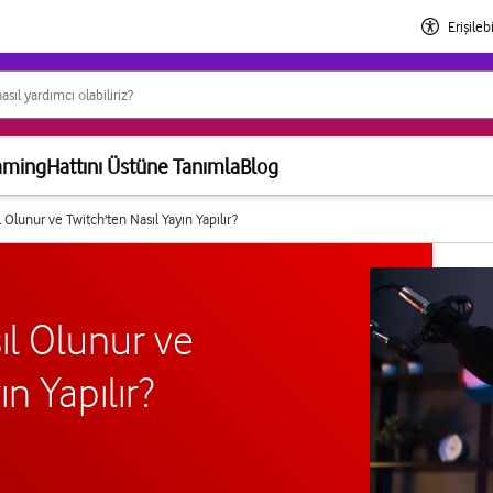
Erişilebi
aming
Hattını Üstüne Tanımla
Blog
l Olunur ve Twitch'ten Nasıl Yayın Yapılır?
ıl Olunur ve
n Yapılır?