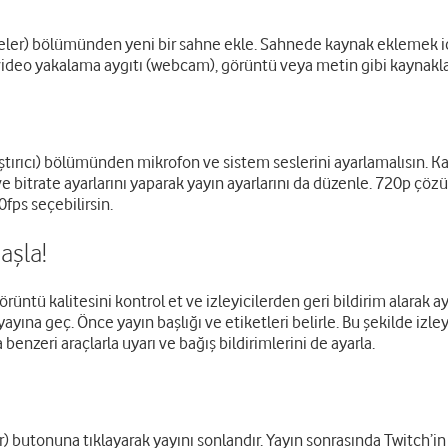
ler) bölümünden yeni bir sahne ekle. Sahnede kaynak eklemek iç
ideo yakalama aygıtı (webcam), görüntü veya metin gibi kaynaklar
tırıcı) bölümünden mikrofon ve sistem seslerini ayarlamalısın. Ka
e bitrate ayarlarını yaparak yayın ayarlarını da düzenle. 720p çö
0fps seçebilirsin.
aşla!
ntü kalitesini kontrol et ve izleyicilerden geri bildirim alarak ay
yına geç. Önce yayın başlığı ve etiketleri belirle. Bu şekilde izley
benzeri araçlarla uyarı ve bağış bildirimlerini de ayarla.
butonuna tıklayarak yayını sonlandır. Yayın sonrasında Twitch’in ana