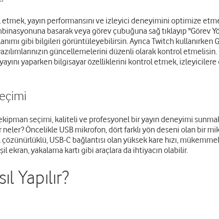
l etmek, yayın performansını ve izleyici deneyimini optimize etmek 
ombinasyonuna basarak veya görev çubuğuna sağ tıklayıp "Görev Yön
anımı gibi bilgileri görüntüleyebilirsin. Ayrıca Twitch kullanırk
azılımlarınızın güncellemelerini düzenli olarak kontrol etmelisin. 
 yayını yaparken bilgisayar özelliklerini kontrol etmek, izleyiciler
eçimi
kipman seçimi, kaliteli ve profesyonel bir yayın deneyimi sunmak
eler? Öncelikle USB mikrofon, dört farklı yön deseni olan bir mik
ek çözünürlüklü, USB-C bağlantısı olan yüksek kare hızı, mükemmel
ekran, yakalama kartı gibi araçlara da ihtiyacın olabilir.
ıl Yapılır?