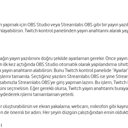
n yapmak için OBS Studio veya Streamlabs OBS gibi bir yayın yazıl
nlayabilirsin. Twitch kontrol panelinden yayın anahtarını alarak y
ğın yayın yazılımını doğru şekilde ayarlaman gerekir. Önce yayın ya
 ilk kez açtığında OBS Studio otomatik olarak yapılandırma sihirba
k yayın anahtarın alabilirsin. Bunu Twitch kontrol panelide “Ayarla
k işlemi tamamla. Seçtiğiniz yazılım Streamlabs OBS ise yine Str
esabınızla Streamlabs OBS’ye giriş yapman lazım. Bu işlem, Twitch
ini seçmelisin. Eğer gerekli olursa, Twitch yayın anahtarını buray
p kaydederek işlemi tamamlaman yeterli.
er oluşturabilirsin ve ekran yakalama, webcam, mikrofon gibi kayna
n de önemli bir adım. Her şeyin düzgün çalıştığından emin oldukta
!