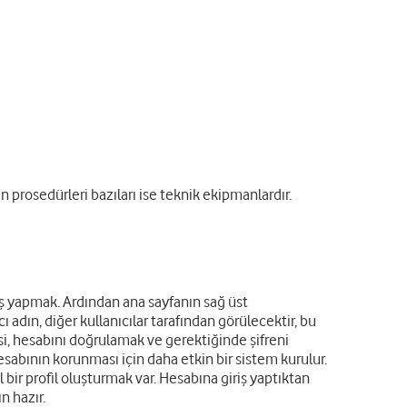
n prosedürleri bazıları ise teknik ekipmanlardır.
riş yapmak. Ardından ana sayfanın sağ üst
cı adın, diğer kullanıcılar tarafından görülecektir, bu
i, hesabını doğrulamak ve gerektiğinde şifreni
esabının korunması için daha etkin bir sistem kurulur.
r profil oluşturmak var. Hesabına giriş yaptıktan
n hazır.