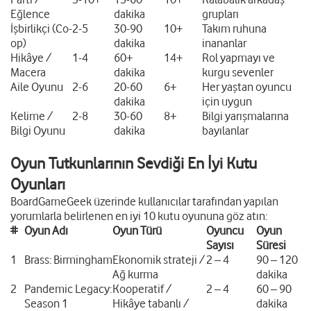
Eğlence
dakika
grupları
İşbirlikçi (Co-
2-5
30-90
10+
Takım ruhuna
op)
dakika
inananlar
Hikâye /
1-4
60+
14+
Rol yapmayı ve
Macera
dakika
kurgu sevenler
Aile Oyunu
2-6
20-60
6+
Her yaştan oyuncu
dakika
için uygun
Kelime /
2-8
30-60
8+
Bilgi yarışmalarına
Bilgi Oyunu
dakika
bayılanlar
Oyun Tutkunlarının Sevdiği En İyi Kutu
Oyunları
BoardGameGeek üzerinde kullanıcılar tarafından yapılan
yorumlarla belirlenen en iyi 10 kutu oyununa göz atın:
#
Oyun Adı
Oyun Türü
Oyuncu
Oyun
Sayısı
Süresi
1
Brass: Birmingham
Ekonomik strateji /
2 – 4
90 – 120
Ağ kurma
dakika
2
Pandemic Legacy:
Kooperatif /
2 – 4
60 – 90
Season 1
Hikâye tabanlı /
dakika