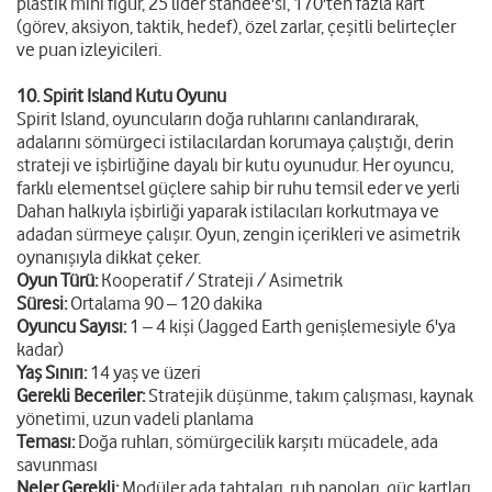
plastik mini figür, 25 lider standee'si, 170'ten fazla kart
(görev, aksiyon, taktik, hedef), özel zarlar, çeşitli belirteçler
ve puan izleyicileri.
10. Spirit Island Kutu Oyunu
Spirit Island, oyuncuların doğa ruhlarını canlandırarak,
adalarını sömürgeci istilacılardan korumaya çalıştığı, derin
strateji ve işbirliğine dayalı bir kutu oyunudur. Her oyuncu,
farklı elementsel güçlere sahip bir ruhu temsil eder ve yerli
Dahan halkıyla işbirliği yaparak istilacıları korkutmaya ve
adadan sürmeye çalışır. Oyun, zengin içerikleri ve asimetrik
oynanışıyla dikkat çeker.
Oyun Türü:
Kooperatif / Strateji / Asimetrik
Süresi:
Ortalama 90 – 120 dakika
Oyuncu Sayısı:
1 – 4 kişi (Jagged Earth genişlemesiyle 6'ya
kadar)
Yaş Sınırı:
14 yaş ve üzeri
Gerekli Beceriler:
Stratejik düşünme, takım çalışması, kaynak
yönetimi, uzun vadeli planlama
Teması:
Doğa ruhları, sömürgecilik karşıtı mücadele, ada
savunması
Neler Gerekli:
Modüler ada tahtaları, ruh panoları, güç kartları,