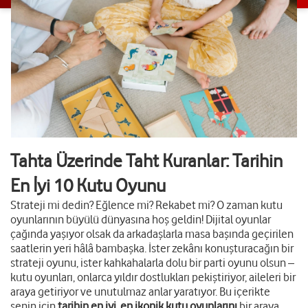
Tahta Üzerinde Taht Kuranlar: Tarihin
En İyi 10 Kutu Oyunu
Strateji mi dedin? Eğlence mi? Rekabet mi? O zaman kutu
oyunlarının büyülü dünyasına hoş geldin! Dijital oyunlar
çağında yaşıyor olsak da arkadaşlarla masa başında geçirilen
saatlerin yeri hâlâ bambaşka. İster zekânı konuşturacağın bir
strateji oyunu, ister kahkahalarla dolu bir parti oyunu olsun –
kutu oyunları, onlarca yıldır dostlukları pekiştiriyor, aileleri bir
araya getiriyor ve unutulmaz anlar yaratıyor. Bu içerikte
senin için
tarihin en iyi, en ikonik kutu oyunlarını
bir araya