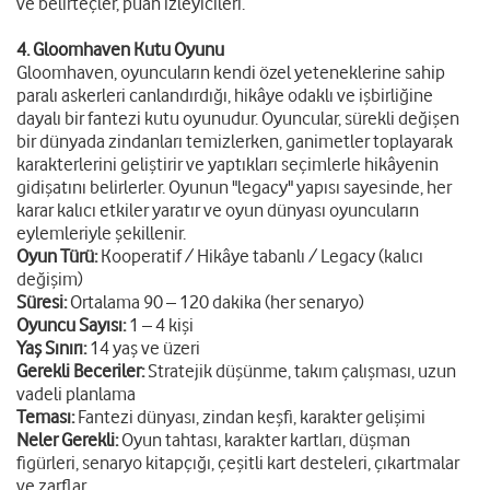
ve belirteçler, puan izleyicileri.
4. Gloomhaven Kutu Oyunu
Gloomhaven, oyuncuların kendi özel yeteneklerine sahip
paralı askerleri canlandırdığı, hikâye odaklı ve işbirliğine
dayalı bir fantezi kutu oyunudur. Oyuncular, sürekli değişen
bir dünyada zindanları temizlerken, ganimetler toplayarak
karakterlerini geliştirir ve yaptıkları seçimlerle hikâyenin
gidişatını belirlerler. Oyunun "legacy" yapısı sayesinde, her
karar kalıcı etkiler yaratır ve oyun dünyası oyuncuların
eylemleriyle şekillenir.
Oyun Türü:
Kooperatif / Hikâye tabanlı / Legacy (kalıcı
değişim)
Süresi:
Ortalama 90 – 120 dakika (her senaryo)
Oyuncu Sayısı:
1 – 4 kişi
Yaş Sınırı:
14 yaş ve üzeri
Gerekli Beceriler:
Stratejik düşünme, takım çalışması, uzun
vadeli planlama
Teması:
Fantezi dünyası, zindan keşfi, karakter gelişimi
Neler Gerekli:
Oyun tahtası, karakter kartları, düşman
figürleri, senaryo kitapçığı, çeşitli kart desteleri, çıkartmalar
ve zarflar.