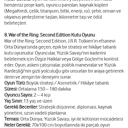
benzersiz proje kartı, oyuncu panoları, kaynak küpleri
(MegaKredi, çelik, titanyum, bitki, enerji, ısı), şehir, orman ve
okyanus yerleştirme taşları, kilometre taşı ve ödül
belirteçleri.
8. War of the Ring: Second Edition Kutu Oyunu
War of the Ring: Second Edition, J.R.R. Tolkien’in efsanevi
Orta Dünya’sında geçen, epik bir strateji ve hikâye tabanlı
kutu oyunudur. Oyuncular, Yüzük Savaşı'nın kaderini
belirlemek için Özgür Halklar veya Gölge Güçleri'ni kontrol
eder. Oyun, askeri çatışmalar, politik manevralar ve Yüzük
Kardeşliği'nin gizli yolculuğu gibi unsurları bir araya getirerek
derin ve zengin bir deneyim sunar.
Oyun Türü:
Büyük strateji / Asimetrik / Hikâye tabanlı
Süresi:
Ortalama 150 – 180 dakika
Oyuncu Sayısı:
2 – 4 kişi
Yaş Sınırı:
13 yaş ve üzeri
Gerekli Beceriler:
Stratejik düşünme, diplomasi, kaynak
yönetimi, uzun vadeli planlama
Teması:
Orta Dünya, Yüzük Savaşı, iyi ile kötünün mücadelesi
Neler Gerekli:
70x100 cm boyutlarında iki parçalı oyun