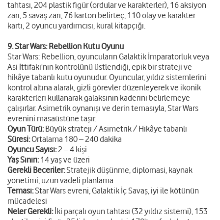
tahtası, 204 plastik figür (ordular ve karakterler), 16 aksiyon
zarı, 5 savaş zarı, 76 karton belirteç, 110 olay ve karakter
kartı, 2 oyuncu yardımcısı, kural kitapçığı.
9. Star Wars: Rebellion Kutu Oyunu
Star Wars: Rebellion, oyuncuların Galaktik İmparatorluk veya
Asi İttifakı'nın kontrolünü üstlendiği, epik bir strateji ve
hikâye tabanlı kutu oyunudur. Oyuncular, yıldız sistemlerini
kontrol altına alarak, gizli görevler düzenleyerek ve ikonik
karakterleri kullanarak galaksinin kaderini belirlemeye
çalışırlar. Asimetrik oynanışı ve derin temasıyla, Star Wars
evrenini masaüstüne taşır.
Oyun Türü:
Büyük strateji / Asimetrik / Hikâye tabanlı
Süresi:
Ortalama 180 – 240 dakika
Oyuncu Sayısı:
2 – 4 kişi
Yaş Sınırı:
14 yaş ve üzeri
Gerekli Beceriler:
Stratejik düşünme, diplomasi, kaynak
yönetimi, uzun vadeli planlama
Teması:
Star Wars evreni, Galaktik İç Savaş, iyi ile kötünün
mücadelesi
Neler Gerekli:
İki parçalı oyun tahtası (32 yıldız sistemi), 153