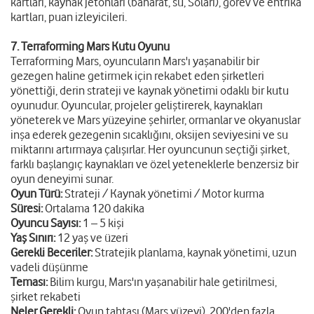
kartları, kaynak jetonları (baharat, su, Solari), görev ve entrika
kartları, puan izleyicileri.
7. Terraforming Mars Kutu Oyunu
Terraforming Mars, oyuncuların Mars'ı yaşanabilir bir
gezegen haline getirmek için rekabet eden şirketleri
yönettiği, derin strateji ve kaynak yönetimi odaklı bir kutu
oyunudur. Oyuncular, projeler geliştirerek, kaynakları
yöneterek ve Mars yüzeyine şehirler, ormanlar ve okyanuslar
inşa ederek gezegenin sıcaklığını, oksijen seviyesini ve su
miktarını artırmaya çalışırlar. Her oyuncunun seçtiği şirket,
farklı başlangıç kaynakları ve özel yeteneklerle benzersiz bir
oyun deneyimi sunar.
Oyun Türü:
Strateji / Kaynak yönetimi / Motor kurma
Süresi:
Ortalama 120 dakika
Oyuncu Sayısı:
1 – 5 kişi
Yaş Sınırı:
12 yaş ve üzeri
Gerekli Beceriler:
Stratejik planlama, kaynak yönetimi, uzun
vadeli düşünme
Teması:
Bilim kurgu, Mars'ın yaşanabilir hale getirilmesi,
şirket rekabeti
Neler Gerekli:
Oyun tahtası (Mars yüzeyi), 200'den fazla