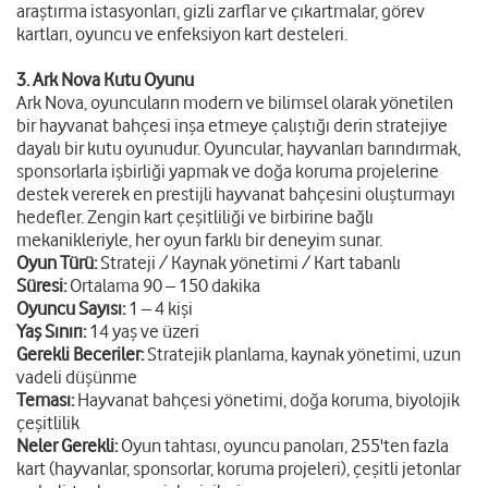
araştırma istasyonları, gizli zarflar ve çıkartmalar, görev
kartları, oyuncu ve enfeksiyon kart desteleri.
3. Ark Nova Kutu Oyunu
Ark Nova, oyuncuların modern ve bilimsel olarak yönetilen
bir hayvanat bahçesi inşa etmeye çalıştığı derin stratejiye
dayalı bir kutu oyunudur. Oyuncular, hayvanları barındırmak,
sponsorlarla işbirliği yapmak ve doğa koruma projelerine
destek vererek en prestijli hayvanat bahçesini oluşturmayı
hedefler. Zengin kart çeşitliliği ve birbirine bağlı
mekanikleriyle, her oyun farklı bir deneyim sunar.
Oyun Türü:
Strateji / Kaynak yönetimi / Kart tabanlı
Süresi:
Ortalama 90 – 150 dakika
Oyuncu Sayısı:
1 – 4 kişi
Yaş Sınırı:
14 yaş ve üzeri
Gerekli Beceriler:
Stratejik planlama, kaynak yönetimi, uzun
vadeli düşünme
Teması:
Hayvanat bahçesi yönetimi, doğa koruma, biyolojik
çeşitlilik
Neler Gerekli:
Oyun tahtası, oyuncu panoları, 255'ten fazla
kart (hayvanlar, sponsorlar, koruma projeleri), çeşitli jetonlar