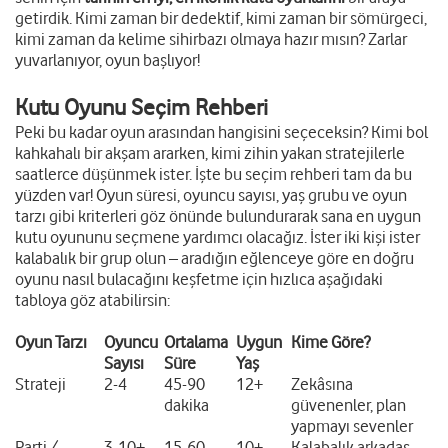
getirdik. Kimi zaman bir dedektif, kimi zaman bir sömürgeci,
kimi zaman da kelime sihirbazı olmaya hazır mısın? Zarlar
yuvarlanıyor, oyun başlıyor!
Kutu Oyunu Seçim Rehberi
Peki bu kadar oyun arasından hangisini seçeceksin? Kimi bol
kahkahalı bir akşam ararken, kimi zihin yakan stratejilerle
saatlerce düşünmek ister. İşte bu seçim rehberi tam da bu
yüzden var! Oyun süresi, oyuncu sayısı, yaş grubu ve oyun
tarzı gibi kriterleri göz önünde bulundurarak sana en uygun
kutu oyununu seçmene yardımcı olacağız. İster iki kişi ister
kalabalık bir grup olun – aradığın eğlenceye göre en doğru
oyunu nasıl bulacağını keşfetme için hızlıca aşağıdaki
tabloya göz atabilirsin:
Oyun Tarzı
Oyuncu
Ortalama
Uygun
Kime Göre?
Sayısı
Süre
Yaş
Strateji
2-4
45-90
12+
Zekâsına
dakika
güvenenler, plan
yapmayı sevenler
Parti /
3-10+
15-60
10+
Kalabalık arkadaş