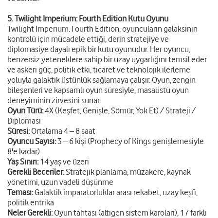
5. Twilight Imperium: Fourth Edition Kutu Oyunu
Twilight Imperium: Fourth Edition, oyuncuların galaksinin
kontrolü için mücadele ettiği, derin stratejiye ve
diplomasiye dayalı epik bir kutu oyunudur. Her oyuncu,
benzersiz yeteneklere sahip bir uzay uygarlığını temsil eder
ve askeri güç, politik etki, ticaret ve teknolojik ilerleme
yoluyla galaktik üstünlük sağlamaya çalışır. Oyun, zengin
bileşenleri ve kapsamlı oyun süresiyle, masaüstü oyun
deneyiminin zirvesini sunar.
Oyun Türü:
4X (Keşfet, Genişle, Sömür, Yok Et) / Strateji /
Diplomasi
Süresi:
Ortalama 4 – 8 saat
Oyuncu Sayısı:
3 – 6 kişi (Prophecy of Kings genişlemesiyle
8'e kadar)
Yaş Sınırı:
14 yaş ve üzeri
Gerekli Beceriler:
Stratejik planlama, müzakere, kaynak
yönetimi, uzun vadeli düşünme
Teması:
Galaktik imparatorluklar arası rekabet, uzay keşfi,
politik entrika
Neler Gerekli:
Oyun tahtası (altıgen sistem karoları), 17 farklı