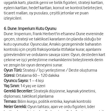
uygarlık kartı, plastik gemi ve birlik figürleri, strateji kartları,
eylem kartları, hedef kartları, komut ve kontrol belirteçleri,
ticaret malları, oy pusulası, çeşitli jetonlar ve puan
izleyicileri.
6. Dune: Imperium Kutu Oyunu
Dune: Imperium, Frank Herbert'in efsanevi Dune evreninde
geçen, strateji ve taktiksel kararların ön planda olduğu bir
kutu oyunudur. Oyuncular, Arrakis gezegeninde baharatın
kontrolü için çeşitli fraksiyonlarla ittifaklar kurar, ajanlarını
görevlendirir ve ordularını savaşa sürer. Oyun, desteden kart
çekme ve işçi yerleştirme mekaniklerini birleştirerek derin
ve zengin bir oyun deneyimi sunar.
Oyun Türü:
Strateji / İşçi yerleştirme / Deste oluşturma
Süresi:
Ortalama 60 – 120 dakika
Oyuncu Sayısı:
1 – 4 kişi
Yaş Sınırı:
14 yaş ve üzeri
Gerekli Beceriler:
Stratejik düşünme, kaynak yönetimi,
diplomasi, taktiksel planlama
Teması:
Bilim kurgu, politik entrika, kaynak kontrolü
Neler Gerekli:
Oyun tahtası, ajan ve ordu figürleri, lider