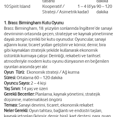
tabanlı
dakika
10
Spirit Island
Kooperatif /
1 – 4 (6'ya
90 – 120
Strateji / Asimetrik
kadar)
dakika
1. Brass: Birmingham Kutu Oyunu
Brass: Birmingham, 18. yüzyılın sonlarında İngiltere’de sanayi
devriminin ortasında geçen, stratejiye ve kaynak yönetimine
dayalı zengin içerikli bir kutu oyunudur. Oyuncular, sanayi
ağlarını kurar, ticaret yolları geliştirir ve kömür, demir, bira
gibi kaynakları stratejik şekilde kullanarak ekonomik
üstünlük kurmaya çalışır. Derinliği, rekabeti ve tarihsel
atmosferiyle modern kutu oyunu dünyasının en beğenilen
oyunları arasında yer alır.
Oyun Türü:
Ekonomik strateji / Ağ kurma
Süresi:
Ortalama 60 – 120 dakika
Oyuncu Sayısı:
2 – 4 kişi
Yaş Sınırı:
14 yaş ve üzeri
Gerekli Beceriler:
Planlama, kaynak yönetimi, stratejik
düşünme, matematiksel öngörü
Teması:
Sanayi devrimi, ticaret, ekonomik rekabet
Neler Gerekli:
Oyun tahtası, bağlantı ve endüstri taşları,
kaynak jetonları (kömür, demir, bira), kart destesi, para, puan