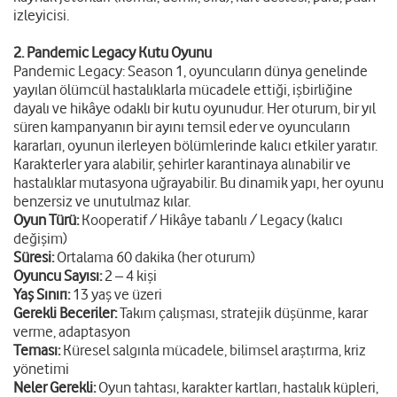
izleyicisi.
2. Pandemic Legacy Kutu Oyunu
Pandemic Legacy: Season 1, oyuncuların dünya genelinde
yayılan ölümcül hastalıklarla mücadele ettiği, işbirliğine
dayalı ve hikâye odaklı bir kutu oyunudur. Her oturum, bir yıl
süren kampanyanın bir ayını temsil eder ve oyuncuların
kararları, oyunun ilerleyen bölümlerinde kalıcı etkiler yaratır.
Karakterler yara alabilir, şehirler karantinaya alınabilir ve
hastalıklar mutasyona uğrayabilir. Bu dinamik yapı, her oyunu
benzersiz ve unutulmaz kılar.
Oyun Türü:
Kooperatif / Hikâye tabanlı / Legacy (kalıcı
değişim)
Süresi:
Ortalama 60 dakika (her oturum)
Oyuncu Sayısı:
2 – 4 kişi
Yaş Sınırı:
13 yaş ve üzeri
Gerekli Beceriler:
Takım çalışması, stratejik düşünme, karar
verme, adaptasyon
Teması:
Küresel salgınla mücadele, bilimsel araştırma, kriz
yönetimi
Neler Gerekli:
Oyun tahtası, karakter kartları, hastalık küpleri,