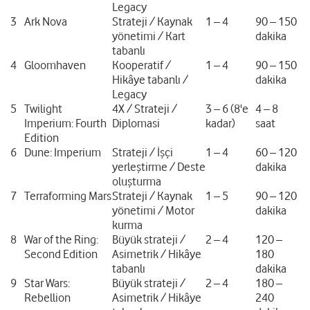
Legacy
3
Ark Nova
Strateji / Kaynak
1 – 4
90 – 150
yönetimi / Kart
dakika
tabanlı
4
Gloomhaven
Kooperatif /
1 – 4
90 – 150
Hikâye tabanlı /
dakika
Legacy
5
Twilight
4X / Strateji /
3 – 6 (8'e
4 – 8
Imperium: Fourth
Diplomasi
kadar)
saat
Edition
6
Dune: Imperium
Strateji / İşçi
1 – 4
60 – 120
yerleştirme / Deste
dakika
oluşturma
7
Terraforming Mars
Strateji / Kaynak
1 – 5
90 – 120
yönetimi / Motor
dakika
kurma
8
War of the Ring:
Büyük strateji /
2 – 4
120 –
Second Edition
Asimetrik / Hikâye
180
tabanlı
dakika
9
Star Wars:
Büyük strateji /
2 – 4
180 –
Rebellion
Asimetrik / Hikâye
240