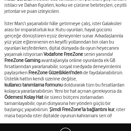
istilacı ve Dahan figürleri, korku ve çürüme belirteçleri, çeşitli
jetonlar ve puan izleyicileri.
İster Mars'ı yaşanabilir hâle getirmeye çalış, ister Galaksiler
arası bir imparatorluk kur. Kutu oyunları, hayal gücünü
gerçeğe dönüştüren eşsiz deneyimler sunar. Arkadaşlarınla
yüz yüze eğlenmenin en keyifli yollarından biri olan bu
oyunları keşfederken, dijital dünyada da oyun heyecanını
yaşamak istiyorsan
Vodafone FreeZone
senin yanında!
FreeZone Gaming
avantajlarıyla online oyunlarda ek GB
fırsatlarından yararlanabilir, sosyal medyada deneyimlerini
paylaşırken
FreeZone Güzellikleri’nden
de faydalanabilirsin.
Üstelik hattın kendi üzerine değilse,
kullanıcı tanımlama formunu
doldurarak tüm bu fırsatlardan
kolayca yararlanabilirsin. Yeni bir hat açman gerekiyorsa da
Ödemesi Kolay Hat
ile süreci bütçeni zorlamadan
tamamlayabilir, oyun dünyasına her yönden güçlü bir
başlangıç yapabilirsin.
Şimdi FreeZone’la bağlantını kur
, ister
masa başında ister dijitalde oyunun kahramanı sen ol!