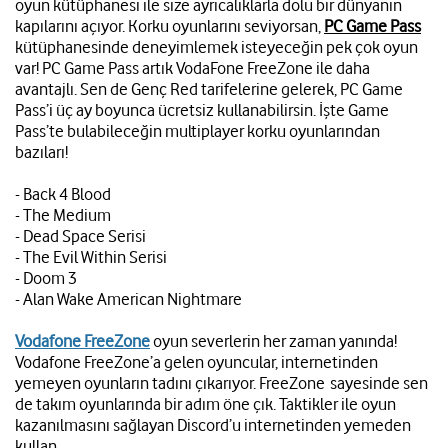
oyun kütüphanesi ile size ayrıcalıklarla dolu bir dünyanın
kapılarını açıyor. Korku oyunlarını seviyorsan,
PC Game Pass
kütüphanesinde deneyimlemek isteyeceğin pek çok oyun
var! PC Game Pass artık VodaFone FreeZone ile daha
avantajlı. Sen de Genç Red tarifelerine gelerek, PC Game
Pass’i üç ay boyunca ücretsiz kullanabilirsin. İşte Game
Pass’te bulabileceğin multiplayer korku oyunlarından
bazıları!
- Back 4 Blood
- The Medium
- Dead Space Serisi
- The Evil Within Serisi
- Doom 3
- Alan Wake American Nightmare
Vodafone FreeZone
oyun severlerin her zaman yanında!
Vodafone FreeZone’a gelen oyuncular, internetinden
yemeyen oyunların tadını çıkarıyor. FreeZone sayesinde sen
de takım oyunlarında bir adım öne çık. Taktikler ile oyun
kazanılmasını sağlayan Discord’u internetinden yemeden
kullan.