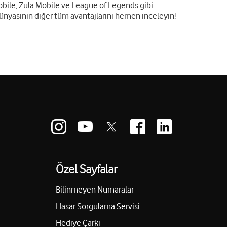
bile, Zula Mobile ve League of Legends gibi
ünyasının diğer tüm avantajlarını hemen inceleyin!
Özel Sayfalar
Bilinmeyen Numaralar
Hasar Sorgulama Servisi
Hediye Çarkı