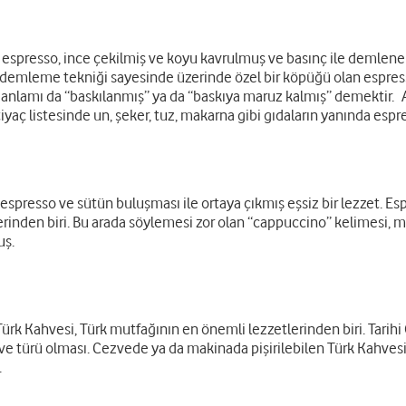
espresso, ince çekilmiş ve koyu kavrulmuş ve basınç ile demlenen 
ı demleme tekniği sayesinde üzerinde özel bir köpüğü olan espresso
anlamı da “baskılanmış” ya da “baskıya maruz kalmış” demektir. 
tiyaç listesinde un, şeker, tuz, makarna gibi gıdaların yanında espre
, espresso ve sütün buluşması ile ortaya çıkmış eşsiz bir lezzet. 
inden biri. Bu arada söylemesi zor olan “cappuccino” kelimesi, man
uş.
 Türk Kahvesi, Türk mutfağının en önemli lezzetlerinden biri. Tar
ve türü olması. Cezvede ya da makinada pişirilebilen Türk Kahvesi
.