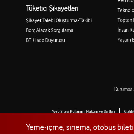
Red Blo
Tüketici Şikayetleri
Teknolo
Toptan 
Şikayet Talebi Oluşturma/Takibi
İnsan K
Borç Alacak Sorgulama
Yaşam 
BTK İade Duyurusu
Kurumsal
Web Sitesi Kullanımı Hüküm ve Şartları
Gizlil
Yeme-içme, sinema, otobüs bileti