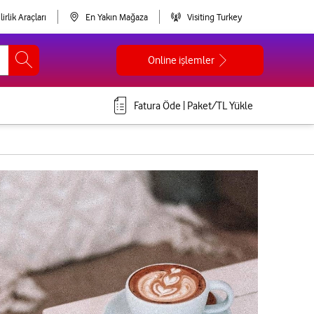
lirlik Araçları
En Yakın Mağaza
Visiting Turkey
Online işlemler
Fatura Öde | Paket/TL Yükle