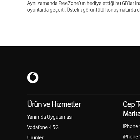
Aynı zamanda FreeZone’un hediye ettiği bu GB’lar In
oyunlarda geçerli. Üstelik görüntülü konuşmalarda d
Ürün ve Hizmetler
Cep T
Marka
Yanımda Uygulaması
iPhone 
Vodafone 4.5G
iPhone 
Ürünler