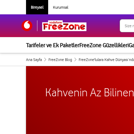
Bireysel
Kurumsal
Tarifeler ve Ek Paketler
FreeZone Güzellikleri
G
Ana Sayfa
FreeZone Blog
FreeZone'lulara Kahve Dünyası’nd
Kahvenin Az Bilinen 