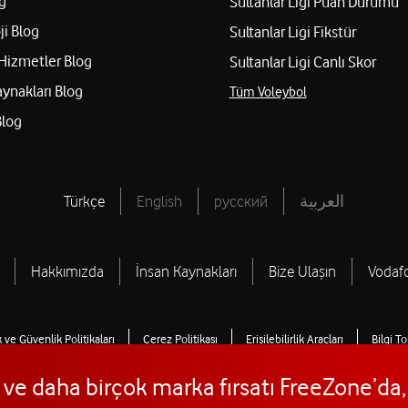
g
Sultanlar Ligi Puan Durumu
ji Blog
Sultanlar Ligi Fikstür
Hizmetler Blog
Sultanlar Ligi Canlı Skor
aynakları Blog
Tüm Voleybol
Blog
Türkçe
English
русский
العربية
Hakkımızda
İnsan Kaynakları
Bize Ulaşın
Vodaf
ik ve Güvenlik Politikaları
Çerez Politikası
Erişilebilirlik Araçları
Bilgi T
 ve daha birçok marka fırsatı FreeZone’da
© 2026 Vodafone Türkiye