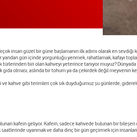
çok insan güzel bir güne başlamanın ilk adımı olarak en sevdiği k
iğer yandan gün içinde yorgunluğu yenmek, rahatlamak, kafayı top
k türlerinden biri olan kahveyi yeterince tanıyor muyuz? Dünyada
k gıda olması, aslında bir tohum ya da çekirdek değil meyvenin kendi
eri ve kahve gibi terimleri çok sık duyduğumuz şu günlerde, gide
nan kafein geliyor. Kafein, sadece kahvede bulunan bir bileşen 
lk saatlerinde uyanmak ve daha dinç bir gün geçirmek için insanların