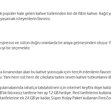
k popüler hale gelen kahve türlerinden biri de filtre kahve. Kağıt y
 yaşamak isteyenlerin favorisi.
te espresso ve sütün doğru oranlarda bir araya gelmesinden oluşur
iyi bir seçenektir.
a limanından alan bu kahve yumuşak içim tercih edenlerin favorisi
ı. Yani hem süt hem de çikolata tadını seven kahve tutkunlarını ilk 
malarında rahatça takılabilmen için internet keyfini ikiye katlay
’lık faturasız tarifene her ay 12 GB hediye. Red tarifelerini kullan
 tarifelerine ek 24 GB’ye kadar, Süper Kolay Paket kullanan FreeZon