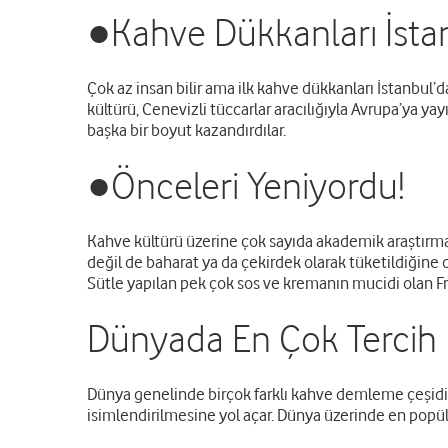
●Kahve Dükkanları İsta
Çok az insan bilir ama ilk kahve dükkanları İstanbul’da
kültürü, Cenevizli tüccarlar aracılığıyla Avrupa’ya yay
başka bir boyut kazandırdılar.
●Önceleri Yeniyordu!
Kahve kültürü üzerine çok sayıda akademik araştırma v
değil de baharat ya da çekirdek olarak tüketildiğine d
Sütle yapılan pek çok sos ve kremanın mucidi olan Fra
Dünyada En Çok Tercih 
Dünya genelinde birçok farklı kahve demleme çeşidi b
isimlendirilmesine yol açar. Dünya üzerinde en popüle