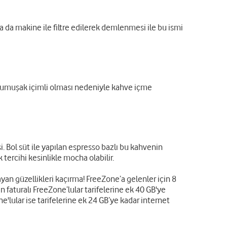
a da makine ile filtre edilerek demlenmesi ile bu ismi
. Yumuşak içimli olması nedeniyle kahve içme
. Bol süt ile yapılan espresso bazlı bu kahvenin
tercihi kesinlikle mocha olabilir.
an güzellikleri kaçırma! FreeZone’a gelenler için 8
an faturalı FreeZone’lular tarifelerine ek 40 GB'ye
e'lular ise tarifelerine ek 24 GB’ye kadar internet