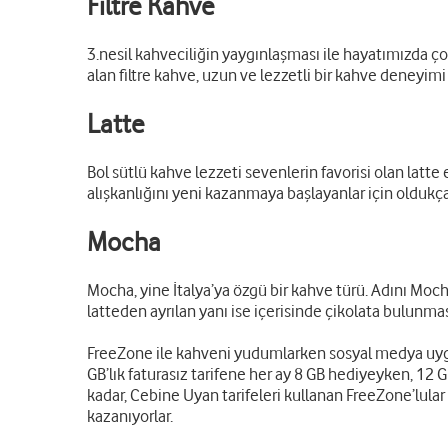
Filtre Kahve
3.nesil kahveciliğin yaygınlaşması ile hayatımızda ço
alan filtre kahve, uzun ve lezzetli bir kahve deneyimi
Latte
Bol sütlü kahve lezzeti sevenlerin favorisi olan lat
alışkanlığını yeni kazanmaya başlayanlar için oldukça 
Mocha
Mocha, yine İtalya’ya özgü bir kahve türü. Adını Moch
latteden ayrılan yanı ise içerisinde çikolata bulunmas
FreeZone ile kahveni yudumlarken sosyal medya uygula
GB’lık faturasız tarifene her ay 8 GB hediyeyken, 12 GB
kadar, Cebine Uyan tarifeleri kullanan FreeZone’lular
kazanıyorlar.