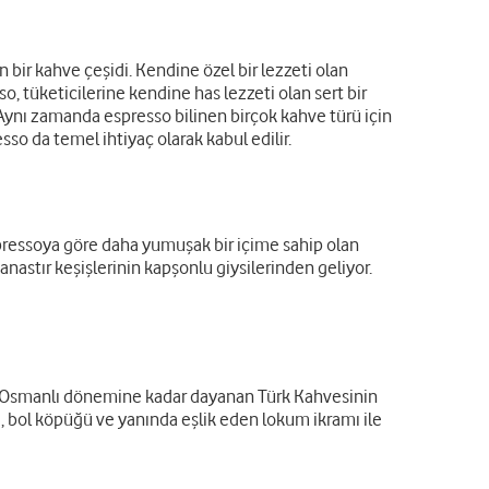
bir kahve çeşidi. Kendine özel bir lezzeti olan
, tüketicilerine kendine has lezzeti olan sert bir
Aynı zamanda espresso bilinen birçok kahve türü için
sso da temel ihtiyaç olarak kabul edilir.
Espressoya göre daha yumuşak bir içime sahip olan
astır keşişlerinin kapşonlu giysilerinden geliyor.
ihi Osmanlı dönemine kadar dayanan Türk Kahvesinin
, bol köpüğü ve yanında eşlik eden lokum ikramı ile