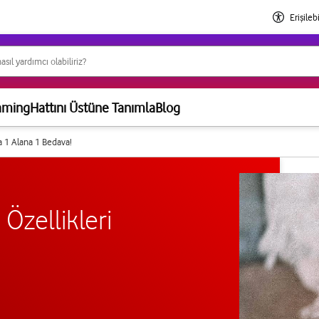
Erişilebi
aming
Hattını Üstüne Tanımla
Blog
a 1 Alana 1 Bedava!
Özellikleri