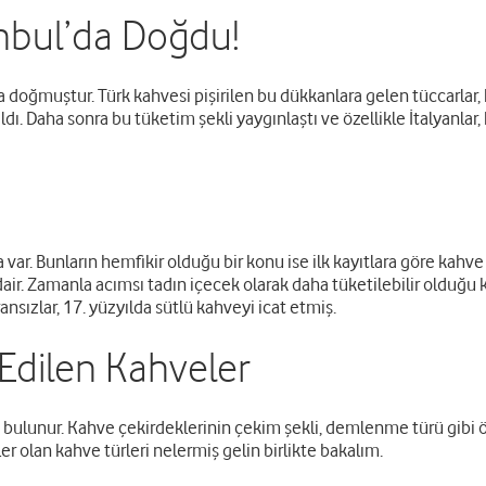
nbul’da Doğdu!
 doğmuştur. Türk kahvesi pişirilen bu dükkanlara gelen tüccarlar, hız
ıldı. Daha sonra bu tüketim şekli yaygınlaştı ve özellikle İtalyanla
ar. Bunların hemfikir olduğu bir konu ise ilk kayıtlara göre kahve
air. Zamanla acımsı tadın içecek olarak daha tüketilebilir olduğu k
nsızlar, 17. yüzyılda sütlü kahveyi icat etmiş.
Edilen Kahveler
ulunur. Kahve çekirdeklerinin çekim şekli, demlenme türü gibi özel
r olan kahve türleri nelermiş gelin birlikte bakalım.