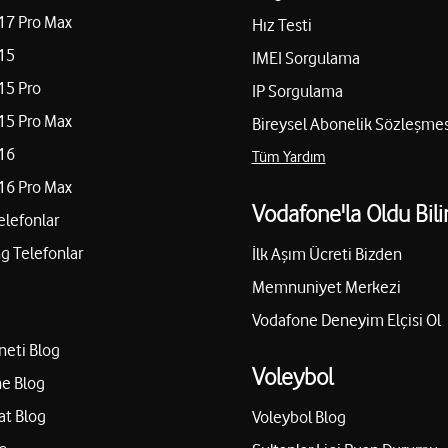
17 Pro Max
Hız Testi
15
IMEI Sorgulama
15 Pro
IP Sorgulama
15 Pro Max
Bireysel Abonelik Sözleşmes
16
Tüm Yardım
16 Pro Max
Vodafone'la Oldu Bili
elefonlar
 Telefonlar
İlk Aşım Ücreti Bizden
Memnuniyet Merkezi
Vodafone Deneyim Elçisi Ol
neti Blog
Voleybol
e Blog
at Blog
Voleybol Blog