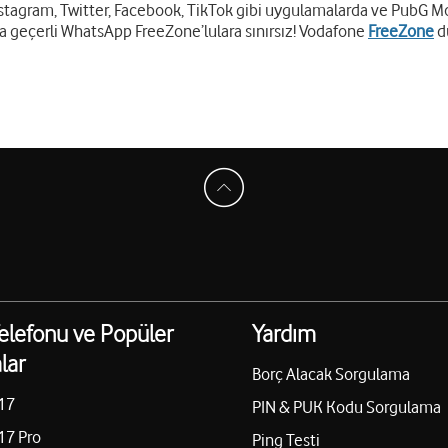
stagram, Twitter, Facebook, TikTok gibi uygulamalarda ve PubG Mo
a geçerli WhatsApp FreeZone’lulara sınırsız! Vodafone
FreeZone
d
elefonu ve Popüler
Yardım
lar
Borç Alacak Sorgulama
17
PIN & PUK Kodu Sorgulama
17 Pro
Ping Testi