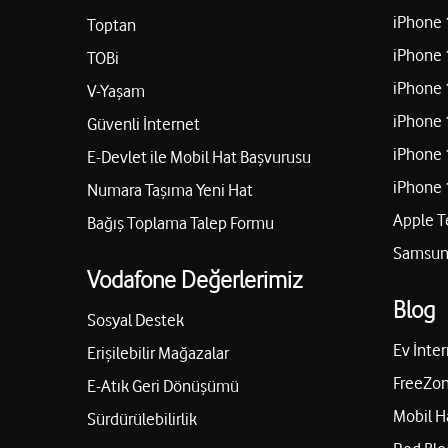
iPhone 
Toptan
iPhone 
TOBi
iPhone 
V-Yaşam
iPhone 
Güvenli İnternet
iPhone 
E-Devlet ile Mobil Hat Başvurusu
iPhone 
Numara Taşıma Yeni Hat
Apple T
Bağış Toplama Talep Formu
Samsung
Vodafone Değerlerimiz
Blog
Sosyal Destek
Ev İnter
Erişilebilir Mağazalar
FreeZon
E-Atık Geri Dönüşümü
Mobil H
Sürdürülebilirlik