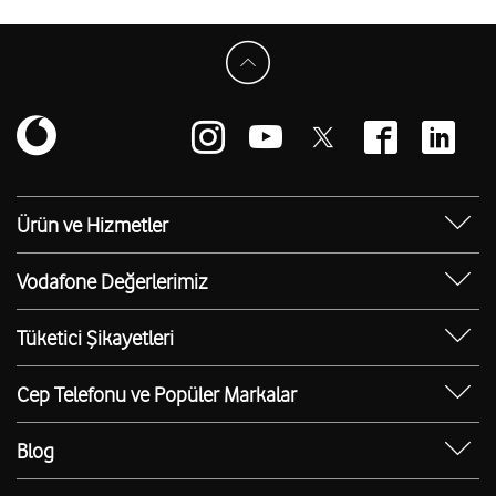
Ürün ve Hizmetler
Yanımda Uygulaması
Vodafone Değerlerimiz
Vodafone 4.5G
Sosyal Destek
Ürünler
Tüketici Şikayetleri
Erişilebilir Mağazalar
Toptan
Şikayet Talebi Oluşturma/Takibi
E-Atık Geri Dönüşümü
Cep Telefonu ve Popüler Markalar
TOBi
Borç Alacak Sorgulama
Sürdürülebilirlik
iPhone 17
V-Yaşam
BTK İade Duyurusu
Blog
iPhone 17 Pro
Güvenli İnternet
Ev İnterneti Blog
iPhone 17 Pro Max