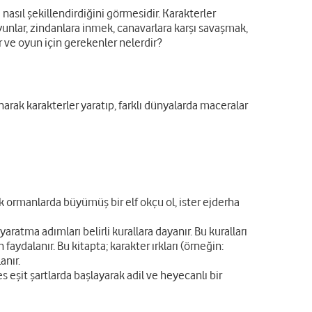
 nasıl şekillendirdiğini görmesidir. Karakterler
. Oyunlar, zindanlara inmek, canavarlara karşı savaşmak,
r ve oyun için gerekenler nelerdir?
arak karakterler yaratıp, farklı dünyalarda maceralar
k ormanlarda büyümüş bir elf okçu ol, ister ejderha
tma adımları belirli kurallara dayanır. Bu kuralları
 faydalanır. Bu kitapta; karakter ırkları (örneğin:
anır.
s eşit şartlarda başlayarak adil ve heyecanlı bir