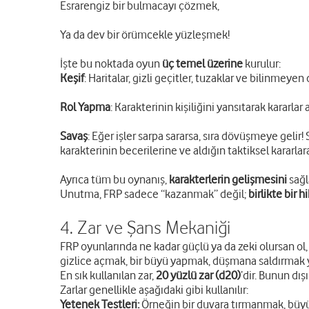
Esrarengiz bir bulmacayı çözmek,
Ya da dev bir örümcekle yüzleşmek!
İşte bu noktada oyun
üç temel üzerine
kurulur:
Keşif
: Haritalar, gizli geçitler, tuzaklar ve bilinme
Rol Yapma
: Karakterinin kişiliğini yansıtarak kararlar
Savaş
: Eğer işler sarpa sararsa, sıra dövüşmeye gelir!
karakterinin becerilerine ve aldığın taktiksel kararlara
Ayrıca tüm bu oynanış,
karakterlerin gelişmesini
sağl
Unutma, FRP sadece “kazanmak” değil;
birlikte bir
4. Zar ve Şans Mekaniği
FRP oyunlarında ne kadar güçlü ya da zeki olursan ol, 
gizlice açmak, bir büyü yapmak, düşmana saldırmak ya
En sık kullanılan zar,
20 yüzlü zar (d20)
’dir. Bunun dış
Zarlar genellikle aşağıdaki gibi kullanılır:
Yetenek Testleri:
Örneğin bir duvara tırmanmak, büyülü