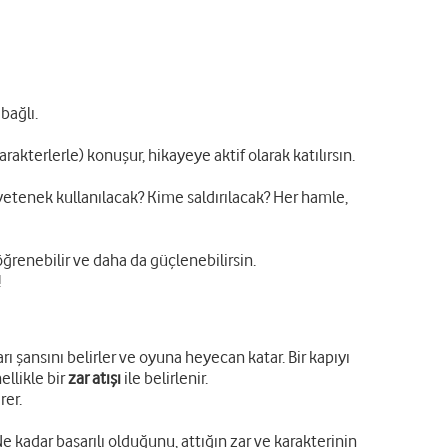
bağlı.
arakterlerle) konuşur, hikayeye aktif olarak katılırsın.
gi yetenek kullanılacak? Kime saldırılacak? Her hamle,
öğrenebilir ve daha da güçlenebilirsin.
!
arı şansını belirler ve oyuna heyecan katar. Bir kapıyı
llikle bir
zar atışı
ile belirlenir.
rer.
 kadar başarılı olduğunu, attığın zar ve karakterinin