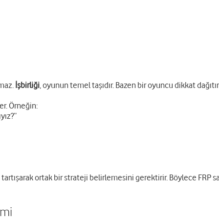
amaz.
İşbirliği
, oyunun temel taşıdır. Bazen bir oyuncu dikkat dağıtır
er. Örneğin:
yız?”
 tartışarak ortak bir strateji belirlemesini gerektirir. Böylece FR
imi