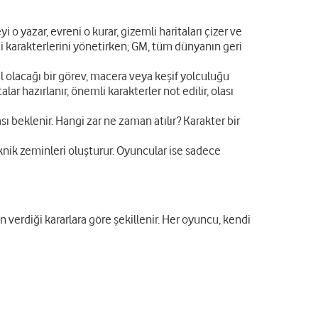
yi o yazar, evreni o kurar, gizemli haritaları çizer ve
ndi karakterlerini yönetirken; GM, tüm dünyanın geri
il olacağı bir görev, macera veya keşif yolculuğu
r hazırlanır, önemli karakterler not edilir, olası
ı beklenir. Hangi zar ne zaman atılır? Karakter bir
ik zeminleri oluşturur. Oyuncular ise sadece
 verdiği kararlara göre şekillenir. Her oyuncu, kendi