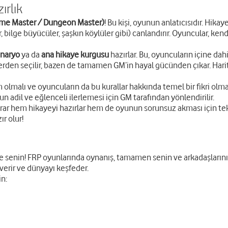
ırlık
ame Master / Dungeon Master)
! Bu kişi, oyunun anlatıcısıdır. Hikaye
r, bilge büyücüler, şaşkın köylüler gibi) canlandırır. Oyuncular, ke
naryo
ya da
ana hikaye kurgusu
hazırlar. Bu, oyuncuların içine dah
rden seçilir, bazen de tamamen GM’in hayal gücünden çıkar. Haritala
olmalı ve oyuncuların da bu kurallar hakkında temel bir fikri olmas
un adil ve eğlenceli ilerlemesi için GM tarafından yönlendirilir.
r hem hikayeyi hazırlar hem de oyunun sorunsuz akması için tekn
ır olur!
ne senin! FRP oyunlarında oynanış, tamamen senin ve arkadaşlarının
 verir ve dünyayı keşfeder.
in: