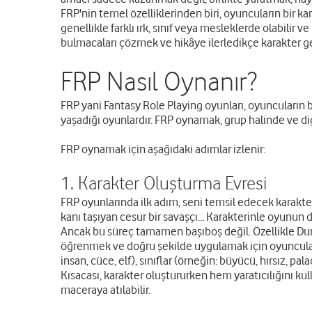
FRP'nin temel özelliklerinden biri, oyuncuların bir kar
genellikle farklı ırk, sınıf veya mesleklerde olabilir 
bulmacaları çözmek ve hikâye ilerledikçe karakter gel
FRP Nasıl Oynanır?
FRP yani Fantasy Role Playing oyunları, oyuncuların b
yaşadığı oyunlardır. FRP oynamak, grup halinde ve diğ
FRP oynamak için aşağıdaki adımlar izlenir:
1. Karakter Oluşturma Evresi
FRP oyunlarında ilk adım, seni temsil edecek karakte
kanı taşıyan cesur bir savaşçı… Karakterinle oyunun
Ancak bu süreç tamamen başıboş değil. Özellikle Dung
öğrenmek ve doğru şekilde uygulamak için oyuncula
insan, cüce, elf), sınıflar (örneğin: büyücü, hırsız, pa
Kısacası, karakter oluştururken hem yaratıcılığını kul
maceraya atılabilir.