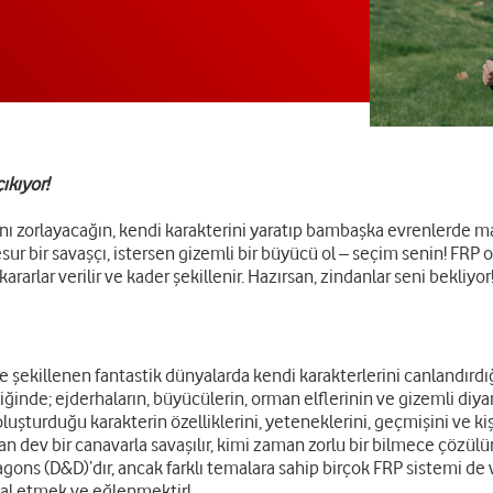
ıkıyor!
nı zorlayacağın, kendi karakterini yaratıp bambaşka evrenlerde mac
r cesur bir savaşçı, istersen gizemli bir büyücü ol – seçim senin! FRP
, kararlar verilir ve kader şekillenir. Hazırsan, zindanlar seni bekliyor
e şekillenen fantastik dünyalarda kendi karakterlerini canlandırdı
iğinde; ejderhaların, büyücülerin, orman elflerinin ve gizemli diya
uşturduğu karakterin özelliklerini, yeteneklerini, geçmişini ve kişil
aman dev bir canavarla savaşılır, kimi zaman zorlu bir bilmece çözül
ons (D&D)’dır, ancak farklı temalara sahip birçok FRP sistemi de v
yal etmek ve eğlenmektir!