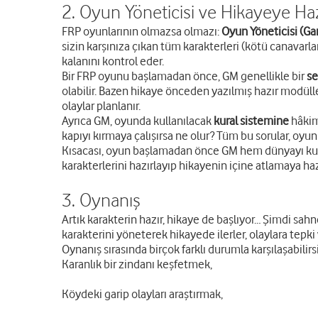
2. Oyun Yöneticisi ve Hikayeye Haz
FRP oyunlarının olmazsa olmazı:
Oyun Yöneticisi (G
sizin karşınıza çıkan tüm karakterleri (kötü canavarla
kalanını kontrol eder.
Bir FRP oyunu başlamadan önce, GM genellikle bir
se
olabilir. Bazen hikaye önceden yazılmış hazır modülle
olaylar planlanır.
Ayrıca GM, oyunda kullanılacak
kural sistemine
hâkim 
kapıyı kırmaya çalışırsa ne olur? Tüm bu sorular, oyun
Kısacası, oyun başlamadan önce GM hem dünyayı kura
karakterlerini hazırlayıp hikayenin içine atlamaya haz
3. Oynanış
Artık karakterin hazır, hikaye de başlıyor… Şimdi sah
karakterini yöneterek hikayede ilerler, olaylara tepki
Oynanış sırasında birçok farklı durumla karşılaşabilirs
Karanlık bir zindanı keşfetmek,
Köydeki garip olayları araştırmak,