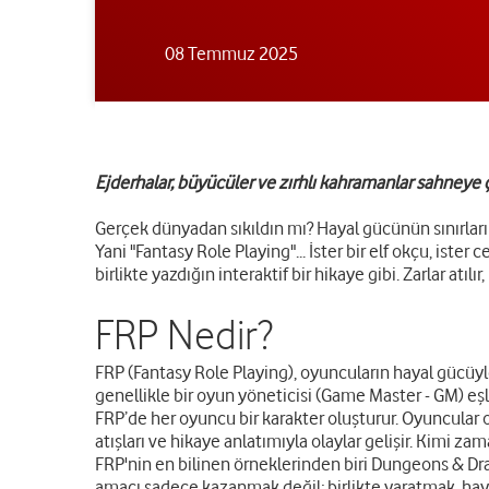
08 Temmuz 2025
Ejderhalar, büyücüler ve zırhlı kahramanlar sahneye ç
Gerçek dünyadan sıkıldın mı? Hayal gücünün sınırları
Yani "Fantasy Role Playing"... İster bir elf okçu, iste
birlikte yazdığın interaktif bir hikaye gibi. Zarlar atılır
FRP Nedir?
FRP (Fantasy Role Playing), oyuncuların hayal gücüyl
genellikle bir oyun yöneticisi (Game Master - GM) eşl
FRP’de her oyuncu bir karakter oluşturur. Oyuncular ol
atışları ve hikaye anlatımıyla olaylar gelişir. Kimi z
FRP'nin en bilinen örneklerinden biri Dungeons & Drag
amacı sadece kazanmak değil; birlikte yaratmak, ha