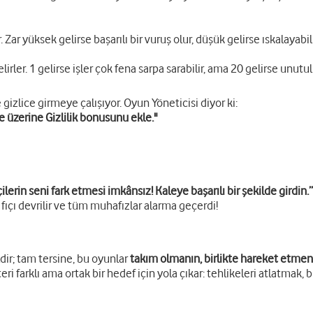
Zar yüksek gelirse başarılı bir vuruş olur, düşük gelirse ıskalayabili
lirler. 1 gelirse işler çok fena sarpa sarabilir, ama 20 gelirse unutu
e gizlice girmeye çalışıyor. Oyun Yöneticisi diyor ki:
ve üzerine Gizlilik bonusunu ekle."
erin seni fark etmesi imkânsız! Kaleye başarılı bir şekilde girdin.”
 fıçı devrilir ve tüm muhafızlar alarma geçerdi!
ldir; tam tersine, bu oyunlar
takım olmanın, birlikte hareket etmeni
eri farklı ama ortak bir hedef için yola çıkar: tehlikeleri atlatma