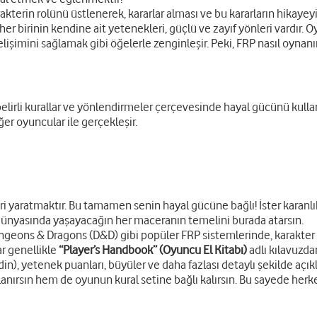
akterin rolünü üstlenerek, kararlar alması ve bu kararların hikayeyi
ve her birinin kendine ait yetenekleri, güçlü ve zayıf yönleri vardır
işimini sağlamak gibi öğelerle zenginleşir. Peki, FRP nasıl oynanı
elirli kurallar ve yönlendirmeler çerçevesinde hayal gücünü kullan
er oyuncular ile gerçekleşir.
ri yaratmaktır. Bu tamamen senin hayal gücüne bağlı! İster karanlı
 dünyasında yaşayacağın her maceranın temelini burada atarsın.
eons & Dragons (D&D) gibi popüler FRP sistemlerinde, karakter yara
r genellikle
“Player’s Handbook” (Oyuncu El Kitabı)
adlı kılavuzdan
ladin), yetenek puanları, büyüler ve daha fazlası detaylı şekilde açıkl
lanırsın hem de oyunun kural setine bağlı kalırsın. Bu sayede herke