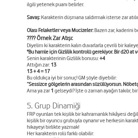
ilgili yetenek puanı belirler.
Savaş:
Karakterin düşmana saldırmak isterse zar atılır. 
Olası Felaketler veya Mucizeler:
Bazen zar, kaderini be
???? Örnek Zar Atışı:
Diyelim ki karakterin kalın duvarlarla çevrili bir kaley
"Bu hamle için Gizlilik kontrolü gerekiyor. Bir d20 at 
Senin karakterinin Gizlilik bonusu:
+4
Attığın zar:
13
13 + 4 = 17
Bu oldukça iyi bir sonuç! GM şöyle diyebilir:
“Sessizce gölgelerin arasından süzülüyorsun. Nöbetçil
Ama ya zar
1
gelseydi? İşte o zaman ayağın takılır, bir
5. Grup Dinamiği
FRP oyunları tek kişilik bir kahramanlık hikâyesi deği
kişilik bir oyuncu grubuyla oynanır ve herkesin karakt
hikayeyi birlikte yazmak!
Her karakterin rolü farklı olabilir: