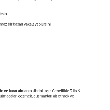
rsin.
lmaz bir başarı yakalayabilirsin!
n ve karar almanın sihrini
taşır. Genellikle 3 ila 6
k, bulmacaları çözmek, düşmanları alt etmek ve