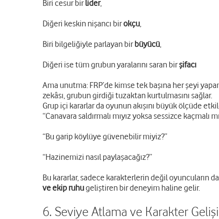
Biri cesur bir
lider
,
Diğeri keskin nişancı bir
okçu
,
Biri bilgeliğiyle parlayan bir
büyücü
,
Diğeri ise tüm grubun yaralarını saran bir
şifacı
Ama unutma: FRP’de kimse tek başına her şeyi yap
zekâsı, grubun girdiği tuzaktan kurtulmasını sağlar.
Grup içi kararlar da oyunun akışını büyük ölçüde etkil
“Canavara saldırmalı mıyız yoksa sessizce kaçmalı mı
“Bu garip köylüye güvenebilir miyiz?”
“Hazinemizi nasıl paylaşacağız?”
Bu kararlar, sadece karakterlerin değil oyuncuların da
ve ekip ruhu
geliştiren bir deneyim haline gelir.
6. Seviye Atlama ve Karakter Geliş