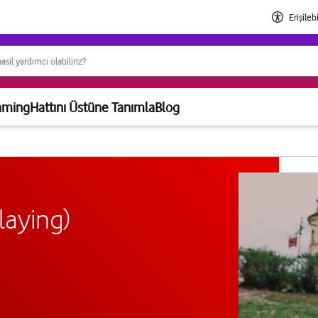
Erişilebi
aming
Hattını Üstüne Tanımla
Blog
laying)