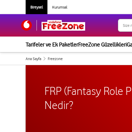
Bireysel
Kurumsal
Tarifeler ve Ek Paketler
FreeZone Güzellikleri
G
Ana Sayfa
Freezone
FRP (Fantasy Role P
Nedir?