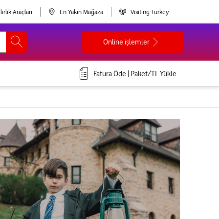
lirlik Araçları
En Yakın Mağaza
Visiting Turkey
Online işlemler
Fatura Öde | Paket/TL Yükle