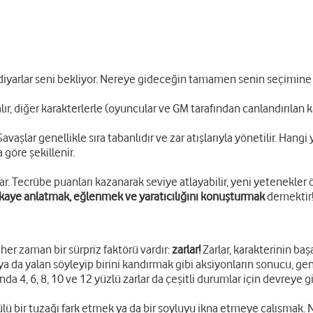
yen diyarlar seni bekliyor. Nereye gideceğin tamamen senin seçimine 
 alır, diğer karakterlerle (oyuncular ve GM tarafından canlandırılan k
 Savaşlar genellikle sıra tabanlıdır ve zar atışlarıyla yönetilir. Han
 göre şekillenir.
ar. Tecrübe puanları kazanarak seviye atlayabilir, yeni yetenekler 
 hikaye anlatmak, eğlenmek ve yaratıcılığını konuşturmak
demektir
her zaman bir sürpriz faktörü vardır:
zarlar!
Zarlar, karakterinin baş
 da yalan söyleyip birini kandırmak gibi aksiyonların sonucu, gene
ında 4, 6, 8, 10 ve 12 yüzlü zarlar da çeşitli durumlar için devreye gi
 bir tuzağı fark etmek ya da bir soyluyu ikna etmeye çalışmak. Ne