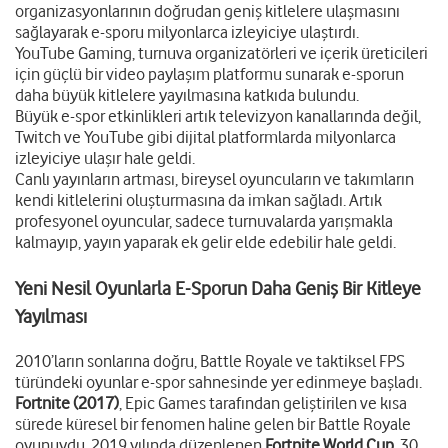
organizasyonlarının doğrudan geniş kitlelere ulaşmasını
sağlayarak e-sporu milyonlarca izleyiciye ulaştırdı.
YouTube Gaming, turnuva organizatörleri ve içerik üreticileri
için güçlü bir video paylaşım platformu sunarak e-sporun
daha büyük kitlelere yayılmasına katkıda bulundu.
Büyük e-spor etkinlikleri artık televizyon kanallarında değil,
Twitch ve YouTube gibi dijital platformlarda milyonlarca
izleyiciye ulaşır hale geldi.
Canlı yayınların artması, bireysel oyuncuların ve takımların
kendi kitlelerini oluşturmasına da imkan sağladı. Artık
profesyonel oyuncular, sadece turnuvalarda yarışmakla
kalmayıp, yayın yaparak ek gelir elde edebilir hale geldi.
Yeni Nesil Oyunlarla E-Sporun Daha Geniş Bir Kitleye
Yayılması
2010’ların sonlarına doğru, Battle Royale ve taktiksel FPS
türündeki oyunlar e-spor sahnesinde yer edinmeye başladı.
Fortnite (2017)
, Epic Games tarafından geliştirilen ve kısa
sürede küresel bir fenomen haline gelen bir Battle Royale
oyunuydu. 2019 yılında düzenlenen
Fortnite World Cup
, 30