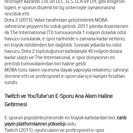
resmiyet kazandı. LoL’ün LEC, LCS, LCK ve LPL gibi bölgesel
ligleri, e-sporun düzenli bir lig sistemiyle oynanmasına
öncülük etti.
Dota 2 (2013), Valve tarafından geliştirilerek MOBA
sahnesine yepyeni bir soluk getirdi. 2011 yılında düzenlenen
ilk The International (TI) turnuvasında 1 milyon dolarlık ödül
havuzu sunularak, e-spor tarihinde o zamana kadar verilmiş
en büyük ödüllerden biri dağıtıldı. Sonraki yıllarda bu ödül
havuzu, Dota 2 topluluğunun katkılarıyla 40 milyon dolara
kadar ulaştı ve The International, e-spor dünyasının en
prestijli turnuvalarından biri haline geldi.
MOBA türü, takım oyununa dayalı yapısıyla rekabetçi sahneyi
domine etti ve profesyonel e-sporcular için kariyer fırsatları
sundu.
Twitch ve YouTube’un E-Sporu Ana Akım Haline
Getirmesi
E-sporun popülerleşmesinde en büyük katkılardan biri,
canlı
yayın platformlarının yükselişi
oldu.
Twitch (2011), oyuncuların ve profesyonel e-spor