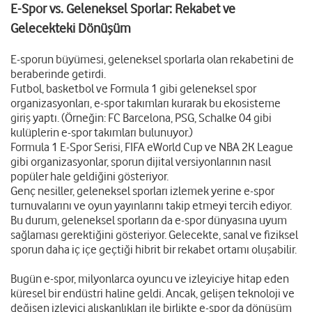
E-Spor vs. Geleneksel Sporlar: Rekabet ve
Gelecekteki Dönüşüm
E-sporun büyümesi, geleneksel sporlarla olan rekabetini de
beraberinde getirdi.
Futbol, basketbol ve Formula 1 gibi geleneksel spor
organizasyonları, e-spor takımları kurarak bu ekosisteme
giriş yaptı. (Örneğin: FC Barcelona, PSG, Schalke 04 gibi
kulüplerin e-spor takımları bulunuyor.)
Formula 1 E-Spor Serisi, FIFA eWorld Cup ve NBA 2K League
gibi organizasyonlar, sporun dijital versiyonlarının nasıl
popüler hale geldiğini gösteriyor.
Genç nesiller, geleneksel sporları izlemek yerine e-spor
turnuvalarını ve oyun yayınlarını takip etmeyi tercih ediyor.
Bu durum, geleneksel sporların da e-spor dünyasına uyum
sağlaması gerektiğini gösteriyor. Gelecekte, sanal ve fiziksel
sporun daha iç içe geçtiği hibrit bir rekabet ortamı oluşabilir.
Bugün e-spor, milyonlarca oyuncu ve izleyiciye hitap eden
küresel bir endüstri haline geldi. Ancak, gelişen teknoloji ve
değişen izleyici alışkanlıkları ile birlikte e-spor da dönüşüm