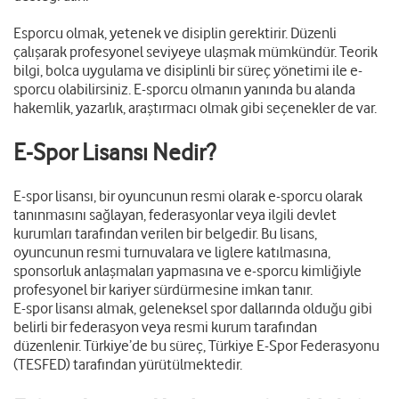
Esporcu olmak, yetenek ve disiplin gerektirir. Düzenli
çalışarak profesyonel seviyeye ulaşmak mümkündür. Teorik
bilgi, bolca uygulama ve disiplinli bir süreç yönetimi ile e-
sporcu olabilirsiniz. E-sporcu olmanın yanında bu alanda
hakemlik, yazarlık, araştırmacı olmak gibi seçenekler de var.
E-Spor Lisansı Nedir?
E-spor lisansı, bir oyuncunun resmi olarak e-sporcu olarak
tanınmasını sağlayan, federasyonlar veya ilgili devlet
kurumları tarafından verilen bir belgedir. Bu lisans,
oyuncunun resmi turnuvalara ve liglere katılmasına,
sponsorluk anlaşmaları yapmasına ve e-sporcu kimliğiyle
profesyonel bir kariyer sürdürmesine imkan tanır.
E-spor lisansı almak, geleneksel spor dallarında olduğu gibi
belirli bir federasyon veya resmi kurum tarafından
düzenlenir. Türkiye’de bu süreç, Türkiye E-Spor Federasyonu
(TESFED) tarafından yürütülmektedir.