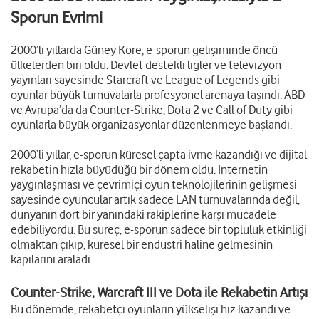
Sporun Evrimi
2000’li yıllarda Güney Kore, e-sporun gelişiminde öncü
ülkelerden biri oldu. Devlet destekli ligler ve televizyon
yayınları sayesinde Starcraft ve League of Legends gibi
oyunlar büyük turnuvalarla profesyonel arenaya taşındı. ABD
ve Avrupa’da da Counter-Strike, Dota 2 ve Call of Duty gibi
oyunlarla büyük organizasyonlar düzenlenmeye başlandı.
2000’li yıllar, e-sporun küresel çapta ivme kazandığı ve dijital
rekabetin hızla büyüdüğü bir dönem oldu. İnternetin
yaygınlaşması ve çevrimiçi oyun teknolojilerinin gelişmesi
sayesinde oyuncular artık sadece LAN turnuvalarında değil,
dünyanın dört bir yanındaki rakiplerine karşı mücadele
edebiliyordu. Bu süreç, e-sporun sadece bir topluluk etkinliği
olmaktan çıkıp, küresel bir endüstri haline gelmesinin
kapılarını araladı.
Counter-Strike, Warcraft III ve Dota ile Rekabetin Artışı
Bu dönemde, rekabetçi oyunların yükselişi hız kazandı ve