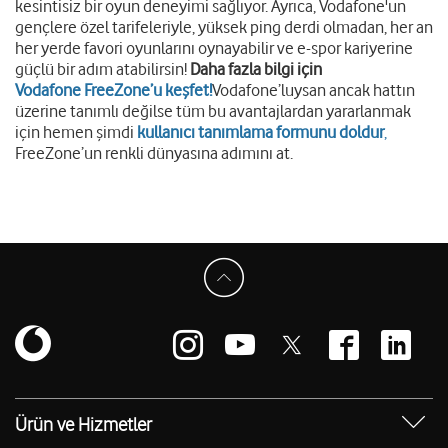
kesintisiz bir oyun deneyimi sağlıyor. Ayrıca, Vodafone'un
gençlere özel tarifeleriyle, yüksek ping derdi olmadan, her an
her yerde favori oyunlarını oynayabilir ve e-spor kariyerine
güçlü bir adım atabilirsin!
Daha fazla bilgi için
Vodafone FreeZone’u keşfet
!
Vodafone’luysan ancak hattın
üzerine tanımlı değilse tüm bu avantajlardan yararlanmak
için hemen şimdi
kullanıcı tanımlama formunu doldur
,
FreeZone’un renkli dünyasına adımını at.
Ürün ve Hizmetler