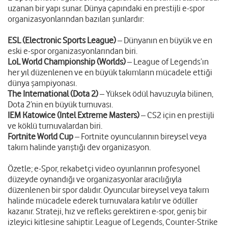
uzanan bir yapı sunar. Dünya çapındaki en prestijli e-spor
organizasyonlarından bazıları şunlardır:
ESL (Electronic Sports League)
– Dünyanın en büyük ve en
eski e-spor organizasyonlarından biri.
LoL World Championship (Worlds)
– League of Legends’ın
her yıl düzenlenen ve en büyük takımların mücadele ettiği
dünya şampiyonası.
The International (Dota 2)
– Yüksek ödül havuzuyla bilinen,
Dota 2’nin en büyük turnuvası.
IEM Katowice (Intel Extreme Masters)
– CS2 için en prestijli
ve köklü turnuvalardan biri.
Fortnite World Cup
– Fortnite oyuncularının bireysel veya
takım halinde yarıştığı dev organizasyon.
Özetle; e-Spor, rekabetçi video oyunlarının profesyonel
düzeyde oynandığı ve organizasyonlar aracılığıyla
düzenlenen bir spor dalıdır. Oyuncular bireysel veya takım
halinde mücadele ederek turnuvalara katılır ve ödüller
kazanır. Strateji, hız ve refleks gerektiren e-spor, geniş bir
izleyici kitlesine sahiptir. League of Legends, Counter-Strike