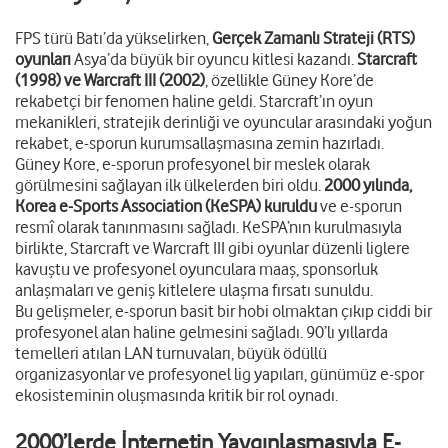
FPS türü Batı’da yükselirken,
Gerçek Zamanlı Strateji (RTS)
oyunları
Asya’da büyük bir oyuncu kitlesi kazandı.
Starcraft
(1998) ve Warcraft III (2002)
, özellikle Güney Kore’de
rekabetçi bir fenomen haline geldi. Starcraft’ın oyun
mekanikleri, stratejik derinliği ve oyuncular arasındaki yoğun
rekabet, e-sporun kurumsallaşmasına zemin hazırladı.
Güney Kore, e-sporun profesyonel bir meslek olarak
görülmesini sağlayan ilk ülkelerden biri oldu.
2000 yılında,
Korea e-Sports Association (KeSPA) kuruldu
ve e-sporun
resmî olarak tanınmasını sağladı. KeSPA’nın kurulmasıyla
birlikte, Starcraft ve Warcraft III gibi oyunlar düzenli liglere
kavuştu ve profesyonel oyunculara maaş, sponsorluk
anlaşmaları ve geniş kitlelere ulaşma fırsatı sunuldu.
Bu gelişmeler, e-sporun basit bir hobi olmaktan çıkıp ciddi bir
profesyonel alan haline gelmesini sağladı. 90’lı yıllarda
temelleri atılan LAN turnuvaları, büyük ödüllü
organizasyonlar ve profesyonel lig yapıları, günümüz e-spor
ekosisteminin oluşmasında kritik bir rol oynadı.
2000’lerde İnternetin Yaygınlaşmasıyla E-