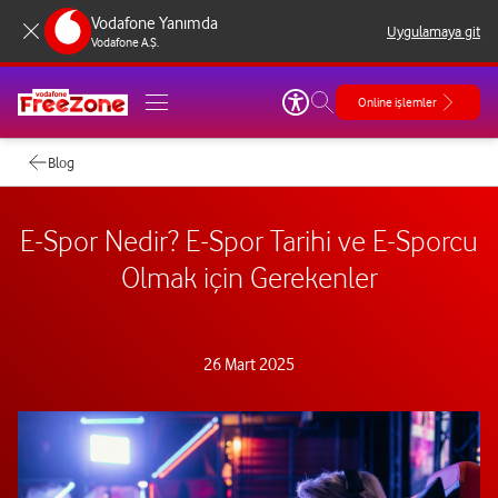
Vodafone Yanımda
Uygulamaya git
Vodafone A.Ş.
Online işlemler
Blog
E-Spor Nedir? E-Spor Tarihi ve E-Sporcu
Olmak için Gerekenler
26 Mart 2025