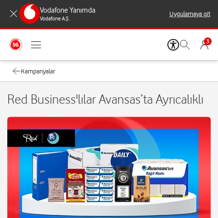
Vodafone Yanımda
Uygulamaya git
Vodafone A.Ş.
3
Kampanyalar
Red Business'lılar Avansas’ta Ayrıcalıklı